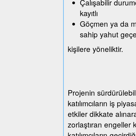
Çalışabilir durum
kayıtlı
Göçmen ya da mült
sahip yahut geçe
kişilere yöneliktir.
Projenin sürdürülebil
katılımcıların iş piy
etkiler dikkate alına
zorlaştıran engeller 
katılımcıların geçirdi