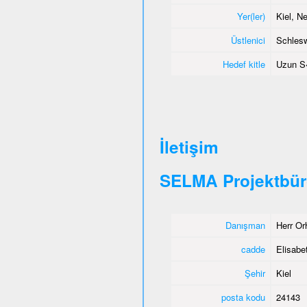
Yer(ler)
Kiel, 
Üstlenici
Schlesw
Hedef kitle
Uzun S
İletişim
SELMA Projektbür
Danışman
Herr Or
cadde
Elisabet
Şehir
Kiel
posta kodu
24143