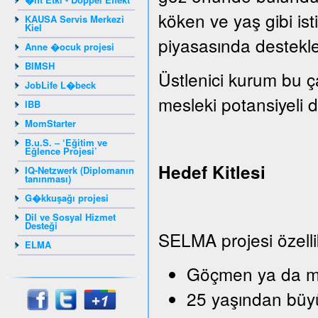
köken ve yaş gibi isti
KAUSA Servis Merkezi
Kiel
piyasasında destekle
Anne �ocuk projesi
BIMSH
Üstlenici kurum bu ç
JobLife L�beck
mesleki potansiyeli de
IBB
MomStarter
B.u.S. – ‘Eğitim ve
Eğlence Projesi’
Hedef Kitlesi
IQ-Netzwerk (Diplomanın
tanınması)
G�kkuşağı projesi
Dil ve Sosyal Hizmet
Desteği
SELMA projesi özelli
ELMA
Göçmen ya da mü
25 yaşından büy