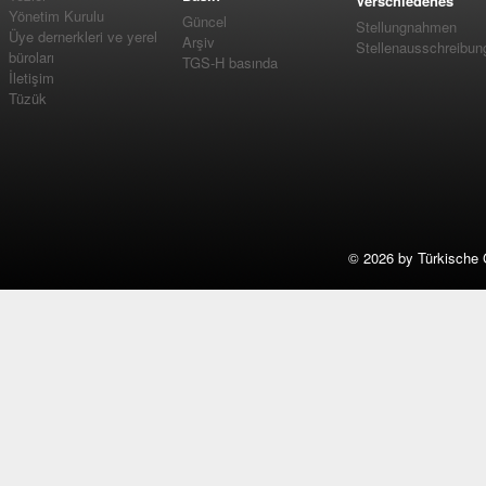
Verschiedenes
Yönetim Kurulu
Güncel
Stellungnahmen
Üye dernerkleri ve yerel
Arşiv
Stellenausschreibun
büroları
TGS-H basında
İletişim
Tüzük
©
2026 by Türkische 