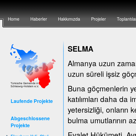
Home
Haberler
Hakkımızda
Projeler
Toplantıla
SELMA
Almanya uzun zamandı
uzun süreli işsiz göç
Buna göçmenlerin yete
katılımları daha da i
Laufende Projekte
yetersizliği, onların
Abgeschlossene
bulma umutlarının az
Projekte
Eyalet Hükümeti, Av