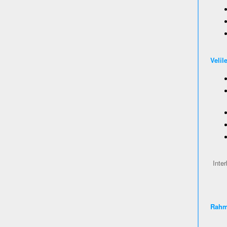
Velil
Inter
Rahm