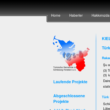
Home
Haberler
Hakkımızda
KIE
Tür
Rakam
Şu a
(3) T
(3) 
Dair
Laufende Projekte
stati
Abgeschlossene
Türk 
Projekte
Schl
Lübe