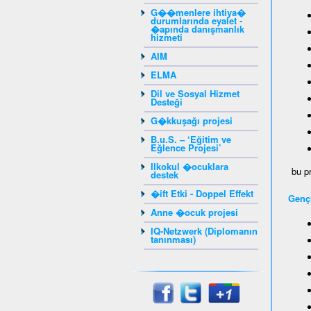
G��menlere ihtiya�
durumlarında eyalet -
�apında danışmanlık
hizmeti
AIM
ELMA
Dil ve Sosyal Hizmet
Desteği
G�kkuşağı projesi
B.u.S. – ‘Eğitim ve
Eğlence Projesi’
Ilkokul �ocuklara
bu pr
destek
�ift Etki - Doppel Effekt
Gençl
Anne �ocuk projesi
IQ-Netzwerk (Diplomanın
tanınması)