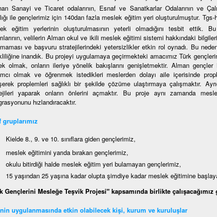
nan Sanayi ve Ticaret odalarının, Esnaf ve Sanatkarlar Odalarının ve Çalı
lığı ile gençlerimiz için 140dan fazla meslek eğitim yeri oluşturulmuştur. Tgs
ek eğitim yerlerinin oluşturulmasının yeterli olmadığını tesbit ettik. B
ılarının, velilerin Alman okul ve ikili meslek eğitimi sistemi hakkındaki bilgiler
nmaması ve başvuru stratejilerindeki yetersizlikler etkin rol oynadı. Bu neden
kliliğine inandık. Bu projeyi uygulamaya geçirmekteki amacımız Türk gençleri
ek olmak, onların ileriye yönelik bakışlarını genişletmektir. Alman gençler
ımcı olmak ve öğrenmek istedikleri meslerden dolayı aile içerisinde propl
şerek proplemleri sağlıklı bir şekilde çözüme ulaştırmaya çalışmaktır. Ayrıc
tejileri yaparak onların önlerini açmaktır. Bu proje aynı zamanda mesl
grasyonunu hızlandıracaktır.
 gruplarımız
Kielde 8., 9. ve 10. sınıflara giden gençlerimiz,
meslek eğitimini yarıda bırakan gençlerimiz,
okulu bitirdiği halde meslek eğitim yeri bulamayan gençlerimiz,
15 yaşından 25 yaşına kadar olupta şimdiye kadar meslek eğitimine başla
k Gençlerini Mesleğe Teşvik Projesi" kapsamında birlikte çalışacağımız g
nin uygulanmasında etkin olabilecek kişi, kurum ve kuruluşlar