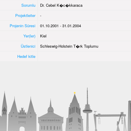
Sorumlu
Dr. Cebel K�c�kkaraca
Projektleiter
-
Projenin Süresi
01.10.2001 - 31.01.2004
Yer(ler)
Kiel
Üstlenici
Schleswig-Holstein T�rk Toplumu
Hedef kitle