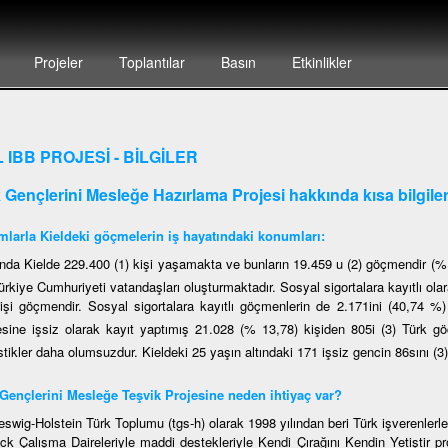
Projeler
Toplantılar
Basın
Etkinlikler
L IBB PROJESİ - BİLGİLER
k Gençlerini Mesleğe Hazırlama Projesi hakkında kısa bilgile
larla Kieldeki göçmelerin iş hayatındaki konumları:
nda Kielde 229.400 (1) kişi yaşamakta ve bunların 19.459 u (2) göçmendir (%
ürkiye Cumhuriyeti vatandaşları oluşturmaktadır. Sosyal sigortalara kayıtlı ola
kişi göçmendir. Sosyal sigortalara kayıtlı göçmenlerin de 2.171ini (40,74 %)
esine işsiz olarak kayıt yaptımış 21.028 (% 13,78) kişiden 805i (3) Türk 
stikler daha olumsuzdur. Kieldeki 25 yaşın altındaki 171 işsiz gencin 86sını (3
Gençlerini Mesleğe Teşvik Projesine neden ihtiyaç var?
eswig-Holstein Türk Toplumu (tgs-h) olarak 1998 yılından beri Türk işverenlerle
ck Çalışma Daireleriyle maddi destekleriyle Kendi Çırağını Kendin Yetiştir 