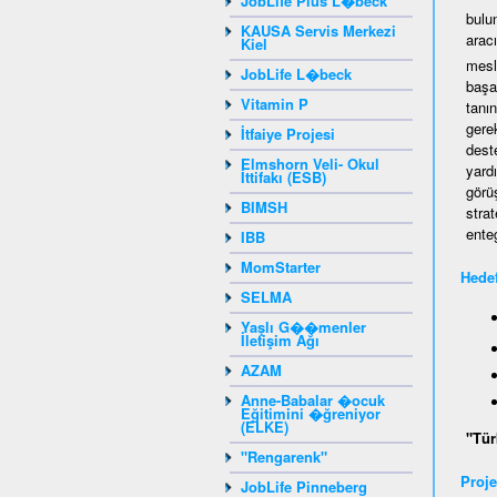
JobLife Plus L�beck
bulu
KAUSA Servis Merkezi
aracı
Kiel
mesl
JobLife L�beck
başar
Vitamin P
tanı
gere
İtfaiye Projesi
dest
Elmshorn Veli- Okul
yard
İttifakı (ESB)
görü
BIMSH
stra
ente
IBB
MomStarter
Hedef
SELMA
Yaşlı G��menler
İletişim Ağı
AZAM
Anne-Babalar �ocuk
Eğitimini �ğreniyor
(ELKE)
"Tür
"Rengarenk"
Proje
JobLife Pinneberg