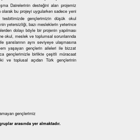
şma Dairelerinin desteğini alan projemiz
-h olarak bu projeyi uygularken sadece yeni
u tesbitimizde gençlerimizin düşük okul
inin yetersizliği, bazı mesleklerin yeterince
lerden dolayı böyle bir projenin yapılması
ne okul, meslek ve toplumsal sorunlarında
 ile şanslarının aynı seviyeye ulaşmasına
em yaşayan gençlerin aileleri ile bizzat
a gençlerimizle birlikte çeşitli müracaat
eki ve toplusal açıdan Türk gençlerinin
yamayan gençlerimiz
ruplar arasında yer almaktadır.