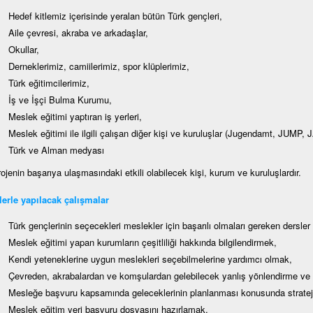
Hedef kitlemiz içerisinde yeralan bütün Türk gençleri,
Aile çevresi, akraba ve arkadaşlar,
Okullar,
Derneklerimiz, camiilerimiz, spor klüplerimiz,
Türk eğitimcilerimiz,
İş ve İşçi Bulma Kurumu,
Meslek eğitimi yaptıran iş yerleri,
Meslek eğitimi ile ilgili çalışan diğer kişi ve kuruluşlar (Jugendamt, JUMP,
Türk ve Alman medyası
ojenin başarıya ulaşmasındaki etkili olabilecek kişi, kurum ve kuruluşlardır.
erle yapılacak çalışmalar
Türk gençlerinin seçecekleri meslekler için başarılı olmaları gereken dersler
Meslek eğitimi yapan kurumların çeşitliliği hakkında bilgilendirmek,
Kendi yeteneklerine uygun meslekleri seçebilmelerine yardımcı olmak,
Çevreden, akrabalardan ve komşulardan gelebilecek yanlış yönlendirme ve 
Mesleğe başvuru kapsamında geleceklerinin planlanması konusunda stratejil
Meslek eğitim yeri başvuru dosyasını hazırlamak,