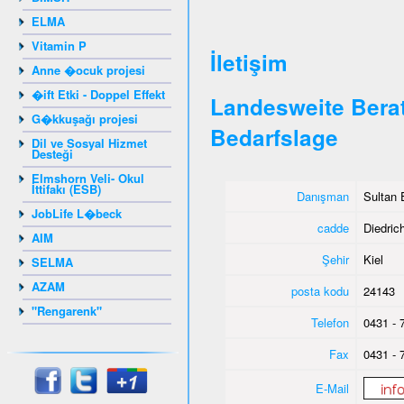
ELMA
Vitamin P
İletişim
Anne �ocuk projesi
�ift Etki - Doppel Effekt
Landesweite Berat
G�kkuşağı projesi
Bedarfslage
Dil ve Sosyal Hizmet
Desteği
Elmshorn Veli- Okul
İttifakı (ESB)
Danışman
Sultan 
JobLife L�beck
cadde
Diedrich
AIM
Şehir
Kiel
SELMA
AZAM
posta kodu
24143
"Rengarenk"
Telefon
0431 - 
Fax
0431 - 
E-Mail