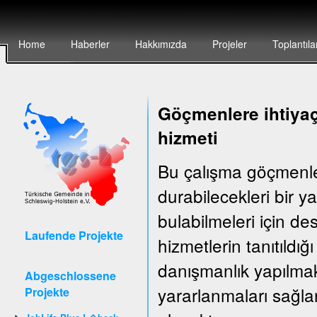
Home
Haberler
Hakkımızda
Projeler
Toplantıla
Göçmenlere ihtiyaç
hizmeti
Bu çalışma göçmenler
durabilecekleri bir 
bulabilmeleri için d
Laufende Projekte
hizmetlerin tanıtıldığ
danışmanlık yapılma
Abgeschlossene
yararlanmaları sağla
Projekte