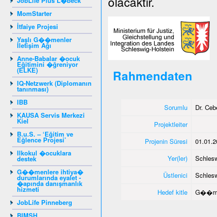
olacaktır.
JobLife Plus L�beck
MomStarter
İtfaiye Projesi
Yaşlı G��menler
İletişim Ağı
Anne-Babalar �ocuk
Eğitimini �ğreniyor
(ELKE)
Rahmendaten
IQ-Netzwerk (Diplomanın
tanınması)
IBB
Sorumlu
Dr. Ce
KAUSA Servis Merkezi
Kiel
Projektleiter
B.u.S. – ‘Eğitim ve
Eğlence Projesi’
Projenin Süresi
01.01.2
Ilkokul �ocuklara
Yer(ler)
Schlesw
destek
G��menlere ihtiya�
Üstlenici
Schlesw
durumlarında eyalet -
�apında danışmanlık
hizmeti
Hedef kitle
G��me
JobLife Pinneberg
BIMSH