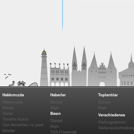
Hakkımızda
Haberler
Toplantılar
Hakkımızda
Güncel
Güncel
Künye
Arşiv
Arşiv
Tezler
Basın
Verschiedenes
Yönetim Kurulu
Güncel
Stellungnahmen
Üye dernerkleri ve yerel
Arşiv
Stellenausschreibun
büroları
TGS-H basında