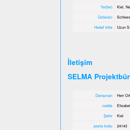
Yer(ler)
Kiel, 
Üstlenici
Schlesw
Hedef kitle
Uzun S
İletişim
SELMA Projektbür
Danışman
Herr Or
cadde
Elisabet
Şehir
Kiel
posta kodu
24143