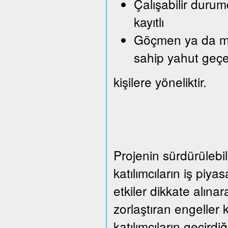
Çalışabilir durum
kayıtlı
Göçmen ya da mült
sahip yahut geçe
kişilere yöneliktir.
Projenin sürdürülebil
katılımcıların iş piy
etkiler dikkate alına
zorlaştıran engeller 
katılımcıların geçirdi