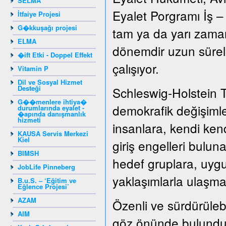
SELMA
Eyalet Porgramı İş –
İtfaiye Projesi
G�kkuşağı projesi
tam ya da yarı zamanl
ELMA
dönemdir uzun süreli 
�ift Etki - Doppel Effekt
çalışıyor.
Vitamin P
Dil ve Sosyal Hizmet
Desteği
Schleswig-Holstein 
G��menlere ihtiya�
demokrafik değişiml
durumlarında eyalet -
�apında danışmanlık
hizmeti
insanlara, kendi kend
KAUSA Servis Merkezi
Kiel
giriş engelleri bulun
BIMSH
hedef gruplara, uygu
JobLife Pinneberg
yaklaşımlarla ulaşma
B.u.S. – ‘Eğitim ve
Eğlence Projesi’
AZAM
Özenli ve sürdürülebil
AIM
göz önünde bulunduru