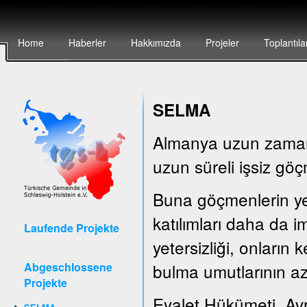
Home
Haberler
Hakkımızda
Projeler
Toplantıla
SELMA
Almanya uzun zamandı
uzun süreli işsiz göç
Buna göçmenlerin yete
katılımları daha da i
Laufende Projekte
yetersizliği, onların
Abgeschlossene
bulma umutlarının az
Projekte
Eyalet Hükümeti, Av