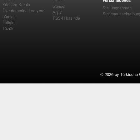
Verschiedenes
Yönetim Kurulu
Güncel
Stellungnahmen
Üye dernerkleri ve yerel
Arşiv
Stellenausschreibun
büroları
TGS-H basında
İletişim
Tüzük
©
2026 by Türkische 