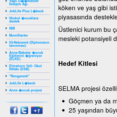
Yaşlı G��menler
İletişim Ağı
köken ve yaş gibi isti
JobLife Plus L�beck
piyasasında destekle
Ilkokul �ocuklara
destek
Üstlenici kurum bu ç
IBB
MomStarter
mesleki potansiyeli de
IQ-Netzwerk (Diplomanın
tanınması)
Anne-Babalar �ocuk
Eğitimini �ğreniyor
(ELKE)
Hedef Kitlesi
Elmshorn Veli- Okul
İttifakı (ESB)
"Rengarenk"
JobLife L�beck
SELMA projesi özelli
Anne �ocuk projesi
Göçmen ya da mü
25 yaşından büy