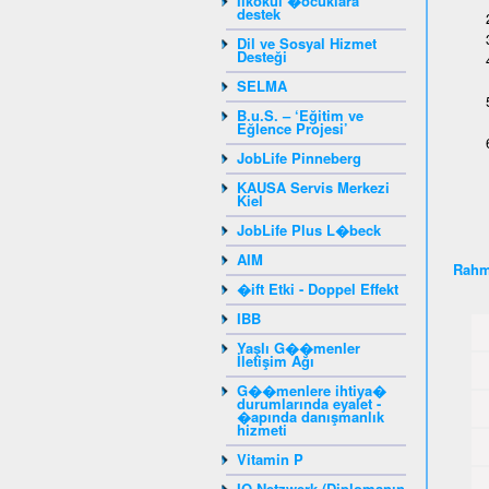
Ilkokul �ocuklara
destek
Dil ve Sosyal Hizmet
Desteği
SELMA
B.u.S. – ‘Eğitim ve
Eğlence Projesi’
JobLife Pinneberg
KAUSA Servis Merkezi
Kiel
JobLife Plus L�beck
AIM
Rahm
�ift Etki - Doppel Effekt
IBB
Yaşlı G��menler
İletişim Ağı
G��menlere ihtiya�
durumlarında eyalet -
�apında danışmanlık
hizmeti
Vitamin P
IQ-Netzwerk (Diplomanın