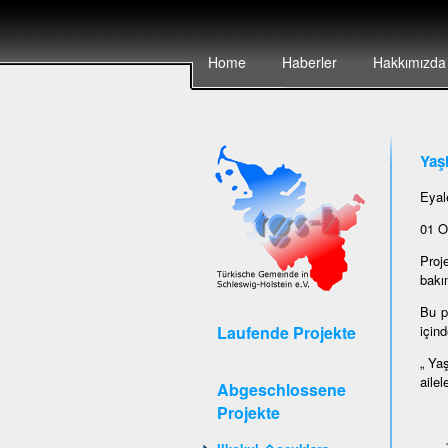
Home
Haberler
Hakkımızda
Yaşl
Eyal
01 O
Proj
bakım
Bu p
Laufende Projekte
içind
„ Ya
ailel
Abgeschlossene
Projekte
Bölü