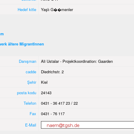
Hedef kitle
Yaşlı G��menler
şim
erk ältere MigrantInnen
Danışman
Ali Ustalar - Projektkoordination: Gaarden
cadde
Diedrichstr. 2
Şehir
Kiel
posta kodu
24143
Telefon
0431 - 36 417 23 / 22
Fax
0431 - 76 117
E-Mail