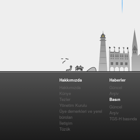
Hakkımızda
Haberler
Hakkımızda
Güncel
Künye
Arşiv
Tezler
Basın
Yönetim Kurulu
Güncel
Üye dernerkleri ve yerel
Arşiv
büroları
TGS-H basında
İletişim
Tüzük