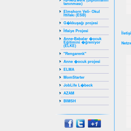
tanınması)
Elmshorn Veli- Okul
İttifakı (ESB)
G�kkuşağı projesi
İtfaiye Projesi
İleti
Anne-Babalar �ocuk
Eğitimini �ğreniyor
Netzw
(ELKE)
"Rengarenk"
Anne �ocuk projesi
ELMA
MomStarter
JobLife L�beck
AZAM
BIMSH