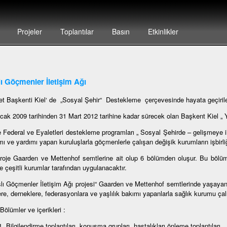
Projeler
Toplantılar
Basın
Etkinlikler
ı Göçmenler İletişim Ağı
et Başkenti Kiel‘ de „Sosyal Şehir“ Destekleme çerçevesinde hayata geçirilen
cak 2009 tarihinden 31 Mart 2012 tarihine kadar sürecek olan Başkent Kiel „ Ya
e Federal ve Eyaletleri destekleme programları „ Sosyal Şehirde – gelişmeye 
ı ve yardımı yapan kuruluşlarla göçmenlerle çalışan değişik kurumların işbirliğ
roje Gaarden ve Mettenhof semtlerine ait olup 6 bölümden oluşur. Bu bölümlerd
e çeşitli kurumlar tarafından uygulanacaktır.
şlı Göçmenler İletişim Ağı projesi“ Gaarden ve Mettenhof semtlerinde yaşaya
ere, derneklere, federasyonlara ve yaşlılık bakımı yapanlarla sağlık kurumu çalı
mler ve içerikleri :
Bilgilendirme toplantıları, konuşma grupları, hastalıkları önleme toplantıları