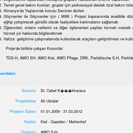
Temel genel bakım kursları, gruplar için psikososyal destek özel bakım türle
Almanya’da Yaşlanmak konulu Seminer dizileri
Göçmenler ile Göçmenler için ( MiMi ) Projesi kapsamında anadilde düzenl
eğitip yetiştirecek gönüllü olarak faaliyetlere katılmalarını sağlamak
Öğrencileri, onların velilerini ve diğer ilgilenenleri yaşlılar hizmeti mes
hizmet yılı hakkında bilgilendirmek
Hafıza geliştirme çalışmalarında kullanılacak araçların geliştirilmesi ve kull
Proje‘de birlikte çalışan Kurumlar:
TGS-H, AWO SH, AWO Kiel, AWO Pflege, DRK, Paritätische S-H, Partität
endaten
Sorumlu
Dr. Cebel K���kkaraca
Projektleiter
Ali Ustalar
Projenin Süresi
01.01.2009 - 31.03.2012
Yer(ler)
Kiel - Gaarden / Mettenhof
Üstlenici
AWO S-H