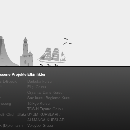
ssene Projekte
Etkinlikler
us L�beck
Darbuka kursu
"
Elişi Grubu
Oryantal Dans Kursu
r
Saz-kursu Baglama Kursu
nneberg
Türkçe Kursu
TGS-H Tiyatro Grubu
i- Okul İttifakı
UYUM KURSLARI /
ALMANCA KURSLARI
k (Diplomanın
Voleybol Grubu