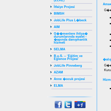
Ama�
İtfaiye Projesi
G��m
BIMSH
JobLife Plus L�beck
AIM
G��menlere ihtiya�
durumlarında eyalet -
�apında danışmanlık
hizmeti
SELMA
B.u.S. – ‘Eğitim ve
Eğlence Projesi’
�alış
G��m
JobLife Pinneberg
Kuru
AZAM
Anne �ocuk projesi
Hizme
ELMA