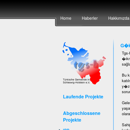
Home
Haberler
Hakkımızda
G�k
Tgs-
�ıkm
sağl
Bu k
katı
y�zd
soru
Laufende Projekte
Gele
yaşa
Abgeschlossene
olar
Projekte
Sahi