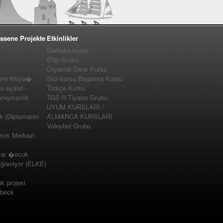
ssene Projekte
Etkinlikler
Darbuka kursu
r
Elişi Grubu
Oryantal Dans Kursu
e ihtiya�
Saz-kursu Baglama Kursu
a eyalet -
Türkçe Kursu
nışmanlık
TGS-H Tiyatro Grubu
UYUM KURSLARI /
k (Diplomanın
ALMANCA KURSLARI
Voleybol Grubu
vis Merkezi
lar �ocuk
�ğreniyor (ELKE)
 projesi
�beck