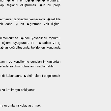
 Toplumun �nemli bir b�l�m�n� oluşturan
 taşlarını oluşturmak i�in bu proje
tmenler tarafından verilecektir. �zellikle
cak daha iyi bir �ğretmen veli ilişkisi
lımcılarımza i�inde yaşadıkları toplumu
mi, eğitim, uyuşturucu ile m�cadele ve iş
ya�ları doğrultusunda belirlenen konularda
larını ve kendilerine sunulan imkanlardan
rinde yardımcı olmalarını sağlamaktır.
kendi kabuklarına �ekilmelerini engellemek
a katılmaya bekliyoruz.
ma uyumlarını kolaylaştırmak.