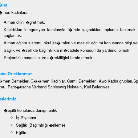
lar:
en kadınlara:
Alman dilini �ğretmek.
Katıldıkları integrasyon kurslarıyla i�inde yaşadıkları toplumu tanıtmak
sağlamak.
Alman eğitim sistemi, okul se�imleri ve meslek eğitimi konusunda bilgi v
Sağlık ve �zellikle bağımlılıkla m�cadele konusun da yardımcı olmak.
Projemizin başarısını ve s�rekliliğini temin etmek
ma Ortaklarımız:
en Dernekleri,G��men Kadınlar, Camii Dernekleri, Awo Kadın grupları,Spor
mu, Parit�tische Verband Schleswig Holstein, Kiel Belediyesi
tlerimiz:
�eşitli konularda danışmanlık
İş Piyasası
Sağlık (Bağımlılığı �nleme)
Eğitim