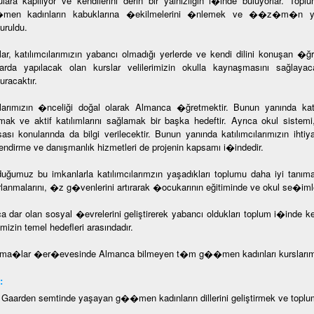
ulara kapılıyor ve kendilerini derin bir yalnızlığın i�inde buluyorlar.
en kadınların kabuklarına �ekilmelerini �nlemek ve ��z�m�n yapı
uruldu.
lar, katılımcılarımızın yabancı olmadığı yerlerde ve kendi dilini konuşan �ğre
larda yapılacak olan kurslar velilerimizin okulla kaynaşmasını sağlaya
uracaktır.
larımızın �nceliği doğal olarak Almanca �ğretmektir. Bunun yanında katı
tmak ve aktif katılımlarını sağlamak bir başka hedeftir. Ayrıca okul siste
sası konularında da bilgi verilecektir. Bunun yanında katılımcılarımızın ihti
ilendirme ve danışmanlık hizmetleri de projenin kapsamı i�indedir.
uğumuz bu imkanlarla katılımcılarımzın yaşadıkları toplumu daha iyi tanıma
rlanmalarını, �z g�venlerini artırarak �ocukarının eğitiminde ve okul se�imle
ca dar olan sosyal �evrelerini geliştirerek yabancı oldukları toplum i�inde 
mizin temel hedefleri arasındadır.
ma�lar �er�evesinde Almanca bilmeyen t�m g��men kadınları kurslarımız
:
- Gaarden semtinde yaşayan g��men kadınların dillerini geliştirmek ve toplu