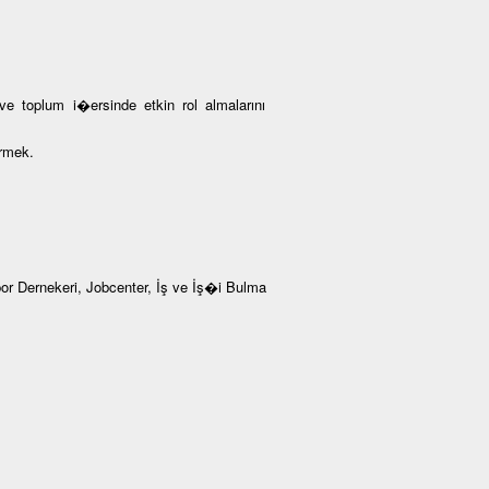
 ve toplum i�ersinde etkin rol almalarını
ermek.
 Dernekeri, Jobcenter, İş ve İş�i Bulma