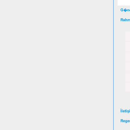
G�nc
Rahm
İleti
Rege