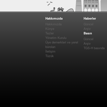
Hakkımızda
Haberler
Hakkımızda
Güncel
Künye
Arşiv
Tezler
Basın
Yönetim Kurulu
Güncel
Üye dernerkleri ve yerel
Arşiv
büroları
TGS-H basında
İletişim
Tüzük