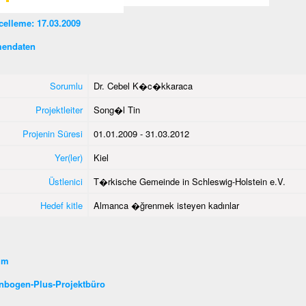
elleme: 17.03.2009
endaten
Sorumlu
Dr. Cebel K�c�kkaraca
Projektleiter
Song�l Tin
Projenin Süresi
01.01.2009 - 31.03.2012
Yer(ler)
Kiel
Üstlenici
T�rkische Gemeinde in Schleswig-Holstein e.V.
Hedef kitle
Almanca �ğrenmek isteyen kadınlar
şim
nbogen-Plus-Projektbüro