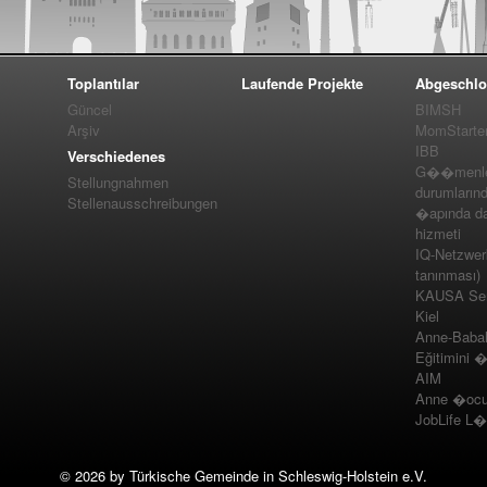
Toplantılar
Laufende Projekte
Abgeschlo
Güncel
BIMSH
Arşiv
MomStarte
IBB
Verschiedenes
G��menler
Stellungnahmen
durumlarınd
Stellenausschreibungen
�apında da
hizmeti
IQ-Netzwer
tanınması)
KAUSA Ser
Kiel
Anne-Baba
Eğitimini 
AIM
Anne �ocuk
JobLife L
©
2026 by Türkische Gemeinde in Schleswig-Holstein e.V.