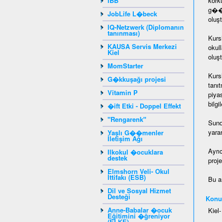
IBB
kork
g��m
JobLife L�beck
oluşt
IQ-Netzwerk (Diplomanın
tanınması)
Kurs
KAUSA Servis Merkezi
okul
Kiel
oluşt
MomStarter
Kurs
G�kkuşağı projesi
tanı
Vitamin P
piya
bilg
�ift Etki - Doppel Effekt
"Rengarenk"
Sund
yara
Yaşlı G��menler
İletişim Ağı
Ayrı
Ilkokul �ocuklara
destek
proje
Elmshorn Veli- Okul
İttifakı (ESB)
Bu a
Dil ve Sosyal Hizmet
Desteği
Konu
Anne-Babalar �ocuk
Kiel
Eğitimini �ğreniyor
(ELKE)