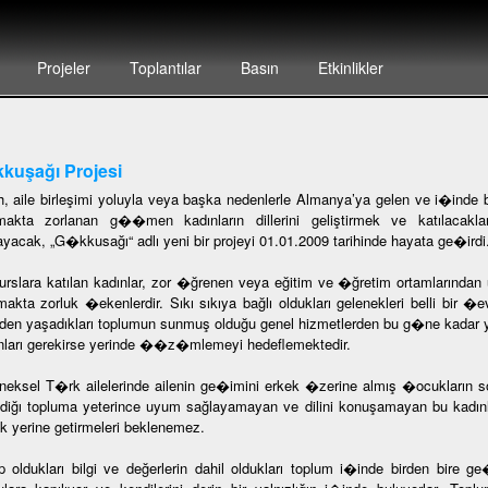
Projeler
Toplantılar
Basın
Etkinlikler
kuşağı Projesi
h, aile birleşimi yoluyla veya başka nedenlerle Almanya’ya gelen ve i�inde
akta zorlanan g��men kadınların dillerini geliştirmek ve katılacakla
ayacak, „G�kkusağı“ adlı yeni bir projeyi 01.01.2009 tarihinde hayata ge�irdi
urslara katılan kadınlar, zor �ğrenen veya eğitim ve �ğretim ortamlarında
lmakta zorluk �ekenlerdir. Sıkı sıkıya bağlı oldukları gelenekleri belli bir �
en yaşadıkları toplumun sunmuş olduğu genel hizmetlerden bu g�ne kadar yara
nları gerekirse yerinde ��z�mlemeyi hedeflemektedir.
neksel T�rk ailelerinde ailenin ge�imini erkek �zerine almış �ocukların so
diğı topluma yeterince uyum sağlayamayan ve dilini konuşamayan bu kadınl
ak yerine getirmeleri beklenemez.
p oldukları bilgi ve değerlerin dahil oldukları toplum i�inde birden bir