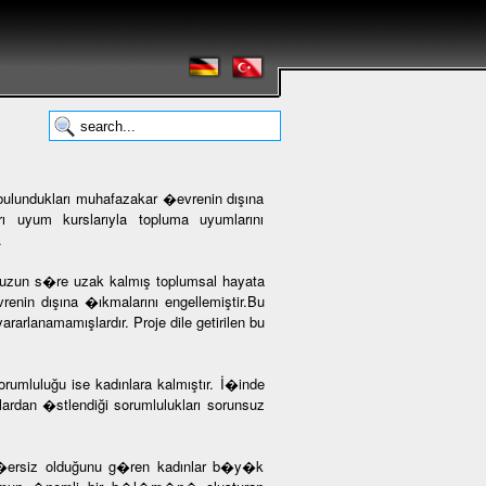
 bulundukları muhafazakar �evrenin dışına
rı uyum kurslarıyla topluma uyumlarını
.
n uzun s�re uzak kalmış toplumsal hayata
evrenin dışına �ıkmalarını engellemiştir.Bu
rlanamamışlardır. Proje dile getirilen bu
rumluluğu ise kadınlara kalmıştır. İ�inde
ardan �stlendiği sorumlulukları sorunsuz
e ge�ersiz olduğunu g�ren kadınlar b�y�k