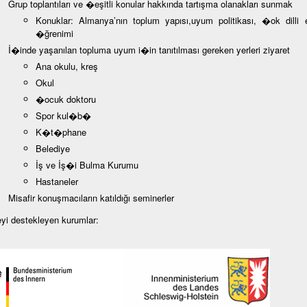
Grup toplantıları ve �eşitli konular hakkında tartışma olanakları sunmak
Konuklar: Almanya’nın toplum yapısı,uyum politikası, �ok dilli e
�ğrenimi
İ�inde yaşanılan topluma uyum i�in tanıtılması gereken yerleri ziyaret
Ana okulu, kreş
Okul
�ocuk doktoru
Spor kul�b�
K�t�phane
Belediye
İş ve İş�i Bulma Kurumu
Hastaneler
Misafir konuşmacıların katıldığı seminerler
eyi destekleyen kurumlar: