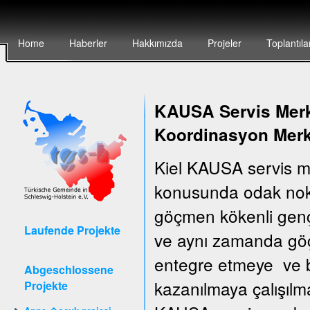
Home
Haberler
Hakkımızda
Projeler
Toplantıla
KAUSA Servis Merke
Koordinasyon Merk
Kiel KAUSA servis m
konusunda odak nokt
göçmen kökenli gençler
Laufende Projekte
ve aynı zamanda göçm
entegre etmeye ve bu
Abgeschlossene
kazanılmaya çalışılm
Projekte