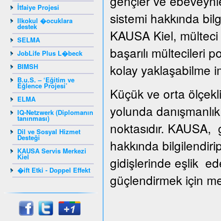
gençler ve ebeveynle
İtfaiye Projesi
sistemi hakkında bilg
Ilkokul �ocuklara
destek
KAUSA Kiel, mülteci g
SELMA
başarılı mültecileri 
JobLife Plus L�beck
kolay yaklaşabilme i
BIMSH
B.u.S. – ‘Eğitim ve
Eğlence Projesi’
Küçük ve orta ölçekli
ELMA
yolunda danışmanlık 
IQ-Netzwerk (Diplomanın
tanınması)
noktasıdır. KAUSA, gi
Dil ve Sosyal Hizmet
Desteği
hakkında bilgilendiri
KAUSA Servis Merkezi
Kiel
gidişlerinde eşlik ed
�ift Etki - Doppel Effekt
güçlendirmek için mesl