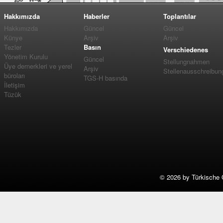
Hakkımızda
Haberler
Toplantılar
Hakkımızda
Güncel
Güncel
Künye
Arşiv
Arşiv
Tezler
Basın
Verschiedenes
Yönetim Kurulu
Güncel
Stellungnahmen
Üye dernerkleri ve yerel
Arşiv
Stellenausschreibun
büroları
TGS-H basında
İletişim
Tüzük
©
2026 by Türkische 