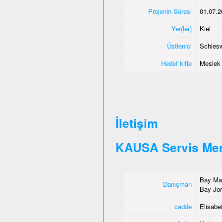
Projenin Süresi
01.07.2
Yer(ler)
Kiel
Üstlenici
Schlesw
Hedef kitle
Meslek e
İletişim
KAUSA Servis Mer
Bay Mah
Danışman
Bay Jor
cadde
Elisabet