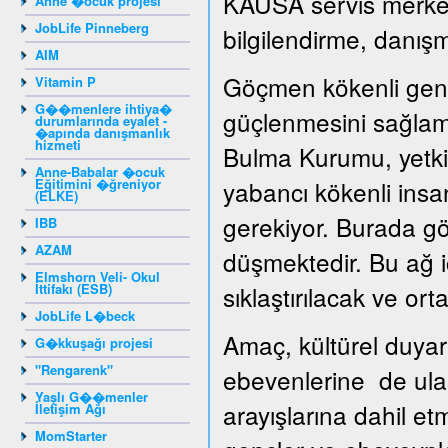
KAUSA servis merkezi
Anne �ocuk projesi
JobLife Pinneberg
bilgilendirme, danışm
AIM
Göçmen kökenli genç
Vitamin P
G��menlere ihtiya�
güçlenmesini sağlama
durumlarında eyalet -
�apında danışmanlık
hizmeti
Bulma Kurumu, yetkil
Anne-Babalar �ocuk
Eğitimini �ğreniyor
yabancı kökenli insan
(ELKE)
gerekiyor. Burada gö
IBB
AZAM
düşmektedir. Bu ağ iç
Elmshorn Veli- Okul
İttifakı (ESB)
sıklaştırılacak ve ortak
JobLife L�beck
Amaç, kültürel duyar
G�kkuşağı projesi
"Rengarenk"
ebevenlerine de ula
Yaşlı G��menler
arayışlarına dahil e
İletişim Ağı
MomStarter