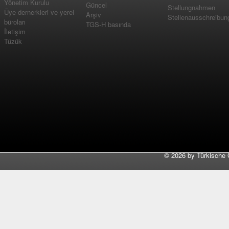
Yönetim Kurulu
Güncel
Stellungnahmen
Üye dernerkleri ve yerel
Arşiv
Stellenausschreibun
büroları
TGS-H basında
İletişim
Tüzük
©
2026 by Türkische 