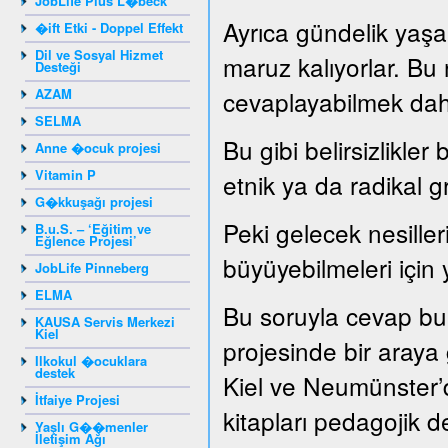
JobLife Plus L�beck
Ayrıca gündelik yaşam
�ift Etki - Doppel Effekt
Dil ve Sosyal Hizmet
maruz kalıyorlar. Bu
Desteği
AZAM
cevaplayabilmek dah
SELMA
Bu gibi belirsizlikler
Anne �ocuk projesi
Vitamin P
etnik ya da radikal g
G�kkuşağı projesi
Peki gelecek nesille
B.u.S. – ‘Eğitim ve
Eğlence Projesi’
büyüyebilmeleri için 
JobLife Pinneberg
ELMA
Bu soruyla cevap bu
KAUSA Servis Merkezi
Kiel
projesinde bir araya ge
Ilkokul �ocuklara
destek
Kiel ve Neumünster’d
İtfaiye Projesi
kitapları pedagojik de
Yaşlı G��menler
İletişim Ağı