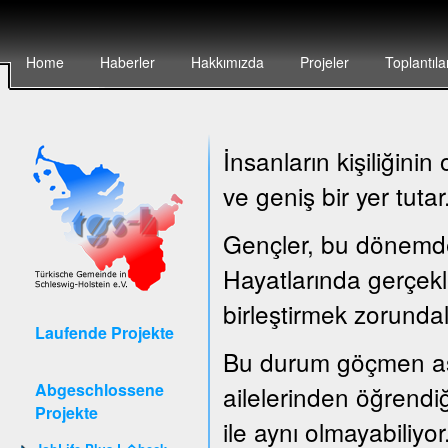
Home
Haberler
Hakkımızda
Projeler
Toplantıla
İnsanların kişiliğin
ve geniş bir yer tutar
Gençler, bu dönemde ç
Hayatlarında gerçekle
birleştirmek zorundal
Laufende Projekte
Bu durum göçmen asıl
Abgeschlossene
ailelerinden öğrendiğ
Projekte
ile aynı olmayabiliyor