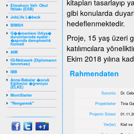
kitapları tasarlayıp y
Elmshorn Veli- Okul
İttifakı (ESB)
gibi konularda duyarlı
JobLife L�beck
hedeflenmektedir.
BIMSH
G��menlere ihtiya�
Proje, 15 yaş üzeri 
durumlarında eyalet -
�apında danışmanlık
hizmeti
katılımcılara yönelik
AIM
Ekim 2018 yılına kada
IQ-Netzwerk (Diplomanın
tanınması)
Rahmendaten
IBB
Anne-Babalar �ocuk
Eğitimini �ğreniyor
(ELKE)
Sorumlu
Dr. Ce
MomStarter
"Rengarenk"
Projektleiter
Tina G
Projenin Süresi
01.11.2
Yer(ler)
Kiel v