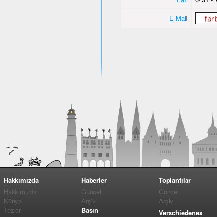
E-Mail
Hakkımızda
Haberler
Toplantılar
Hakkımızda
Güncel
Güncel
Künye
Arşiv
Arşiv
Tezler
Basın
Verschiedenes