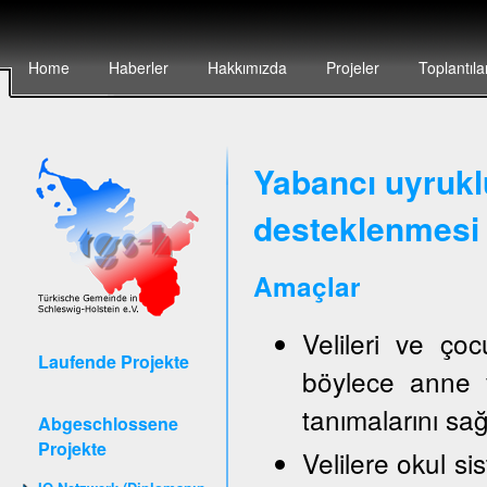
Home
Haberler
Hakkımızda
Projeler
Toplantıla
Yabancı uyruklu
desteklenmesi 
Amaçlar
Velileri ve ço
Laufende Projekte
böylece anne v
tanımalarını sa
Abgeschlossene
Projekte
Velilere okul sis