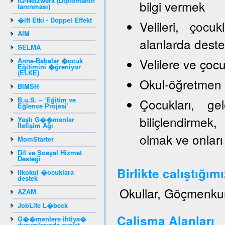
IQ-Netzwerk (Diplomanın
bilgi vermek
tanınması)
�ift Etki - Doppel Effekt
Velileri, çocu
AIM
alanlarda dest
SELMA
Velilere ve ço
Anne-Babalar �ocuk
Eğitimini �ğreniyor
(ELKE)
Okul-öğretmen ve
BIMSH
B.u.S. – ‘Eğitim ve
Çocukları, gel
Eğlence Projesi’
biliçlendirmek,
Yaşlı G��menler
İletişim Ağı
olmak ve onları
MomStarter
Dil ve Sosyal Hizmet
Desteği
Birlikte calıştığım
Ilkokul �ocuklara
destek
Okullar, Göçmenku
AZAM
JobLife L�beck
Calisma Alanları
G��menlere ihtiya�
durumlarında eyalet -