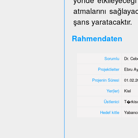
atmalarını sağlaya
şans yaratacaktır.
Rahmendaten
Sorumlu
Dr. Ce
Projektleiter
Ebru Ay
Projenin Süresi
01.02.2
Yer(ler)
Kiel
Üstlenici
T�rkisc
Hedef kitle
Yabancı 