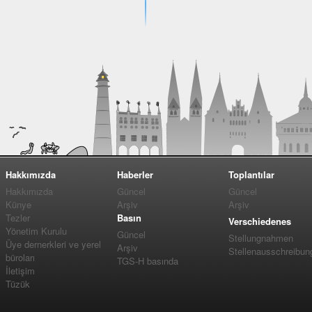
Hakkımızda
Haberler
Toplantılar
Hakkımızda
Güncel
Güncel
Künye
Arşiv
Arşiv
Tezler
Basın
Verschiedenes
Yönetim Kurulu
Güncel
Stellungnahmen
Üye dernerkleri ve yerel
Arşiv
Stellenausschreibun
büroları
TGS-H basında
İletişim
Tüzük