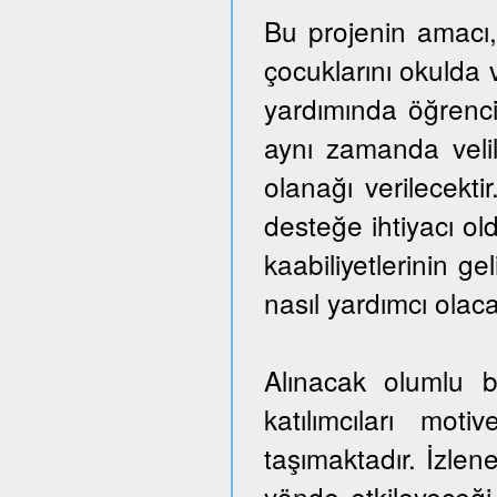
Bu projenin amacı,
çocuklarını okulda 
yardımında öğrencil
aynı zamanda veli
olanağı verilecekti
desteğe ihtiyacı ol
kaabiliyetlerinin ge
nasıl yardımcı olaca
Alınacak olumlu b
katılımcıları mo
taşımaktadır. İzlen
yönde etkileyeceği