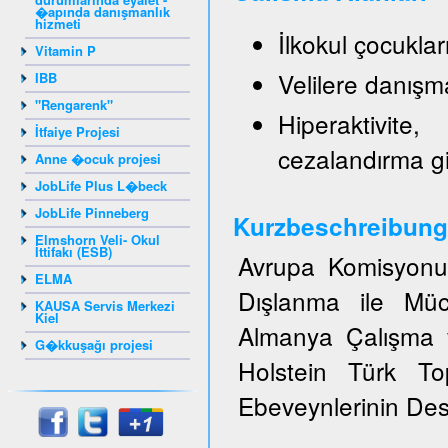
�apında danışmanlık
hizmeti
İlkokul çocukla
Vitamin P
Velilere danışm
IBB
"Rengarenk"
Hiperaktivite
İtfaiye Projesi
cezalandırma g
Anne �ocuk projesi
JobLife Plus L�beck
JobLife Pinneberg
Kurzbeschreibung
Elmshorn Veli- Okul
İttifakı (ESB)
Avrupa Komisyonun
ELMA
Dışlanma ile Müc
KAUSA Servis Merkezi
Kiel
Almanya Çalışma v
G�kkuşağı projesi
Holstein Türk T
Ebeveynlerinin Dest