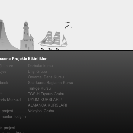
ssene Projekte
Etkinlikler
ğitim ve
Darbuka kursu
jesi’
Elişi Grubu
Oryantal Dans Kursu
�beck
Saz-kursu Baglama Kursu
Türkçe Kursu
"
TGS-H Tiyatro Grubu
vis Merkezi
UYUM KURSLARI /
ALMANCA KURSLARI
projesi
Voleybol Grubu
enler İletişim
 projesi