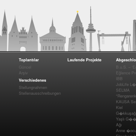
Toplantılar
Laufende Projekte
Abgeschlo
Güncel
B.u.S. – ‘E
Arşiv
Eğlence Pro
IBB
Verschiedenes
JobLife L
Stellungnahmen
SELMA
Stellenausschreibungen
"Rengarenk
KAUSA Ser
Kiel
G�kkuşağı 
Yaşlı G��m
Ağı
Anne �ocuk