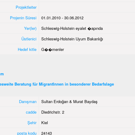
Projektleiter
Projenin Süresi
01.01.2010 - 30.06.2012
Yer(ler)
Schleswig-Holstein eyalet �apında
Üstlenici
Schleswig-Holstein Uyum Bakanlığı
Hedef kitle
G��menler
şim
sweite Beratung für MigrantInnen in besonderer Bedarfslage
Danışman
Sultan Erdoğan & Murat Baydaş
cadde
Diedrichstr. 2
Şehir
Kiel
posta kodu
24143