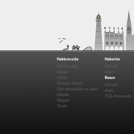
Hakkımızda
Haberler
Hakkımızda
Güncel
Künye
Arşiv
Tezler
Basın
Yönetim Kurulu
Güncel
Üye dernerkleri ve yerel
Arşiv
büroları
TGS-H basında
İletişim
Tüzük