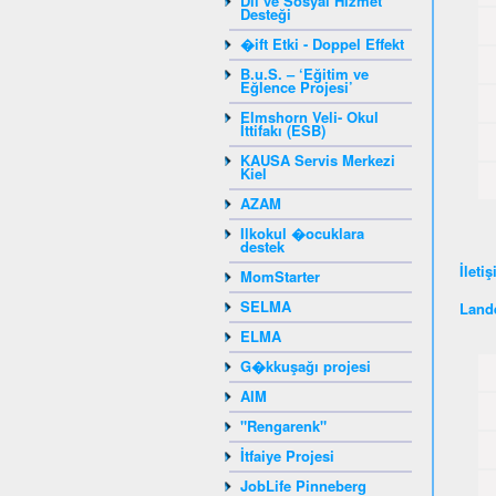
Dil ve Sosyal Hizmet
Desteği
�ift Etki - Doppel Effekt
B.u.S. – ‘Eğitim ve
Eğlence Projesi’
Elmshorn Veli- Okul
İttifakı (ESB)
KAUSA Servis Merkezi
Kiel
AZAM
Ilkokul �ocuklara
destek
İleti
MomStarter
SELMA
Lande
ELMA
G�kkuşağı projesi
AIM
"Rengarenk"
İtfaiye Projesi
JobLife Pinneberg