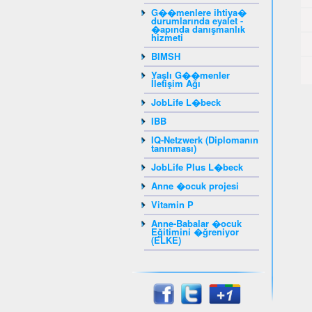
G��menlere ihtiya�
durumlarında eyalet -
�apında danışmanlık
hizmeti
BIMSH
Yaşlı G��menler
İletişim Ağı
JobLife L�beck
IBB
IQ-Netzwerk (Diplomanın
tanınması)
JobLife Plus L�beck
Anne �ocuk projesi
Vitamin P
Anne-Babalar �ocuk
Eğitimini �ğreniyor
(ELKE)