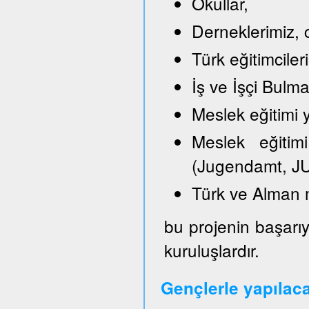
Okullar,
Derneklerimiz, c
Türk eğitimciler
İş ve İşçi Bulm
Meslek eğitimi y
Meslek eğitimi
(Jugendamt, JU
Türk ve Alman 
bu projenin başarıy
kuruluşlardır.
Gençlerle yapılac