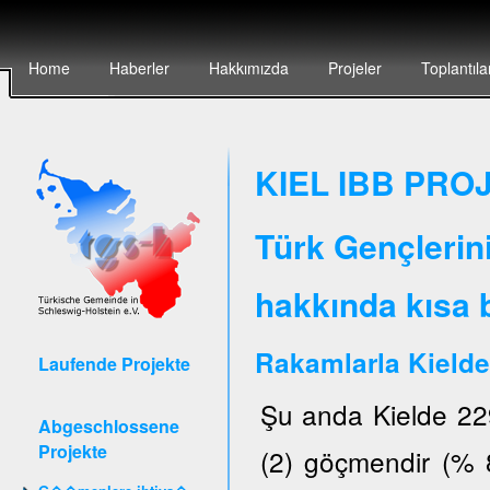
Home
Haberler
Hakkımızda
Projeler
Toplantıla
KIEL IBB PROJ
Türk Gençlerin
hakkında kısa b
Rakamlarla Kielde
Laufende Projekte
Şu anda Kielde 22
Abgeschlossene
Projekte
(2) göçmendir (% 8