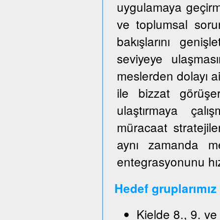
uygulamaya geçirm
ve toplumsal sorun
bakışlarını genişl
seviyeye ulaşmas
meslerden dolayı ai
ile bizzat görüşe
ulaştırmaya çalışm
müracaat stratejile
aynı zamanda mes
entegrasyonunu hızl
Hedef gruplarımız
Kielde 8., 9. v