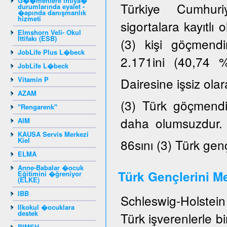
G��menlere ihtiya�
Türkiye Cumhuriy
durumlarında eyalet -
�apında danışmanlık
hizmeti
sigortalara kayıtlı
Elmshorn Veli- Okul
İttifakı (ESB)
(3) kişi göçmendi
JobLife Plus L�beck
2.171ini (40,74 
JobLife L�beck
Vitamin P
Dairesine işsiz ola
AZAM
(3) Türk göçmendir
"Rengarenk"
daha olumsuzdur. K
AIM
KAUSA Servis Merkezi
Kiel
86sını (3) Türk gen
ELMA
Anne-Babalar �ocuk
Türk Gençlerini Me
Eğitimini �ğreniyor
(ELKE)
IBB
Schleswig-Holstein 
Ilkokul �ocuklara
destek
Türk işverenlerle b
BIMSH