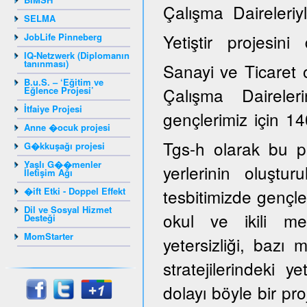
Çalışma Daireleriy
SELMA
Yetiştir projesi
JobLife Pinneberg
IQ-Netzwerk (Diplomanın
tanınması)
Sanayi ve Ticaret 
B.u.S. – ‘Eğitim ve
Çalışma Daireler
Eğlence Projesi’
İtfaiye Projesi
gençlerimiz için 14
Anne �ocuk projesi
Tgs-h olarak bu p
G�kkuşağı projesi
Yaşlı G��menler
yerlerinin oluştur
İletişim Ağı
�ift Etki - Doppel Effekt
tesbitimizde gençle
Dil ve Sosyal Hizmet
okul ve ikili mes
Desteği
MomStarter
yetersizliği, bazı
stratejilerindeki y
dolayı böyle bir pro