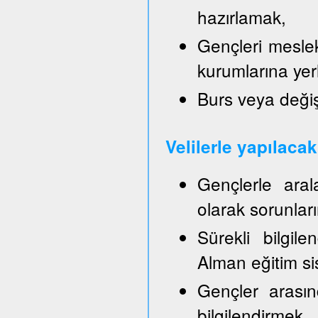
hazırlamak,
Gençleri mesle
kurumlarına yer
Burs veya değiş
Velilerle yapılaca
Gençlerle aral
olarak sorunla
Sürekli bilgil
Alman eğitim sis
Gençler arasın
bilgilendirmek,