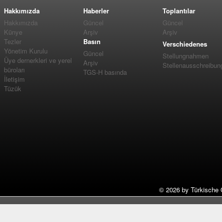
Hakkımızda
Haberler
Toplantılar
Hakkımızda
Güncel
Güncel
Künye
Arşiv
Arşiv
Tezler
Basın
Verschiedenes
Yönetim Kurulu
Güncel
Stellungnahmen
Üye dernerkleri ve yerel
Arşiv
Stellenausschreibun
büroları
TGS-H basında
İletişim
Tüzük
©
2026 by Türkische 