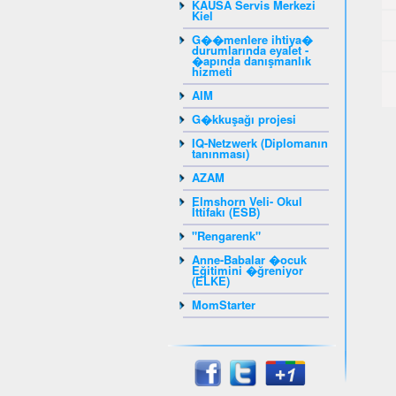
KAUSA Servis Merkezi
Kiel
G��menlere ihtiya�
durumlarında eyalet -
�apında danışmanlık
hizmeti
AIM
G�kkuşağı projesi
IQ-Netzwerk (Diplomanın
tanınması)
AZAM
Elmshorn Veli- Okul
İttifakı (ESB)
"Rengarenk"
Anne-Babalar �ocuk
Eğitimini �ğreniyor
(ELKE)
MomStarter