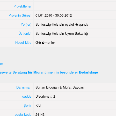
Projektleiter
Projenin Süresi
01.01.2010 - 30.06.2012
Yer(ler)
Schleswig-Holstein eyalet �apında
Üstlenici
Schleswig-Holstein Uyum Bakanlığı
Hedef kitle
G��menler
şim
sweite Beratung für MigrantInnen in besonderer Bedarfslage
Danışman
Sultan Erdoğan & Murat Baydaş
cadde
Diedrichstr. 2
Şehir
Kiel
posta kodu
24143