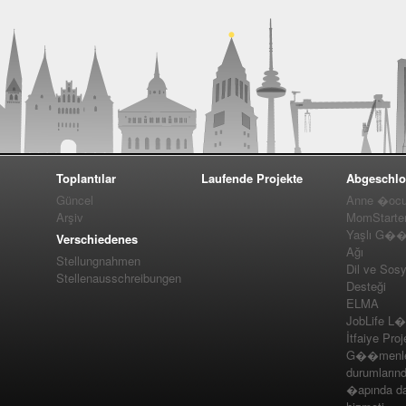
Toplantılar
Laufende Projekte
Abgeschlo
Güncel
Anne �ocuk
Arşiv
MomStarte
Yaşlı G��m
Verschiedenes
Ağı
Stellungnahmen
Dil ve Sos
Stellenausschreibungen
Desteği
ELMA
JobLife L
İtfaiye Proj
G��menler
durumlarınd
�apında da