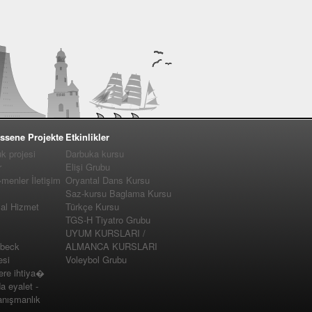
ssene Projekte
Etkinlikler
 projesi
Darbuka kursu
r
Elişi Grubu
enler İletişim
Oryantal Dans Kursu
Saz-kursu Baglama Kursu
yal Hizmet
Türkçe Kursu
TGS-H Tiyatro Grubu
UYUM KURSLARI /
�beck
ALMANCA KURSLARI
esi
Voleybol Grubu
e ihtiya�
a eyalet -
nışmanlık