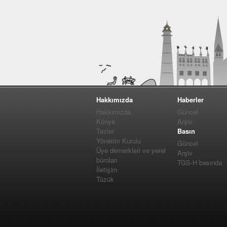
Hakkımızda
Haberler
Hakkımızda
Güncel
Künye
Arşiv
Tezler
Basın
Yönetim Kurulu
Güncel
Üye dernerkleri ve yerel
Arşiv
büroları
TGS-H basında
İletişim
Tüzük