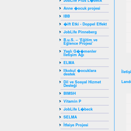
JobLife Plus L�beck
Anne �ocuk projesi
IBB
�ift Etki - Doppel Effekt
JobLife Pinneberg
B.u.S. – ‘Eğitim ve
Eğlence Projesi’
Yaşlı G��menler
İletişim Ağı
ELMA
Ilkokul �ocuklara
İleti
destek
Lande
Dil ve Sosyal Hizmet
Desteği
BIMSH
Vitamin P
JobLife L�beck
SELMA
İtfaiye Projesi