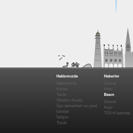
Hakkımızda
Haberler
Hakkımızda
Güncel
Künye
Arşiv
Tezler
Basın
Yönetim Kurulu
Güncel
Üye dernerkleri ve yerel
Arşiv
büroları
TGS-H basında
İletişim
Tüzük