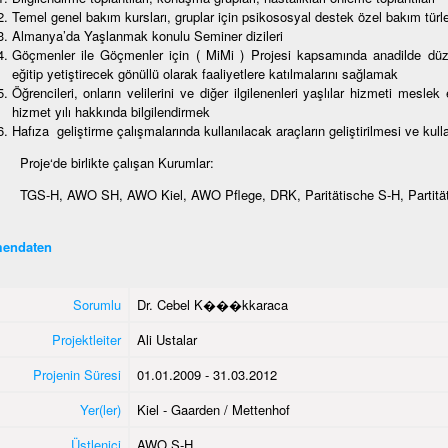
Temel genel bakım kursları, gruplar için psikososyal destek özel bakım türle
Almanya’da Yaşlanmak konulu Seminer dizileri
Göçmenler ile Göçmenler için ( MiMi ) Projesi kapsamında anadilde düzenl
eğitip yetiştirecek gönüllü olarak faaliyetlere katılmalarını sağlamak
Öğrencileri, onların velilerini ve diğer ilgilenenleri yaşlılar hizmeti mes
hizmet yılı hakkında bilgilendirmek
Hafıza geliştirme çalışmalarında kullanılacak araçların geliştirilmesi ve kull
Proje‘de birlikte çalışan Kurumlar:
TGS-H, AWO SH, AWO Kiel, AWO Pflege, DRK, Paritätische S-H, Partität
endaten
Sorumlu
Dr. Cebel K���kkaraca
Projektleiter
Ali Ustalar
Projenin Süresi
01.01.2009 - 31.03.2012
Yer(ler)
Kiel - Gaarden / Mettenhof
Üstlenici
AWO S-H