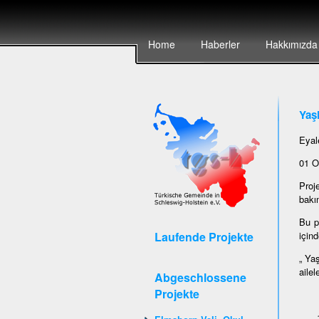
Home
Haberler
Hakkımızda
Yaşl
Eyal
01 O
Proj
bakım
Bu p
Laufende Projekte
içind
„ Ya
ailel
Abgeschlossene
Projekte
Bölü