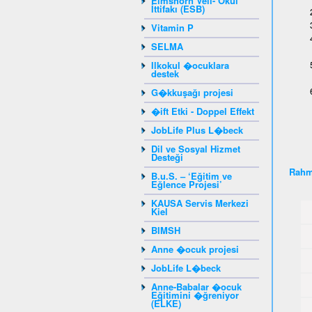
Elmshorn Veli- Okul
İttifakı (ESB)
Vitamin P
SELMA
Ilkokul �ocuklara
destek
G�kkuşağı projesi
�ift Etki - Doppel Effekt
JobLife Plus L�beck
Dil ve Sosyal Hizmet
Desteği
Rahm
B.u.S. – ‘Eğitim ve
Eğlence Projesi’
KAUSA Servis Merkezi
Kiel
BIMSH
Anne �ocuk projesi
JobLife L�beck
Anne-Babalar �ocuk
Eğitimini �ğreniyor
(ELKE)