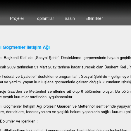
Projeler
Toplantılar
Basın
Etkinlikler
ı Göçmenler İletişim Ağı
et Başkenti Kiel‘ de „Sosyal Şehir“ Destekleme çerçevesinde hayata geçirilen
cak 2009 tarihinden 31 Mart 2012 tarihine kadar sürecek olan Başkent Kiel „ Ya
e Federal ve Eyaletleri destekleme programları „ Sosyal Şehirde – gelişmeye 
ı ve yardımı yapan kuruluşlarla göçmenlerle çalışan değişik kurumların işbirliğ
roje Gaarden ve Mettenhof semtlerine ait olup 6 bölümden oluşur. Bu bölümlerd
e çeşitli kurumlar tarafından uygulanacaktır.
şlı Göçmenler İletişim Ağı projesi“ Gaarden ve Mettenhof semtlerinde yaşaya
ere, derneklere, federasyonlara ve yaşlılık bakımı yapanlarla sağlık kurumu çalı
mler ve içerikleri :
Bilgilendirme toplantıları, konuşma grupları, hastalıkları önleme toplantıları