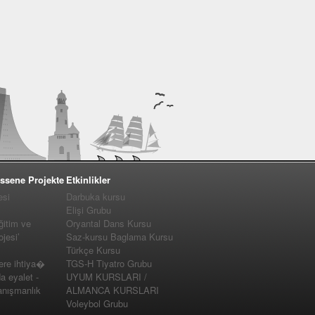
ssene Projekte
Etkinlikler
esi
Darbuka kursu
Elişi Grubu
ğitim ve
Oryantal Dans Kursu
jesi’
Saz-kursu Baglama Kursu
Türkçe Kursu
e ihtiya�
TGS-H Tiyatro Grubu
a eyalet -
UYUM KURSLARI /
nışmanlık
ALMANCA KURSLARI
Voleybol Grubu