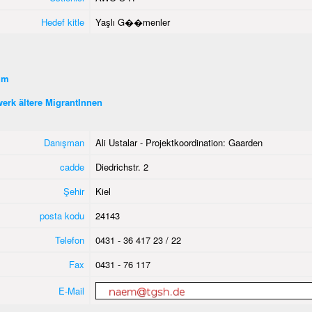
Hedef kitle
Yaşlı G��menler
şim
erk ältere MigrantInnen
Danışman
Ali Ustalar - Projektkoordination: Gaarden
cadde
Diedrichstr. 2
Şehir
Kiel
posta kodu
24143
Telefon
0431 - 36 417 23 / 22
Fax
0431 - 76 117
E-Mail