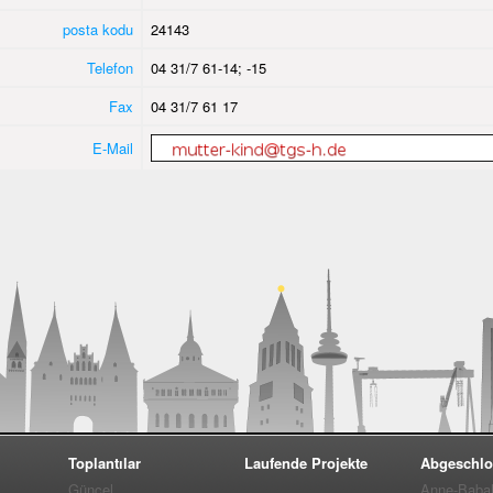
posta kodu
24143
Telefon
04 31/7 61-14; -15
Fax
04 31/7 61 17
E-Mail
Toplantılar
Laufende Projekte
Abgeschlo
Güncel
Anne-Baba