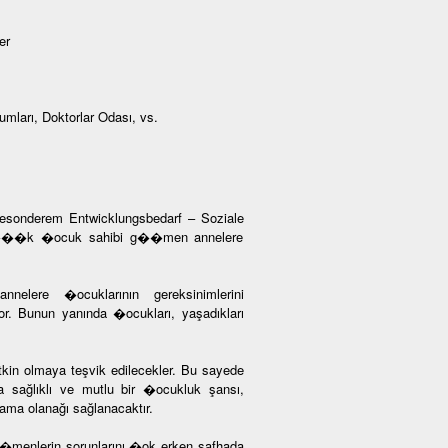
er
umları, Doktorlar Odası, vs.
 besonderem Entwicklungsbedarf – Soziale
 “K���k �ocuk sahibi g��men annelere
nelere �ocuklarının gereksinimlerini
yor. Bunun yanında �ocukları, yaşadıkları
tkin olmaya teşvik edilecekler. Bu sayede
 sağlıklı ve mutlu bir �ocukluk şansı,
ama olanağı sağlanacaktır.
g��menlerin sorunlarını �ok erken safhada