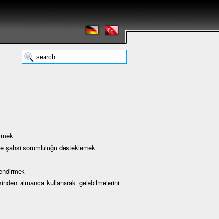
etmek
i ve şahsi sorumluluğu desteklemek
lendirmek
den almanca kullanarak gelebilmelerini