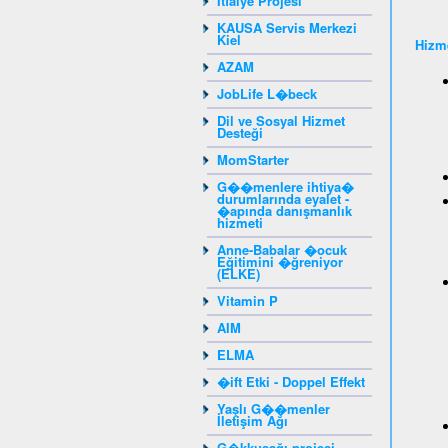
İtfaiye Projesi
KAUSA Servis Merkezi
Kiel
Hizme
AZAM
JobLife L�beck
Dil ve Sosyal Hizmet
Desteği
MomStarter
G��menlere ihtiya�
durumlarında eyalet -
�apında danışmanlık
hizmeti
Anne-Babalar �ocuk
Eğitimini �ğreniyor
(ELKE)
Vitamin P
AIM
ELMA
�ift Etki - Doppel Effekt
Yaşlı G��menler
İletişim Ağı
G�kkuşağı projesi