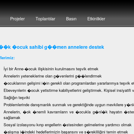
Projeler
Toplantılar
Basın
Etkinlikler
�k �ocuk sahibi g��men annelere destek
lerimiz:
İyi bir Anne-�ocuk ilişkisinin kurulmasını teşvik etmek
Annelerin yeteneklerine olan g�venlerini g��lendirmek
�ocuklarının gelişimi i�in gerekli olan programlardan yararlanmya teşvik 
Ebeveynlerin �ocuk yetistirme kabiliyetlerini geliştirmek. Kişisel insiyatif
Sağlığın teşviki
Problemlerinde danışmanlık sunmak ve gerektiğinde uygun mevkilere y�n
Annelerin, �ok �nemli kavramların ve �ocukla g�nl�k hayatın �stesin
sağlamak
Sosyal izolasyonu kırıp engellerin �stesinden gelmelerine yardımcı olmak
�alışma i�indeki hedeflerimizin başarısını ve s�rekliliğini temin etmek