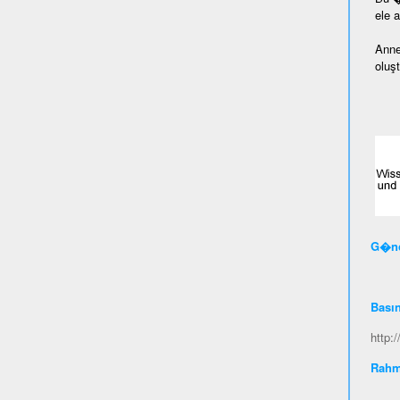
ele 
Anne
oluş
G�nc
Bası
http:
Rahm