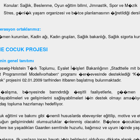
Konular: Sağlık, Beslenme, Oyun eğitim bilimi, Jimnastik, Spor ve M�zik
Stres, g�nl�k yaşam organizesi ve b�tce planlamasının �ğretildiği dersl
rasyon ortaklarımız:
en kurumları, Kadin ağı, Kadın grupları, Sağlık bakanlığı, Sağlık sigorta kur
E COCUK PROJESI
nin genel tanıtımı
eswig-Holstein T�rk Toplumu, Eyalet İ�işleri Bakanlığının „Stadtteile mit
t Programmteil Modellvorhaben“ programı �er�evesinde desteklediği
ek” projesini 02.01.2009 tarihinden itibaren başlatmış bulunmaktadır.
alışma, b�nyesinde barındırdığı �eşitli faaliyetlerle, g��men an
ılayabilmeleri ve gelişimlerini sağlayabilmeleri i�in destek olmayı ama�lı
aş topluma hazırlamayı hedefliyor.
k eğitimi ve bakımı gibi �nemli hususlarda ebeveynler eğitilip, motive ve e
ğun gelişimindeki olumsuzluklar �nlenmiş olacaktır. B�ylece �ocuklara
lere ise yaşadıkları Gaarden semtinde huzurlu, bağımsız ve uyum i�inde yaş
alışma, ilk yaşların insan hayatı i�in belirleyici olduğunu dikkate alarak 