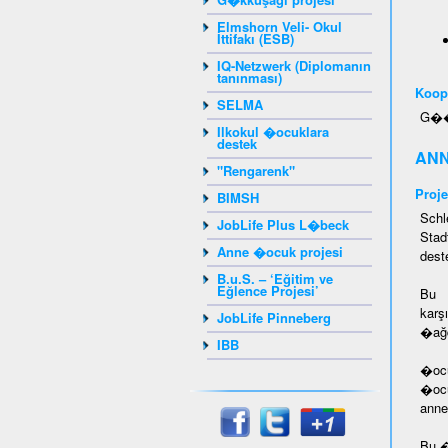
Elmshorn Veli- Okul
İttifakı (ESB)
IQ-Netzwerk (Diplomanın
tanınması)
Koope
SELMA
G��m
Ilkokul �ocuklara
destek
ANN
"Rengarenk"
Proje
BIMSH
Schl
JobLife Plus L�beck
Stad
Anne �ocuk projesi
dest
B.u.S. – ‘Eğitim ve
Eğlence Projesi’
Bu �
karş
JobLife Pinneberg
�ağd
IBB
�ocu
�ocu
anne
Bu �