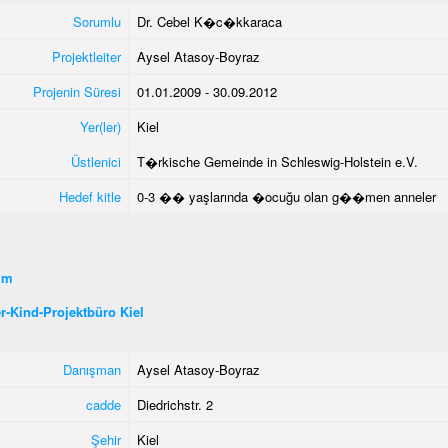
Sorumlu
Dr. Cebel K�c�kkaraca
Projektleiter
Aysel Atasoy-Boyraz
Projenin Süresi
01.01.2009 - 30.09.2012
Yer(ler)
Kiel
Üstlenici
T�rkische Gemeinde in Schleswig-Holstein e.V.
Hedef kitle
0-3 �� yaşlarında �ocuğu olan g��men anneler
şim
r-Kind-Projektbüro Kiel
Danışman
Aysel Atasoy-Boyraz
cadde
Diedrichstr. 2
Şehir
Kiel