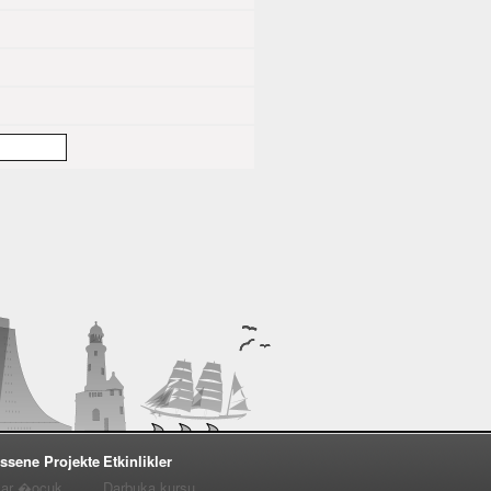
ssene Projekte
Etkinlikler
lar �ocuk
Darbuka kursu