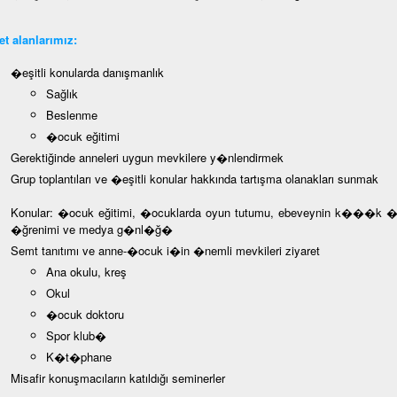
t alanlarımız:
�eşitli konularda danışmanlık
Sağlık
Beslenme
�ocuk eğitimi
Gerektiğinde anneleri uygun mevkilere y�nlendirmek
Grup toplantıları ve �eşitli konular hakkında tartışma olanakları sunmak
Konular: �ocuk eğitimi, �ocuklarda oyun tutumu, ebeveynin k���k �ocu
�ğrenimi ve medya g�nl�ğ�
Semt tanıtımı ve anne-�ocuk i�in �nemli mevkileri ziyaret
Ana okulu, kreş
Okul
�ocuk doktoru
Spor klub�
K�t�phane
Misafir konuşmacıların katıldığı seminerler