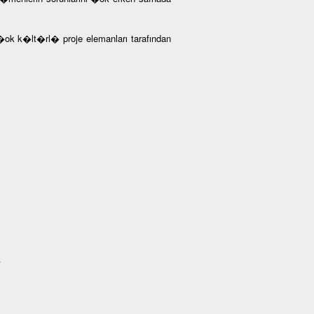
�ok k�lt�rl� proje elemanları tarafından
/