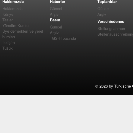
Hakkımızda
Haberler
Toplantılar
Hakkımızda
Güncel
Güncel
Künye
Arşiv
Arşiv
Tezler
Basın
Verschiedenes
Yönetim Kurulu
Güncel
Stellungnahmen
Üye dernerkleri ve yerel
Arşiv
Stellenausschreibun
büroları
TGS-H basında
İletişim
Tüzük
©
2026 by Türkische 