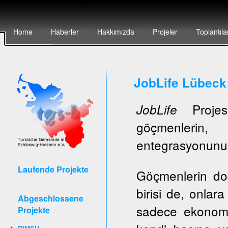
Home
Haberler
Hakkımızda
Projeler
Toplantıla
JobLife Lübeck
Projesi
JobLife
göçmenlerin, 
entegrasyonunun 
Laufende Projekte
Göçmenlerin do
birisi de, onlar
Abgeschlossene
sadece ekonomi
Projekte