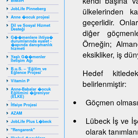
kendi başına va
BIMSH
JobLife Pinneberg
ülkelerinden k
Anne �ocuk projesi
geçerlidir. Onlar
Dil ve Sosyal Hizmet
Desteği
diĝer göçmenle
G��menlere ihtiya�
durumlarında eyalet -
Örneğin; Almanc
�apında danışmanlık
hizmeti
eksikliker, iş dün
Yaşlı G��menler
İletişim Ağı
B.u.S. – ‘Eğitim ve
Hedef kitledek
Eğlence Projesi’
Vitamin P
belirlenmiştir:
Anne-Babalar �ocuk
Eğitimini �ğreniyor
(ELKE)
Göçmen olması
İtfaiye Projesi
AZAM
Lübeck İş ve İş
JobLife Plus L�beck
olarak tanımlan
"Rengarenk"
Ilkokul �ocuklara