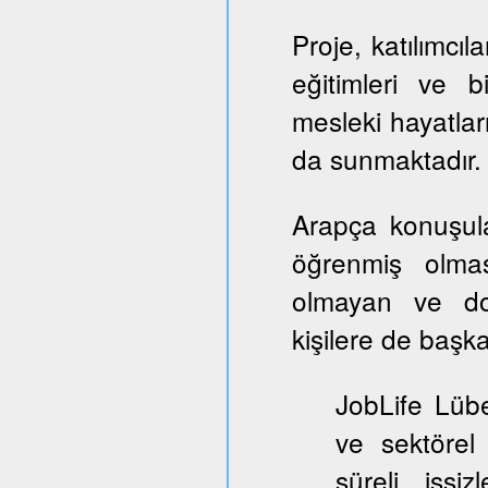
Proje, katılımcıl
eğitimleri ve b
mesleki hayatlar
da sunmaktadır.
Arapça konuşul
öğrenmiş olmas
olmayan ve dol
kişilere de başka
JobLife Lübe
ve sektörel
süreli işşi