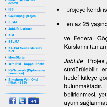
destek
projeye kendi is
IBB
G�kkuşağı projesi
en az 25 yaşınd
ELMA
JobLife L�beck
AIM
ve Federal Gö
SELMA
Kurslarını tama
KAUSA Servis Merkezi
Kiel
MomStarter
Projesi,
JobLife
�ift Etki - Doppel Effekt
sürdürülebilir 
IQ-Netzwerk (Diplomanın
tanınması)
hedef kitleye gör
Elmshorn Veli- Okul
İttifakı (ESB)
bulunmaktadır. E
belirlenmesi, ye
uyum sağlanması