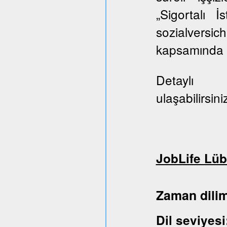
„Sigortalı 
sozialversi
kapsamında E
Deta
ulaşabilirsini
JobLife Lüb
Zaman dil
Dil sev