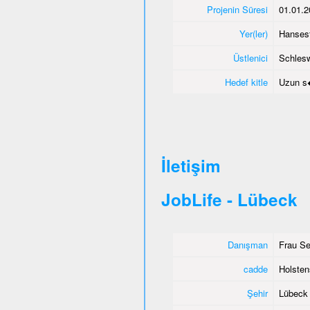
Projenin Süresi
01.01.2
Yer(ler)
Hanses
Üstlenici
Schlesw
Hedef kitle
Uzun s�
İletişim
JobLife - Lübeck
Danışman
Frau Se
cadde
Holsten
Şehir
Lübeck