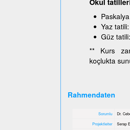
Okul tatiller
Paskaly
Yaz ta
Güz ta
** Kurs zam
koçlukta sun
Rahmendaten
Sorumlu
Dr. Ce
Projektleiter
Serap E