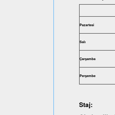
Pazartesi
Salı
Çarşamba
Perşembe
Staj: 1