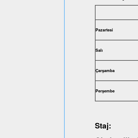
Pazartesi
Salı
Çarşamba
Perşembe
Staj: 1