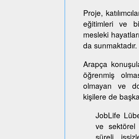
Proje, katılımcıl
eğitimleri ve b
mesleki hayatlar
da sunmaktadır.
Arapça konuşul
öğrenmiş olmas
olmayan ve dol
kişilere de başka
JobLife Lübe
ve sektörel
süreli işşi