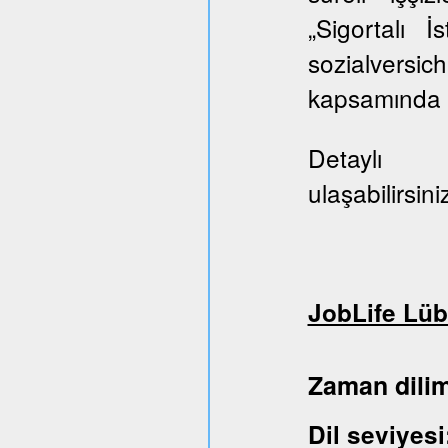
„Sigortalı 
sozialversi
kapsamında E
Deta
ulaşabilirsini
JobLife Lüb
Zaman dil
Dil sev