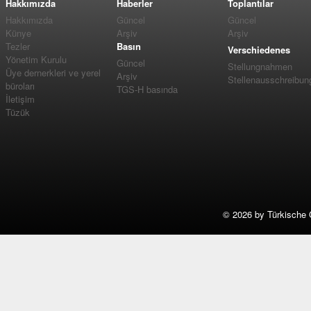
Hakkımızda
Haberler
Toplantılar
Hakkımızda
Güncel
Güncel
Künye
Arşiv
Arşiv
Tezler
Basın
Verschiedenes
Yönetim Kurulu
Güncel
Stellungnahmen
Üye dernerkleri ve yerel
Arşiv
Stellenausschreibun
büroları
TGS-H basında
İletişim
Tüzük
©
2026 by Türkische 