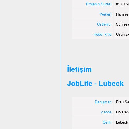
Projenin Süresi
01.01.2
Yer(ler)
Hanses
Üstlenici
Schlesw
Hedef kitle
Uzun s�
İletişim
JobLife - Lübeck
Danışman
Frau Se
cadde
Holsten
Şehir
Lübeck