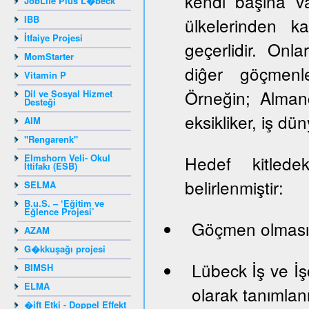
kendi başına va
JobLife Plus L�beck
IBB
ülkelerinden k
İtfaiye Projesi
geçerlidir. Onlar
MomStarter
diĝer göçmenle
Vitamin P
Örneğin; Almanc
Dil ve Sosyal Hizmet
Desteği
eksikliker, iş dün
AIM
"Rengarenk"
Elmshorn Veli- Okul
Hedef kitledek
İttifakı (ESB)
belirlenmiştir:
SELMA
B.u.S. – ‘Eğitim ve
Eğlence Projesi’
Göçmen olması
AZAM
G�kkuşağı projesi
Lübeck İş ve İş
BIMSH
ELMA
olarak tanımlan
�ift Etki - Doppel Effekt