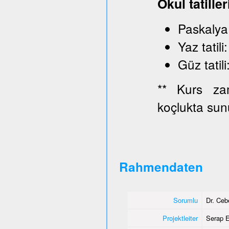
Okul tatiller
Paskaly
Yaz ta
Güz ta
** Kurs zam
koçlukta sun
Rahmendaten
Sorumlu
Dr. Ce
Projektleiter
Serap E