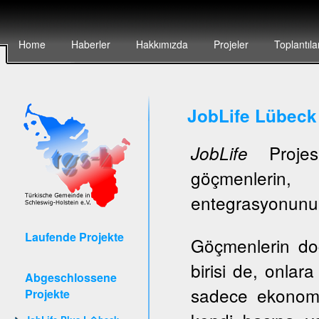
Home
Haberler
Hakkımızda
Projeler
Toplantıla
JobLife Lübeck
Projesi
JobLife
göçmenlerin, 
entegrasyonunun 
Laufende Projekte
Göçmenlerin do
birisi de, onlar
Abgeschlossene
sadece ekonomi
Projekte