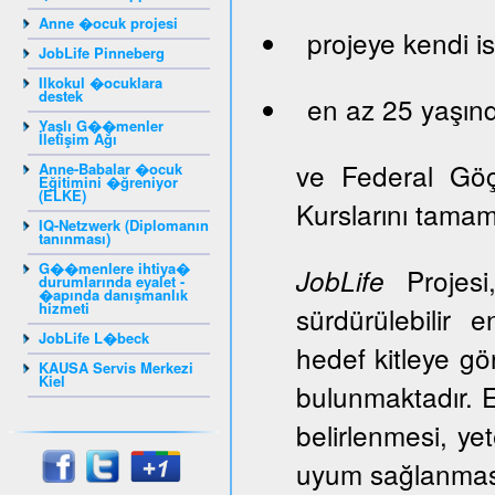
Anne �ocuk projesi
projeye kendi is
JobLife Pinneberg
Ilkokul �ocuklara
destek
en az 25 yaşınd
Yaşlı G��menler
İletişim Ağı
ve Federal Gö
Anne-Babalar �ocuk
Eğitimini �ğreniyor
(ELKE)
Kurslarını tama
IQ-Netzwerk (Diplomanın
tanınması)
G��menlere ihtiya�
Projesi,
JobLife
durumlarında eyalet -
�apında danışmanlık
hizmeti
sürdürülebilir 
JobLife L�beck
hedef kitleye gör
KAUSA Servis Merkezi
Kiel
bulunmaktadır. E
belirlenmesi, ye
uyum sağlanması