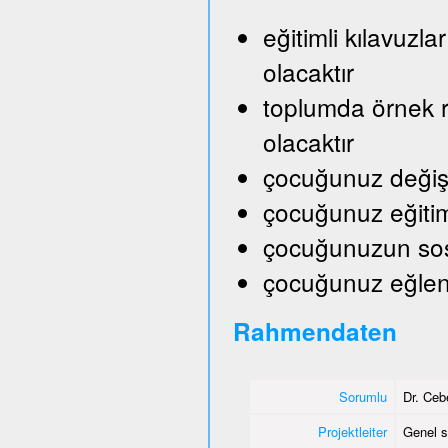
eğitimli kılavuzl
olacaktır
toplumda örnek ro
olacaktır
çocuğunuz değişik
çocuğunuz eğitim
çocuğunuzun sosy
çocuğunuz eğlene
Rahmendaten
Sorumlu
Dr. Ceb
Projektleiter
Genel s