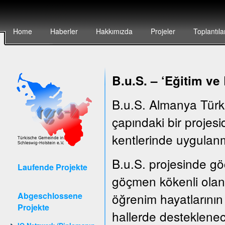
Home
Haberler
Hakkımızda
Projeler
Toplantıla
B.u.S. – ‘E
ğitim ve
B.u.S. Almanya Türk
çapındaki bir projesid
kentlerinde uygulanm
B.u.S. projesinde göç
Laufende Projekte
göçmen kökenli olan 
Abgeschlossene
öğrenim hayatlarının 
Projekte
hallerde desteklenec