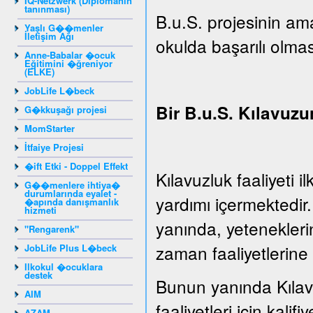
IQ-Netzwerk (Diplomanın
tanınması)
B.u.S. projesinin ama
Yaşlı G��menler
İletişim Ağı
okulda başarılı olmas
Anne-Babalar �ocuk
Eğitimini �ğreniyor
(ELKE)
JobLife L�beck
Bir B.u.S. Kılavuzu
G�kkuşağı projesi
MomStarter
İtfaiye Projesi
�ift Etki - Doppel Effekt
Kılavuzluk faaliyeti 
G��menlere ihtiya�
durumlarında eyalet -
yardımı içermektedir
�apında danışmanlık
hizmeti
yanında, yeteneklerin
"Rengarenk"
zaman faaliyetlerine 
JobLife Plus L�beck
Ilkokul �ocuklara
destek
Bunun yanında Kılavu
AIM
faaliyetleri için kalifiy
AZAM