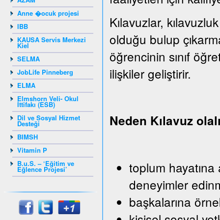
Anne �ocuk projesi
Kılavuzlar, kılavuzluk
IBB
olduğu bulup çıkarm
KAUSA Servis Merkezi
Kiel
öğrencinin sınıf öğr
SELMA
ilişkiler geliştirir.
JobLife Pinneberg
ELMA
Elmshorn Veli- Okul
İttifakı (ESB)
Neden Kılavuz ola
Dil ve Sosyal Hizmet
Desteği
BIMSH
Vitamin P
B.u.S. – ‘Eğitim ve
toplum hayatına a
Eğlence Projesi’
deneyimler edin
başkalarına örn
kişisel sosyal yet