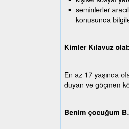
seminlerler aracı
konusunda bilgi
Kimler Kılavuz olab
En az 17 yaşında ola
duyan ve göçmen köken
Benim çocuğum B.u.