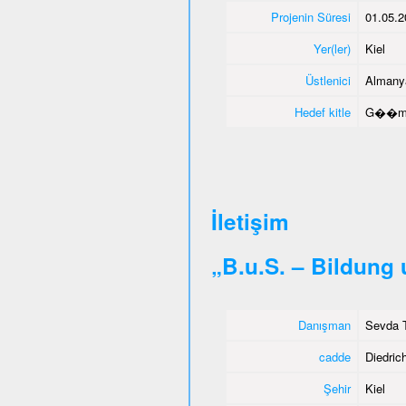
Projenin Süresi
01.05.2
Yer(ler)
Kiel
Üstlenici
Almany
Hedef kitle
G��men
İletişim
„B.u.S. – Bildung
Danışman
Sevda T
cadde
Diedrich
Şehir
Kiel