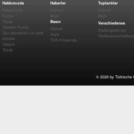
Hakkımızda
Haberler
Toplantılar
Hakkımızda
Güncel
Güncel
Künye
Arşiv
Arşiv
Tezler
Basın
Verschiedenes
Yönetim Kurulu
Güncel
Stellungnahmen
Üye dernerkleri ve yerel
Arşiv
Stellenausschreibun
büroları
TGS-H basında
İletişim
Tüzük
©
2026 by Türkische 