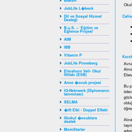
BIMSH
Okul
JobLife L�beck
Dil ve Sosyal Hizmet
Calis
Desteği
B.u.S. – ‘Eğitim ve
Eğlence Projesi’
AIM
IBB
Vitamin P
Kurz
JobLife Pinneberg
Avru
Alma
Elmshorn Veli- Okul
İttifakı (ESB)
Ebeve
Anne �ocuk projesi
Bu p
IQ-Netzwerk (Diplomanın
ödevi
tanınması)
gözl
SELMA
oldu
öğren
�ift Etki - Doppel Effekt
Ilkokul �ocuklara
Alın
destek
taşı
MomStarter
adım