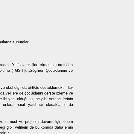
onularda sunumlar
ele Yılı“ olarak ilan etmesinin ardından
oplumu (TGS-H), „Göçmen Çocuklarının ve
ve okul dışında birlikte desteklemektir. Ev
da velilere de çocuklarını derste izleme ve
 ihtiyacı olduğunu, ne gibi yeteneklerinin
en onlara nasıl yardımcı olacaklarını da
tive etmesi ve projenin devamı için önem
ceği gibi, velilerin de bu konuda daha emin
aktır.