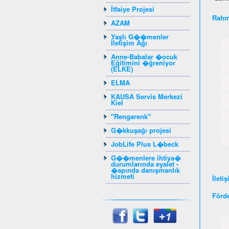
İtfaiye Projesi
Rahm
AZAM
Yaşlı G��menler
İletişim Ağı
Anne-Babalar �ocuk
Eğitimini �ğreniyor
(ELKE)
ELMA
KAUSA Servis Merkezi
Kiel
"Rengarenk"
G�kkuşağı projesi
JobLife Plus L�beck
G��menlere ihtiya�
durumlarında eyalet -
�apında danışmanlık
hizmeti
İleti
Förd