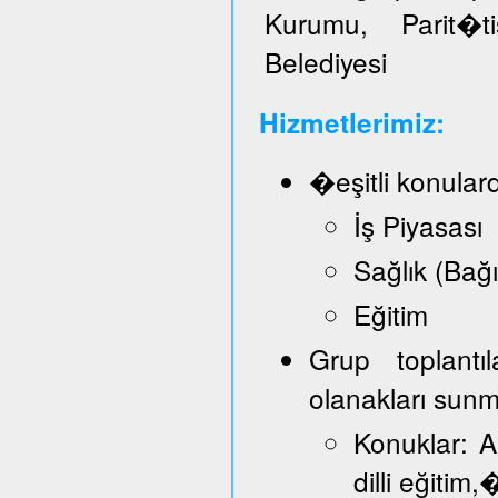
Kurumu, Parit�t
Belediyesi
Hizmetlerimiz:
�eşitli konular
İş Piyasası
Sağlık (Bağ
Eğitim
Grup toplantı
olanakları sun
Konuklar: A
dilli eğitim