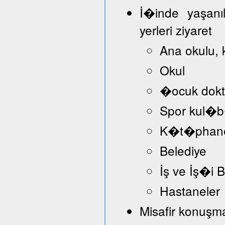
İ�inde yaşanı
yerleri ziyaret
Ana okulu, 
Okul
�ocuk dokt
Spor kul�
K�t�phan
Belediye
İş ve İş�i
Hastaneler
Misafir konuşmac