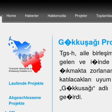
Home
Haberler
Hakkımızda
Projeler
Toplantıla
G�kkuşağı Pro
Tgs-h, aile birleş
gelen ve i�inde 
�ıkmakta zorlanan
katılacakları uyu
Laufende Projekte
„G�kkusağı“ adlı 
ge�irdi.
Abgeschlossene
Projekte