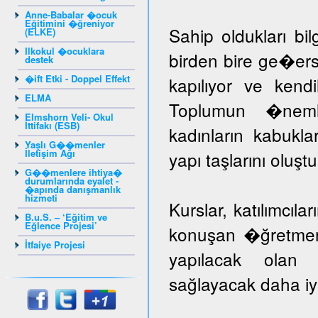
Anne-Babalar �ocuk
Eğitimini �ğreniyor
Sahip oldukları bil
(ELKE)
Ilkokul �ocuklara
birden bire ge�er
destek
�ift Etki - Doppel Effekt
kapılıyor ve kendil
ELMA
Toplumun �nem
Elmshorn Veli- Okul
İttifakı (ESB)
kadınların kabuk
Yaşlı G��menler
İletişim Ağı
yapı taşlarını oluş
G��menlere ihtiya�
durumlarında eyalet -
�apında danışmanlık
hizmeti
Kurslar, katılımcıla
B.u.S. – ‘Eğitim ve
Eğlence Projesi’
konuşan �ğretmenle
İtfaiye Projesi
yapılacak olan k
sağlayacak daha iyi 