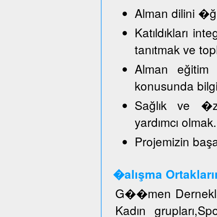
Alman dilini �
Katıldıkları in
tanıtmak ve top
Alman eğitim 
konusunda bilg
Sağlık ve �ze
yardımcı olmak.
Projemizin başar
�alışma Ortakları
G��men Dernekler
Kadın grupları,S