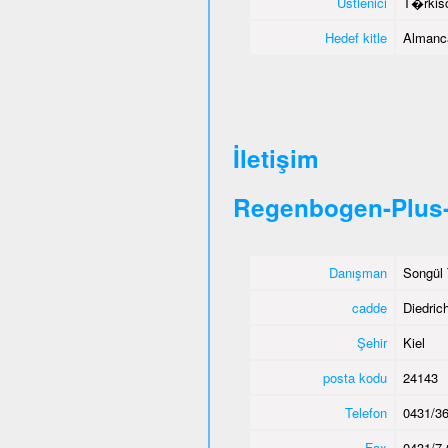
Üstlenici
T�rkisc
Hedef kitle
Almanca
İletişim
Regenbogen-Plus-
Danışman
Songül 
cadde
Diedric
Şehir
Kiel
posta kodu
24143
Telefon
0431/36
Fax
0431/7 