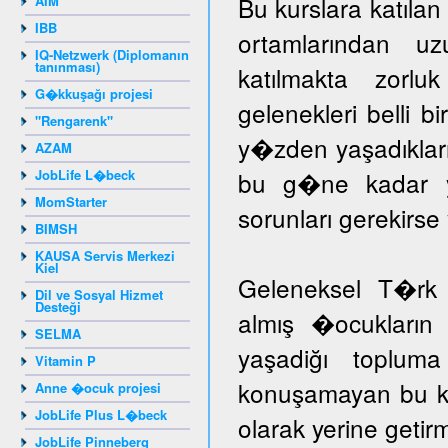
Bu kurslara katıla
AIM
IBB
ortamlarından u
IQ-Netzwerk (Diplomanın
tanınması)
katılmakta zorlu
G�kkuşağı projesi
gelenekleri belli b
"Rengarenk"
y�zden yaşadıklar
AZAM
JobLife L�beck
bu g�ne kadar yar
MomStarter
sorunları gerekir
BIMSH
KAUSA Servis Merkezi
Kiel
Geleneksel T�rk 
Dil ve Sosyal Hizmet
Desteği
almış �ocukların 
SELMA
yaşadiğı toplum
Vitamin P
konuşamayan bu ka
Anne �ocuk projesi
JobLife Plus L�beck
olarak yerine getir
JobLife Pinneberg