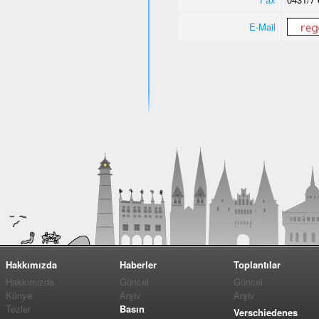
E-Mail
Hakkımızda
Haberler
Toplantılar
Hakkımızda
Güncel
Güncel
Künye
Arşiv
Arşiv
Tezler
Basın
Verschiedenes