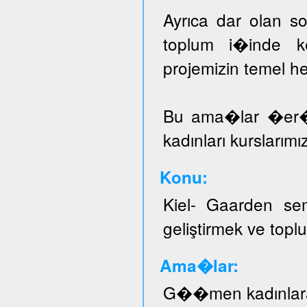
Ayrıca dar olan sos
toplum i�inde ke
projemizin temel he
Bu ama�lar �er
kadınları kurslarımı
Konu:
Kiel- Gaarden se
geliştirmek ve topl
Ama�lar:
G��men kadınlar