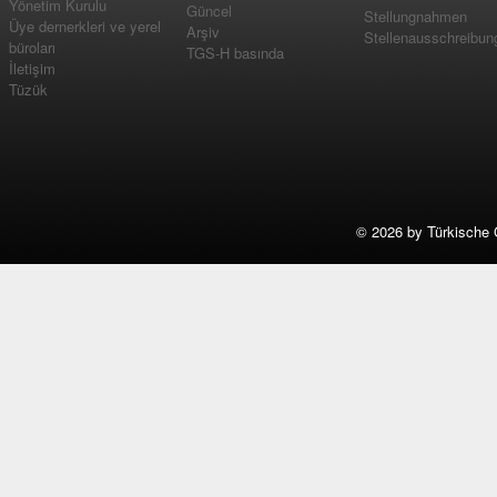
Yönetim Kurulu
Güncel
Stellungnahmen
Üye dernerkleri ve yerel
Arşiv
Stellenausschreibun
büroları
TGS-H basında
İletişim
Tüzük
©
2026 by Türkische 