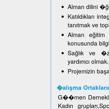
Alman dilini �
Katıldıkları in
tanıtmak ve top
Alman eğitim 
konusunda bilg
Sağlık ve �ze
yardımcı olmak.
Projemizin başar
�alışma Ortakları
G��men Dernekler
Kadın grupları,S