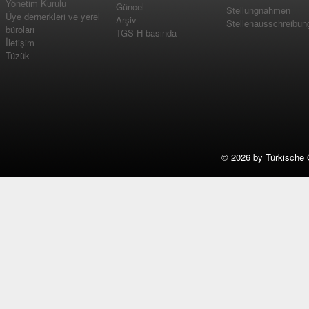
Yönetim Kurulu
Güncel
Stellungnahmen
Üye dernerkleri ve yerel
Arşiv
Stellenausschreibun
büroları
TGS-H basında
İletişim
Tüzük
©
2026 by Türkische 