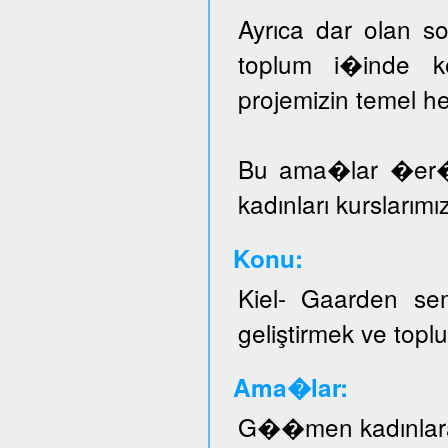
Ayrıca dar olan sos
toplum i�inde ke
projemizin temel he
Bu ama�lar �er
kadınları kurslarımı
Konu:
Kiel- Gaarden se
geliştirmek ve topl
Ama�lar:
G��men kadınlar