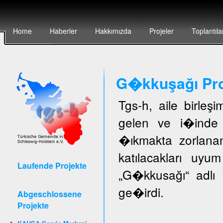
Home
Haberler
Hakkımızda
Projeler
Toplantıla
G�kkuşağı Pro
Tgs-h, aile birleş
gelen ve i�inde 
�ıkmakta zorlanan
katılacakları uyu
Laufende Projekte
„G�kkusağı“ adlı 
ge�irdi.
Abgeschlossene
Projekte