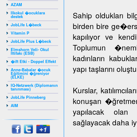
AZAM
Ilkokul �ocuklara
Sahip oldukları bil
destek
birden bire ge�er
JobLife L�beck
Vitamin P
kapılıyor ve kendil
JobLife Plus L�beck
Toplumun �nem
Elmshorn Veli- Okul
İttifakı (ESB)
kadınların kabuk
�ift Etki - Doppel Effekt
yapı taşlarını oluş
Anne-Babalar �ocuk
Eğitimini �ğreniyor
(ELKE)
IQ-Netzwerk (Diplomanın
Kurslar, katılımcıla
tanınması)
JobLife Pinneberg
konuşan �ğretmenle
AIM
yapılacak olan k
sağlayacak daha iyi 