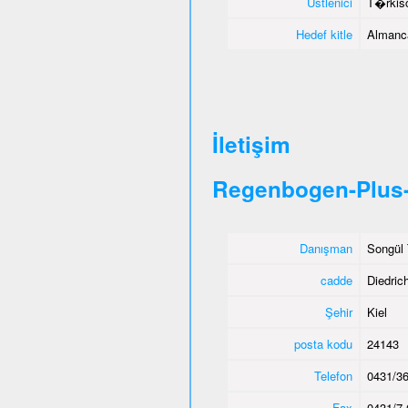
Üstlenici
T�rkisc
Hedef kitle
Almanca
İletişim
Regenbogen-Plus-
Danışman
Songül 
cadde
Diedric
Şehir
Kiel
posta kodu
24143
Telefon
0431/36
Fax
0431/7 