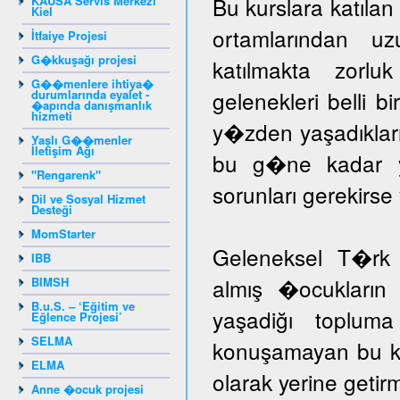
Bu kurslara katıla
KAUSA Servis Merkezi
Kiel
ortamlarından u
İtfaiye Projesi
G�kkuşağı projesi
katılmakta zorlu
G��menlere ihtiya�
gelenekleri belli b
durumlarında eyalet -
�apında danışmanlık
hizmeti
y�zden yaşadıklar
Yaşlı G��menler
İletişim Ağı
bu g�ne kadar yar
"Rengarenk"
sorunları gerekir
Dil ve Sosyal Hizmet
Desteği
MomStarter
Geleneksel T�rk 
IBB
almış �ocukların 
BIMSH
B.u.S. – ‘Eğitim ve
yaşadiğı toplum
Eğlence Projesi’
SELMA
konuşamayan bu ka
ELMA
olarak yerine getir
Anne �ocuk projesi