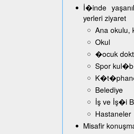
İ�inde yaşanı
yerleri ziyaret
Ana okulu, 
Okul
�ocuk dokt
Spor kul�
K�t�phan
Belediye
İş ve İş�i
Hastaneler
Misafir konuşmac