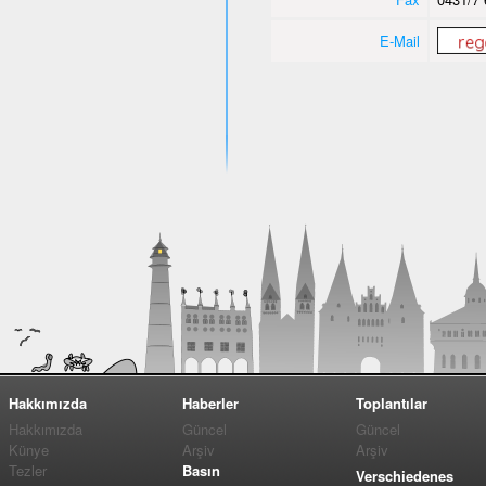
E-Mail
Hakkımızda
Haberler
Toplantılar
Hakkımızda
Güncel
Güncel
Künye
Arşiv
Arşiv
Tezler
Basın
Verschiedenes