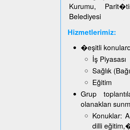
Kurumu, Parit�t
Belediyesi
Hizmetlerimiz:
�eşitli konular
İş Piyasası
Sağlık (Bağ
Eğitim
Grup toplantı
olanakları sun
Konuklar: A
dilli eğitim