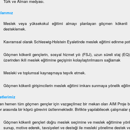
Türk ve Alman medyası.
ç
lar
ım
ı
z
Meslek veya yüksekokul eğitimi almayı planlayan göçmen kökenli gen
desteklemek.
Kavramsal olarak Schleswig-Holstein Eyaletinde meslek eğitimi edinme pota
Göçmen kökenli gençlerin, sosyal hizmet yılı (FSJ), uzun süreli staj (EQ)
üzerinden ikili meslek eğitimine geçişinin kolaylaştırılmasını sağlamak
Mesleki ve toplumsal kaynaşmaya teşvik etmek.
Göçmen kökenli girişimcilerin meslek eğitimi imkanı sunmaya yönelik eğiliml
tlerimiz
n hemen tüm göçmen gençler için vazgeçilmez bir mekan olan AIM Proje bür
er arasında bir köprü görevini üstlenmektedir. Birlikte yapılabilecek çalışmalar
Göçmen kökenli gençleri doğru meslek seçimine ve meslek eğitimine yön
sunup, motive ederek, tavsiyeleri ve desteği ile mesleki yönelime destek 