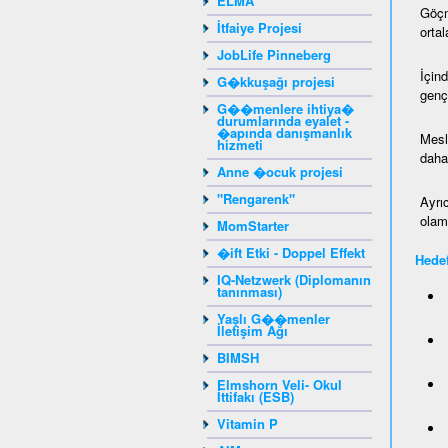
ELMA
Göçm
İtfaiye Projesi
ortal
JobLife Pinneberg
İçin
G�kkuşağı projesi
genç
G��menlere ihtiya�
durumlarında eyalet -
�apında danışmanlık
Mesl
hizmeti
daha 
Anne �ocuk projesi
"Rengarenk"
Ayrı
olam
MomStarter
�ift Etki - Doppel Effekt
Hedef
IQ-Netzwerk (Diplomanın
tanınması)
Yaşlı G��menler
İletişim Ağı
BIMSH
Elmshorn Veli- Okul
İttifakı (ESB)
Vitamin P