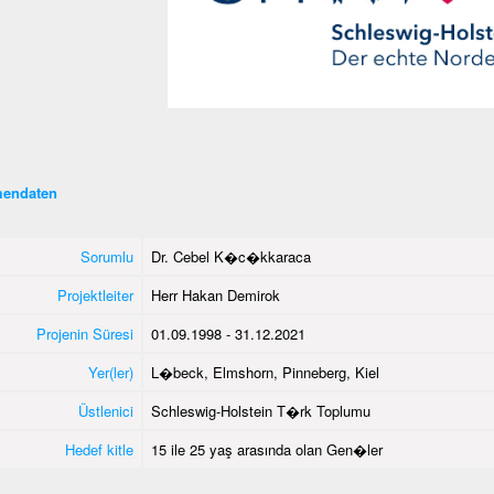
endaten
Sorumlu
Dr. Cebel K�c�kkaraca
Projektleiter
Herr Hakan Demirok
Projenin Süresi
01.09.1998 - 31.12.2021
Yer(ler)
L�beck, Elmshorn, Pinneberg, Kiel
Üstlenici
Schleswig-Holstein T�rk Toplumu
Hedef kitle
15 ile 25 yaş arasında olan Gen�ler