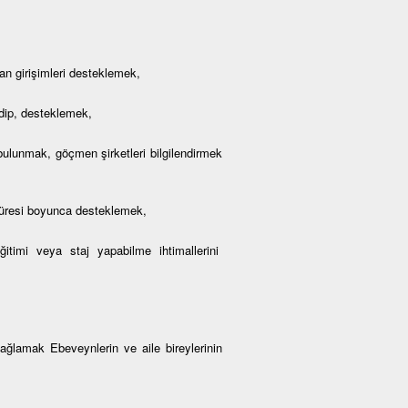
an girişimleri desteklemek,
edip, desteklemek,
e bulunmak, göçmen şirketleri bilgilendirmek
 süresi boyunca desteklemek,
 eğitimi veya staj yapabilme ihtimallerini
sağlamak Ebeveynlerin ve aile bireylerinin