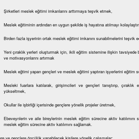
Şirketleri meslek eğitimi imkanlarını arttırmaya teşvik etmek,
Meslek eğitiminin ardından en uygun şekilde iş hayatına atılmayı kolaylaştır
Birden fazla işyerinin ortak meslek eğitimi imkanını sunabilmelerini teşvik 
Yeni çıraklık yerleri oluşturmak için, ikili eğitim sistemine ilişkin tavsiyed
ve motivasyonlarını artırmak
Meslek eğtimi yapan gençleri ve meslek eğitimi yaptıran işyerlerini eğitim
Mesleki fuarlara katılarak, girişimcileri ve gençleri tanıştırıp, çıraklık
yükseltmek,
Okullar ile işbirliği içerisinde gençlere yönelik projeler üretmek,
Ebeveynlerin ve aile bireylerinin meslek eğitim sürecine aktiv katılımını 
meslek eğitim sürecine aktiv katılımını sağlamak.
ere ve gençlere öncülük yapabilecek kişilere yönelik çalışmalar: