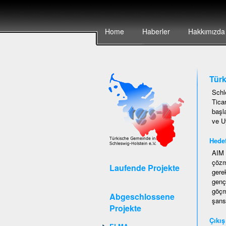
Home
Haberler
Hakkımızda
Türk
Schl
Tica
başl
ve U
Hedef
AIM 
çözm
Laufende Projekte
gere
genç
göçm
Abgeschlossene
şans
Projekte
Ç
ıkı