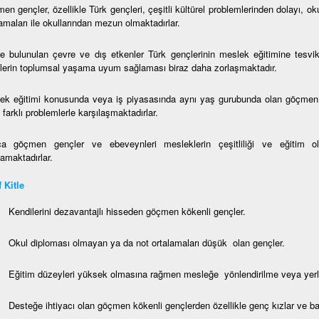
en gençler, özellikle Türk gençleri, çeşitli kültürel problemlerinden dolayı, o
amaları ile okullarından mezun olmaktadırlar.
de bulunulan çevre ve dış etkenler Türk gençlerinin meslek eğitimine tesvi
lerin toplumsal yaşama uyum sağlaması biraz daha zorlaşmaktadır.
ek eğitimi konusunda veya iş piyasasında aynı yaş gurubunda olan göçmen 
farklı problemlerle karşılaşmaktadırlar.
ca göçmen gençler ve ebeveynleri mesleklerin çeşitliliği ve eğitim ola
amaktadırlar.
 Kitle
Kendilerini dezavantajlı hisseden göçmen kökenli gençler.
Okul diploması olmayan ya da not ortalamaları düşük olan gençler.
Eğitim düzeyleri yüksek olmasına rağmen mesleğe yönlendirilme veya yerleş
Desteğe ihtiyacı olan göçmen kökenli gençlerden özellikle genç kızlar ve ba