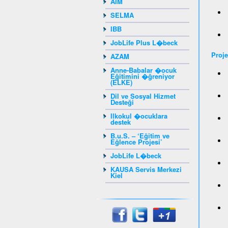
AIM
SELMA
IBB
JobLife Plus L�beck
Proje
AZAM
Anne-Babalar �ocuk
Eğitimini �ğreniyor
(ELKE)
Dil ve Sosyal Hizmet
Desteği
Ilkokul �ocuklara
destek
B.u.S. – ‘Eğitim ve
Eğlence Projesi’
JobLife L�beck
KAUSA Servis Merkezi
Kiel