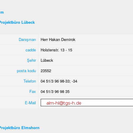
şim
Projektbüro Lübeck
Danışman
Herr Hakan Demirok
cadde
Holstenstr. 13 - 15
Şehir
Lübeck
posta kodu
23552
Telefon
04 51/3 96 98-33; -34
Fax
04 51/3 96 98 35
E-Mail
Projektbüro Elmshorn