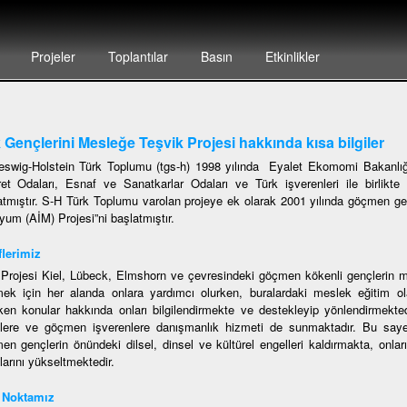
Projeler
Toplantılar
Basın
Etkinlikler
 Gençlerini Mesleğe Teşvik Projesi hakkında kısa bilgiler
eswig-Holstein Türk Toplumu (tgs-h) 1998 yılında Eyalet Ekomomi Bakanlığ
ret Odaları, Esnaf ve Sanatkarlar Odaları ve Türk işverenleri ile birlikte „
atmıştır. S-H Türk Toplumu varolan projeye ek olarak 2001 yılında göçmen gen
yum (AİM) Projesi”ni başlatmıştır.
lerimiz
Projesi Kiel, Lübeck, Elmshorn ve çevresindeki göçmen kökenli gençlerin mes
ek için her alanda onlara yardımcı olurken, buralardaki meslek eğitim ol
ken konular hakkında onları bilgilendirmekte ve destekleyip yönlendirmekte
lere ve göçmen işverenlere danışmanlık hizmeti de sunmaktadır. Bu saye
en gençlerin önündeki dilsel, dinsel ve kültürel engelleri kaldırmakta, onl
larını yükseltmektedir.
ş Noktamız