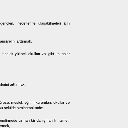
çleri, hedeflerine ulaşabilmeleri için
nsiyelini arttırmak.
 meslek yüksek okulları vb. gibi imkanlar
erini arttırmak.
osu, meslek eğitim kurumları, okullar ve
 şu şekilde sıralanmaktadır:
lendirmede uzman bir danışmanlık hizmeti
vermek,