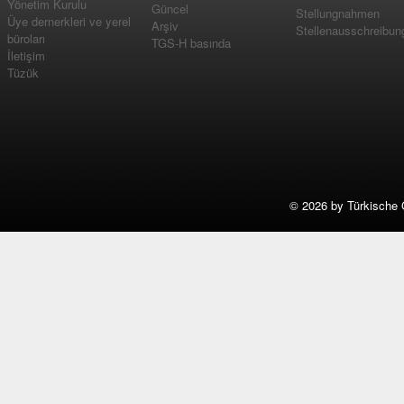
Yönetim Kurulu
Güncel
Stellungnahmen
Üye dernerkleri ve yerel
Arşiv
Stellenausschreibun
büroları
TGS-H basında
İletişim
Tüzük
©
2026 by Türkische 