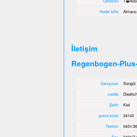
Üstlenici
T�rkisc
Hedef kitle
Almanca
İletişim
Regenbogen-Plus-
Danışman
Songül 
cadde
Diedric
Şehir
Kiel
posta kodu
24143
Telefon
0431/36
Fax
0431/7 