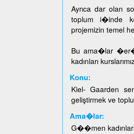
Ayrıca dar olan sos
toplum i�inde ke
projemizin temel he
Bu ama�lar �er
kadınları kurslarımı
Konu:
Kiel- Gaarden se
geliştirmek ve topl
Ama�lar:
G��men kadınlar