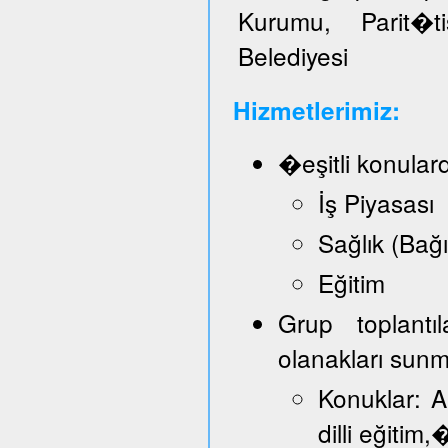
Kurumu, Parit�t
Belediyesi
Hizmetlerimiz:
�eşitli konular
İş Piyasası
Sağlık (Bağ
Eğitim
Grup toplantı
olanakları sun
Konuklar: A
dilli eğitim