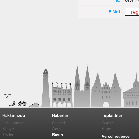
E-Mail
Hakkımızda
Haberler
Toplantılar
Hakkımızda
Güncel
Güncel
Künye
Arşiv
Arşiv
Tezler
Basın
Verschiedenes