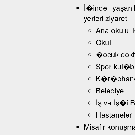
İ�inde yaşanı
yerleri ziyaret
Ana okulu, 
Okul
�ocuk dokt
Spor kul�
K�t�phan
Belediye
İş ve İş�i
Hastaneler
Misafir konuşmac