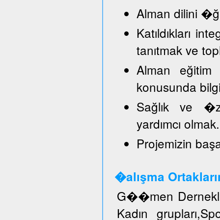
Alman dilini �
Katıldıkları in
tanıtmak ve top
Alman eğitim 
konusunda bilg
Sağlık ve �ze
yardımcı olmak.
Projemizin başar
�alışma Ortakları
G��men Dernekler
Kadın grupları,S