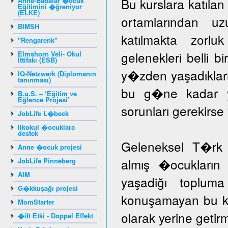
Bu kurslara katıla
Anne-Babalar �ocuk
Eğitimini �ğreniyor
(ELKE)
ortamlarından u
BIMSH
katılmakta zorlu
"Rengarenk"
gelenekleri belli b
Elmshorn Veli- Okul
İttifakı (ESB)
y�zden yaşadıklar
IQ-Netzwerk (Diplomanın
tanınması)
bu g�ne kadar yar
B.u.S. – ‘Eğitim ve
Eğlence Projesi’
sorunları gerekir
JobLife L�beck
Ilkokul �ocuklara
destek
Geleneksel T�rk 
Anne �ocuk projesi
almış �ocukların 
JobLife Pinneberg
AIM
yaşadiğı toplum
G�kkuşağı projesi
konuşamayan bu ka
MomStarter
olarak yerine getir
�ift Etki - Doppel Effekt