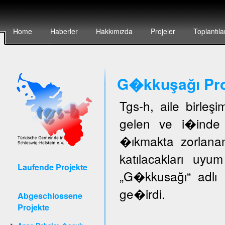
Home
Haberler
Hakkımızda
Projeler
Toplantıla
G�kkuşağı Pro
Tgs-h, aile birleş
gelen ve i�inde 
�ıkmakta zorlanan
katılacakları uyu
Laufende Projekte
„G�kkusağı“ adlı 
ge�irdi.
Abgeschlossene
Projekte