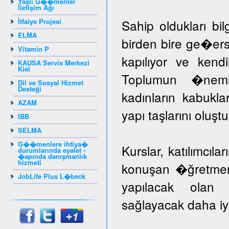
Yaşlı G��menler
İletişim Ağı
İtfaiye Projesi
Sahip oldukları bil
ELMA
birden bire ge�er
Vitamin P
kapılıyor ve kendil
KAUSA Servis Merkezi
Kiel
Toplumun �nem
Dil ve Sosyal Hizmet
Desteği
kadınların kabuk
AZAM
yapı taşlarını oluş
IBB
SELMA
G��menlere ihtiya�
Kurslar, katılımcıla
durumlarında eyalet -
�apında danışmanlık
hizmeti
konuşan �ğretmenle
JobLife Plus L�beck
yapılacak olan k
sağlayacak daha iyi 