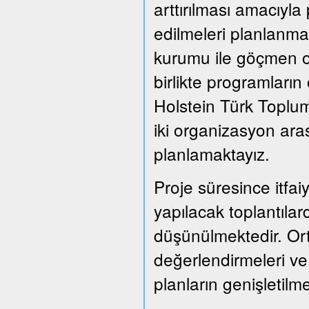
arttırılması amacıyla
edilmeleri planlanmak
kurumu ile göçmen or
birlikte programları
Holstein Türk Toplum
iki organizasyon ara
planlamaktayız.
Proje süresince itfai
yapılacak toplantılard
düşünülmektedir. Or
değerlendirmeleri ve
planların genişletil