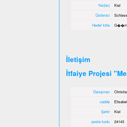
Yer(ler)
Kiel
Üstlenici
Schlesw
Hedef kitle
G��menl
İletişim
İtfaiye Projesi "M
Danışman
Christi
cadde
Elisabet
Şehir
Kiel
posta kodu
24143