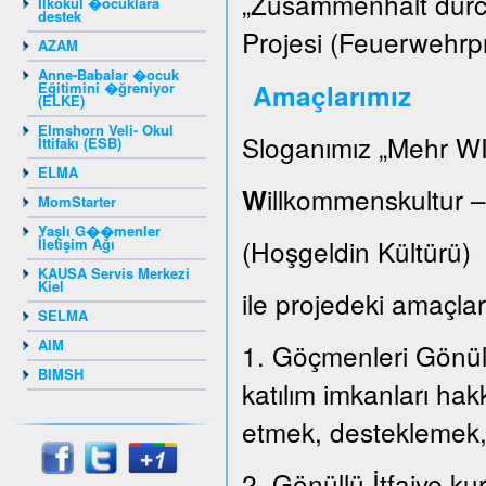
„Zusammenhalt durch
Ilkokul �ocuklara
destek
Projesi (Feuerwehrpr
AZAM
Anne-Babalar �ocuk
Eğitimini �ğreniyor
Amaçlarımız
(ELKE)
Elmshorn Veli- Okul
Sloganımız „Mehr WI
İttifakı (ESB)
ELMA
illkommenskultur 
W
MomStarter
Yaşlı G��menler
(Hoşgeldin Kültür
İletişim Ağı
KAUSA Servis Merkezi
Kiel
ile projedeki amaçları
SELMA
AIM
1. Göçmenleri Gönüllü
BIMSH
katılım imkanları hak
etmek, desteklemek
2. Gönüllü İtfaiye k