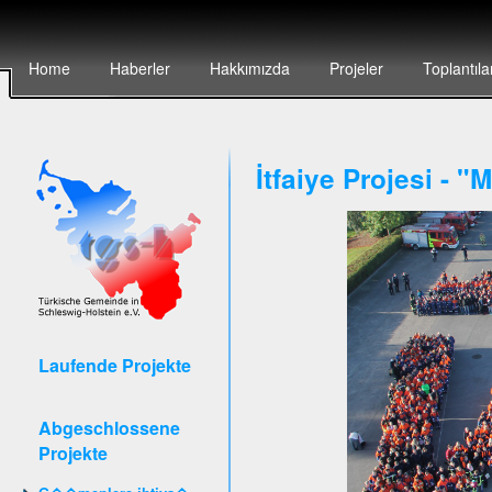
Home
Haberler
Hakkımızda
Projeler
Toplantıla
İtfaiye Projesi - 
Laufende Projekte
Abgeschlossene
Projekte