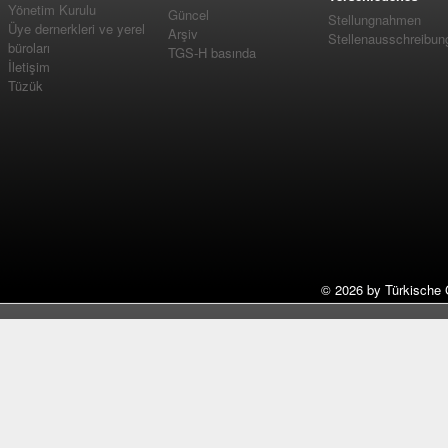
Yönetim Kurulu
Güncel
Stellungnahmen
Üye dernerkleri ve yerel
Arşiv
Stellenausschreibun
büroları
TGS-H basında
İletişim
Tüzük
©
2026 by Türkische 