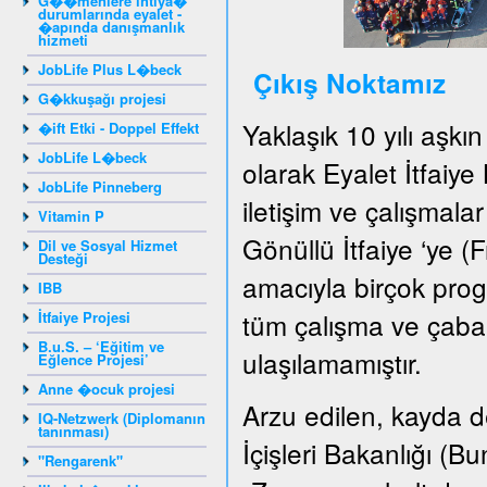
G��menlere ihtiya�
durumlarında eyalet -
�apında danışmanlık
hizmeti
JobLife Plus L�beck
Çıkış Noktamız
G�kkuşağı projesi
Yaklaşık 10 yılı aşkı
�ift Etki - Doppel Effekt
JobLife L�beck
olarak Eyalet İtfaiye
JobLife Pinneberg
iletişim ve çalışmala
Vitamin P
Gönüllü İtfaiye ‘ye (F
Dil ve Sosyal Hizmet
Desteği
amacıyla birçok pro
IBB
tüm çalışma ve çabal
İtfaiye Projesi
B.u.S. – ‘Eğitim ve
ulaşılamamıştır.
Eğlence Projesi’
Anne �ocuk projesi
Arzu edilen, kayda de
IQ-Netzwerk (Diplomanın
tanınması)
İçişleri Bakanlığı (
"Rengarenk"