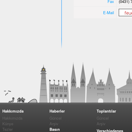
Fax
(0431) 
E-Mail
Hakkımızda
Haberler
Toplantılar
Hakkımızda
Güncel
Güncel
Künye
Arşiv
Arşiv
Tezler
Basın
Verschiedenes