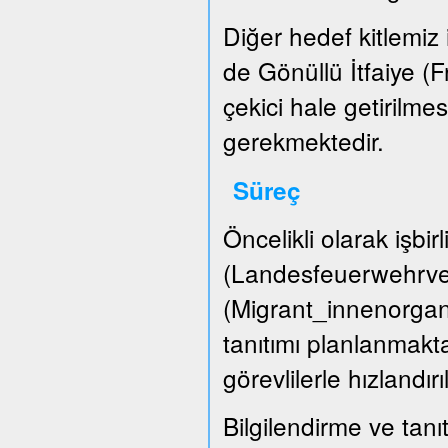
Diğer hedef kitlemiz i
de Gönüllü İtfaiye (
çekici hale getirilme
gerekmektedir.
Süreç
Öncelikli olarak işbir
(Landesfeuerwehrver
(Migrant_innenorgani
tanıtımı planlanmakta
görevlilerle hızlandırı
Bilgilendirme ve tanıt