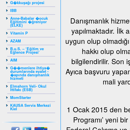
G�kkuşağı projesi
IBB
Anne-Babalar �ocuk
Danışmanlık hizmeti
Eğitimini �ğreniyor
(ELKE)
yapılmaktadır. İlk
Vitamin P
uygun olup olmadığı 
AZAM
B.u.S. – ‘Eğitim ve
hakkı olup olma
Eğlence Projesi’
bilgilendirilir. Son
AIM
G��menlere ihtiya�
Ayıca başvuru yapan 
durumlarında eyalet -
�apında danışmanlık
hizmeti
mali yar
Elmshorn Veli- Okul
İttifakı (ESB)
MomStarter
KAUSA Servis Merkezi
1 Ocak 2015 den beri
Kiel
Programı’ yeni bi
Federal Çalışma ve S