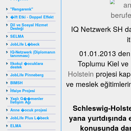
"Rengarenk"
�ift Etki - Doppel Effekt
Dil ve Sosyal Hizmet
IQ Netzwerk SH da
Desteği
SELMA
i
JobLife L�beck
01.01.2013 den,
IQ-Netzwerk (Diplomanın
tanınması)
Toplumu Kiel ve
Ilkokul �ocuklara
destek
Holstein
projesi kap
JobLife Pinneberg
ve meslek eğitimler
BIMSH
İtfaiye Projesi
Yaşlı G��menler
İletişim Ağı
Schleswig-Holste
Anne �ocuk projesi
yana yurtdışında 
JobLife Plus L�beck
ELMA
konusunda dan