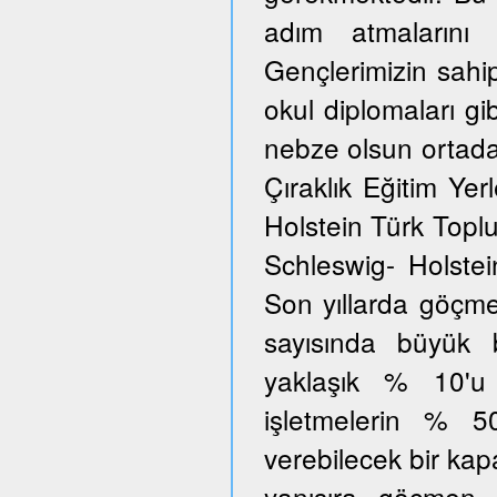
adım atmalarını 
Gençlerimizin sahi
okul diplomaları gib
nebze olsun ortada
Çıraklık Eğitim Yer
Holstein Türk Toplu
Schleswig- Holstei
Son yıllarda göçmen
sayısında büyük 
yaklaşık % 10'u
işletmelerin % 5
verebilecek bir kap
yanısıra göçmen 