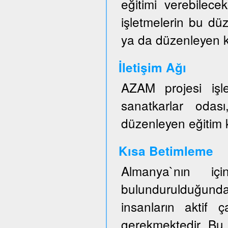
eğitimi verebilece
işletmelerin bu düz
ya da düzenleyen ku
İletişim Ağı
AZAM projesi işl
sanatkarlar odası
düzenleyen eğitim ku
Kısa Betimleme
Almanya`nın iç
bulundurulduğun
insanların aktif ç
gerekmektedir. Bu 