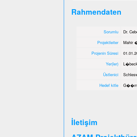
Rahmendaten
Sorumlu
Dr. Ce
Projektleiter
Mahir 
Projenin Süresi
01.01.2
Yer(ler)
L�beck
Üstlenici
Schlesw
Hedef kitle
G��men
İletişim