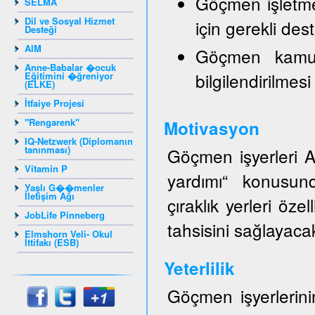
Göçmen işletmele
SELMA
Dil ve Sosyal Hizmet
için gerekli de
Desteği
AIM
Göçmen kamuo
Anne-Babalar �ocuk
bilgilendirilmesi
Eğitimini �ğreniyor
(ELKE)
İtfaiye Projesi
"Rengarenk"
Motivasyon
IQ-Netzwerk (Diplomanın
tanınması)
Göçmen işyerleri AZ
Vitamin P
yardımı“ konusund
Yaşlı G��menler
İletişim Ağı
çıraklık yerleri öze
JobLife Pinneberg
tahsisini sağlayacak
Elmshorn Veli- Okul
İttifakı (ESB)
Yeterlilik
Göçmen işyerlerinin 