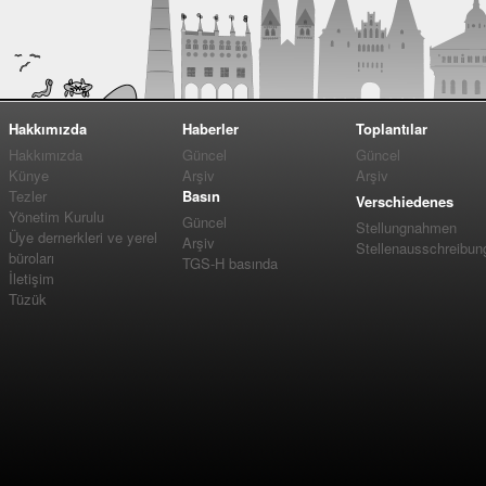
Hakkımızda
Haberler
Toplantılar
Hakkımızda
Güncel
Güncel
Künye
Arşiv
Arşiv
Tezler
Basın
Verschiedenes
Yönetim Kurulu
Güncel
Stellungnahmen
Üye dernerkleri ve yerel
Arşiv
Stellenausschreibun
büroları
TGS-H basında
İletişim
Tüzük