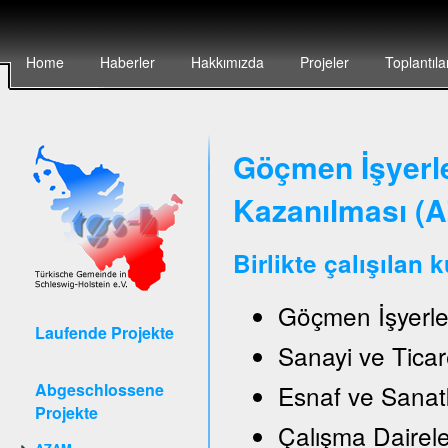
Home
Haberler
Hakkımızda
Projeler
Toplantıla
Göçmen İşyerler
Kazanılması (
Birlikte çalışılan 
Göçmen İşyerle
Laufende Projekte
Sanayi ve Ticar
Abgeschlossene
Esnaf ve Sanat
Projekte
Çalışma Daireler