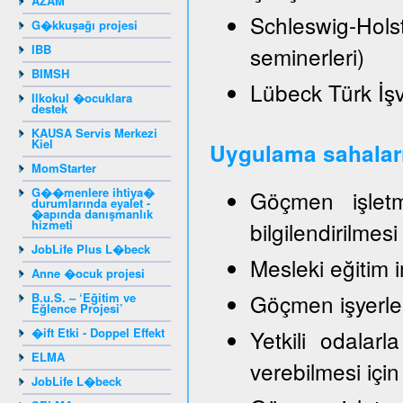
AZAM
Schleswig-Hol
G�kkuşağı projesi
IBB
seminerleri)
BIMSH
Lübeck Türk İşve
Ilkokul �ocuklara
destek
KAUSA Servis Merkezi
Kiel
Uygulama sahalar
MomStarter
G��menlere ihtiya�
Göçmen işletme
durumlarında eyalet -
�apında danışmanlık
hizmeti
bilgilendirilmes
JobLife Plus L�beck
Mesleki eğitim 
Anne �ocuk projesi
Göçmen işyerleri
B.u.S. – ‘Eğitim ve
Eğlence Projesi’
�ift Etki - Doppel Effekt
Yetkili odalarla
ELMA
verebilmesi için
JobLife L�beck