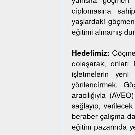
diplomasına sahi
yaşlardaki göçmen
eğitimi almamış du
Göçmen 
Hedefimiz:
dolaşarak, onları i
işletmelerin yeni
yönlendirmek. Göçm
aracılığıyla (AVEO)
sağlayıp, verilecek 
beraber çalışma dai
eğitim pazarında y