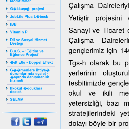
MomStarter
Çalışma Daireleriy
G�kkuşağı projesi
Yetiştir projesi
JobLife Plus L�beck
IBB
Sanayi ve Ticaret 
Vitamin P
Çalışma Daireler
Dil ve Sosyal Hizmet
Desteği
gençlerimiz için 14
B.u.S. – ‘Eğitim ve
Eğlence Projesi’
Tgs-h olarak bu p
�ift Etki - Doppel Effekt
G��menlere ihtiya�
yerlerinin oluştur
durumlarında eyalet -
�apında danışmanlık
hizmeti
tesbitimizde gençle
Ilkokul �ocuklara
okul ve ikili mes
destek
SELMA
yetersizliği, bazı
stratejilerindeki y
dolayı böyle bir pro