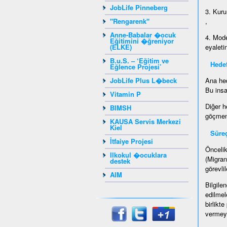
JobLife Pinneberg
3. Kuru
"Rengarenk"
,
Anne-Babalar �ocuk
4. Mode
Eğitimini �ğreniyor
(ELKE)
eyaleti
B.u.S. – ‘Eğitim ve
Hedef
Eğlence Projesi’
JobLife Plus L�beck
Ana hed
Bu insa
Vitamin P
Diğer h
BIMSH
göçmenl
KAUSA Servis Merkezi
Kiel
Süre
İtfaiye Projesi
Öncelik
Ilkokul �ocuklara
(Migran
destek
görevlil
AIM
Bilgile
edilmel
birlikt
vermeyi