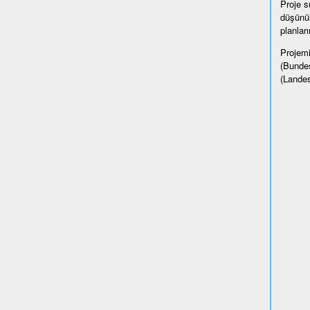
Proje sü
düşünül
planlar
Projemi
(Bundes
(Landes