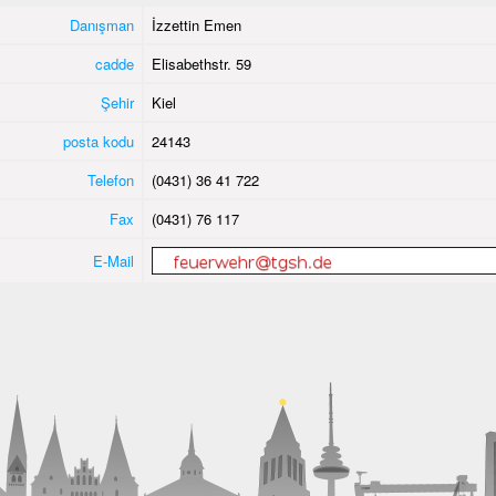
Danışman
İzzettin Emen
cadde
Elisabethstr. 59
Şehir
Kiel
posta kodu
24143
Telefon
(0431) 36 41 722
Fax
(0431) 76 117
E-Mail