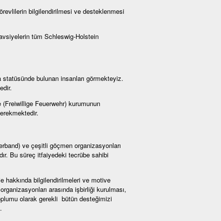
örevlilerin bilgilendirilmesi ve desteklenmesi
 tavsiyelerin tüm Schleswig-Holstein
a statüsünde bulunan insanları görmekteyiz.
edir.
iye (Freiwillige Feuerwehr) kurumunun
gerekmektedir.
rverband) ve çeşitli göçmen organizasyonları
ır. Bu süreç itfaiyedeki tecrübe sahibi
je hakkında bilgilendirilmeleri ve motive
organizasyonları arasında işbirliği kurulması,
oplumu olarak gerekli bütün desteğimizi
.