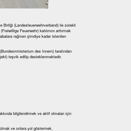
e Birliği (Landesfeuerwehrverband) ile sürekli
(Freiwillige Feuerwehr) katılımını arttırmak
abalara rağmen şimdiye kadar istenilen
ğı (Bundesministerium des Innern) tarafından
kt) teşvik edilip desteklenmektedir.
kkında bilgilendirmek ve aktif olmaları için
 olmak ve onlara yol göstermek,