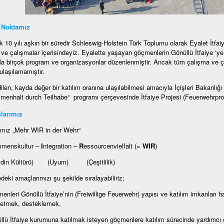
 Noktamız
k 10 yılı aşkın bir süredir Schleswig-Holstein Türk Toplumu olarak Eyalet İtfaiy
m ve çalışmalar içerisindeyiz. Eyalette yaşayan göçmenlerin Gönüllü İtfaiye ‘ye 
a birçok program ve organizasyonlar düzenlenmiştir. Ancak tüm çalışma ve ç
ulaşılamamıştır.
ilen, kayda değer bir katılım oranına ulaşılabilmesi amacıyla İçişleri Bakanlı
enhalt durch Teilhabe“ programı çerçevesinde İtfaiye Projesi (Feuerwehrproje
larımız
mız „Mehr WIR in der Wehr“
mmenskultur –
I
ntegration –
R
essourcenvielfalt (=
WIR
)
ldin Kültürü) (Uyum) (Çeşitlilik)
edeki amaçlarımızı şu şekilde sıralayabiliriz;
enleri Gönüllü İtfaiye’nin (Freiwillige Feuerwehr) yapısı ve katılım imkanları ha
 etmek, desteklemek,
llü İtfaiye kurumuna katılmak isteyen göçmenlere katılım sürecinde yardımcı