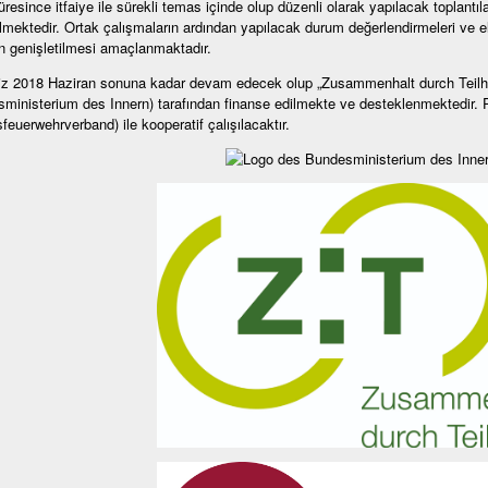
resince itfaiye ile sürekli temas içinde olup düzenli olarak yapılacak toplantılar
mektedir. Ortak çalışmaların ardından yapılacak durum değerlendirmeleri ve el
ın genişletilmesi amaçlanmaktadır.
z 2018 Haziran sonuna kadar devam edecek olup „Zusammenhalt durch Teilhab
ministerium des Innern) tarafından finanse edilmekte ve desteklenmektedir. Pro
feuerwehrverband) ile kooperatif çalışılacaktır.