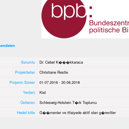
endaten
Sorumlu
Dr. Cebel K���kkaraca
Projektleiter
Christiane Restle
Projenin Süresi
01.07.2016 - 30.06.2018
Yer(ler)
Kiel
Üstlenici
Schleswig-Holstein T�rk Toplumu
Hedef kitle
G��menler ve itfaiyede aktif olan g�revliler