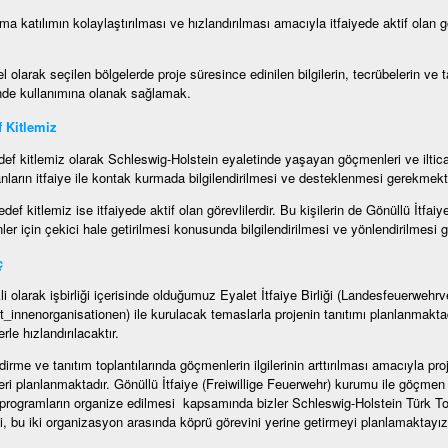
ma katılımın kolaylaştırılması ve hızlandırılması amacıyla itfaiyede aktif olan g
l olarak seçilen bölgelerde proje süresince edinilen bilgilerin, tecrübelerin ve
nde kullanımına olanak sağlamak.
 Kitlemiz
ef kitlemiz olarak Schleswig-Holstein eyaletinde yaşayan göçmenleri ve iltic
nların itfaiye ile kontak kurmada bilgilendirilmesi ve desteklenmesi gerekmekt
edef kitlemiz ise itfaiyede aktif olan görevlilerdir. Bu kişilerin de Gönüllü İtfa
er için çekici hale getirilmesi konusunda bilgilendirilmesi ve yönlendirilmesi 
ç
li olarak işbirliği içerisinde olduğumuz Eyalet İtfaiye Birliği (Landesfeuerweh
t_innenorganisationen) ile kurulacak temaslarla projenin tanıtımı planlanmaktad
erle hızlandırılacaktır.
ndirme ve tanıtım toplantılarında göçmenlerin ilgilerinin arttırılması amacıyla pro
eri planlanmaktadır. Gönüllü İtfaiye (Freiwillige Feuerwehr) kurumu ile göçmen 
e programların organize edilmesi kapsamında bizler Schleswig-Holstein Türk T
, bu iki organizasyon arasında köprü görevini yerine getirmeyi planlamaktayız