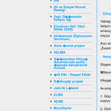
IBB
Dil ve Sosyal Hizmet
Desteği
Çıkış
Yaşlı G��menler
İletişim Ağı
Yaklaşı
iletişi
Elmshorn Veli- Okul
İttifakı (ESB)
amacıyl
sayıya 
IQ-Netzwerk (Diplomanın
tanınması)
Arzu ed
Anne �ocuk projesi
„Zusamm
SELMA
Amaç
G��menlere ihtiya�
durumlarında eyalet -
Sloganı
�apında danışmanlık
hizmeti
W
illko
�ift Etki - Doppel Effekt
(Hoşge
G�kkuşağı projesi
JobLife L�beck
ile proj
ELMA
1. Göçm
motive
AZAM
MomStarter
2. Gönü