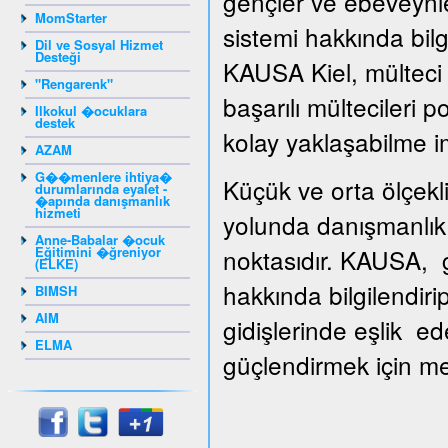
gençler ve ebeveynle
MomStarter
sistemi hakkında bilg
Dil ve Sosyal Hizmet
Desteği
KAUSA Kiel, mülteci g
"Rengarenk"
başarılı mültecileri 
Ilkokul �ocuklara
destek
kolay yaklaşabilme i
AZAM
G��menlere ihtiya�
Küçük ve orta ölçekli
durumlarında eyalet -
�apında danışmanlık
hizmeti
yolunda danışmanlık 
Anne-Babalar �ocuk
Eğitimini �ğreniyor
noktasıdır. KAUSA, gi
(ELKE)
hakkında bilgilendiri
BIMSH
AIM
gidişlerinde eşlik ed
ELMA
güçlendirmek için mesl