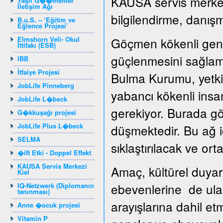
KAUSA servis merkezi
Yaşlı G��menler
İletişim Ağı
bilgilendirme, danışm
B.u.S. – ‘Eğitim ve
Eğlence Projesi’
Elmshorn Veli- Okul
Göçmen kökenli genç
İttifakı (ESB)
güçlenmesini sağlama
IBB
İtfaiye Projesi
Bulma Kurumu, yetkil
JobLife Pinneberg
yabancı kökenli insan
JobLife L�beck
gerekiyor. Burada gö
G�kkuşağı projesi
JobLife Plus L�beck
düşmektedir. Bu ağ iç
SELMA
sıklaştırılacak ve ortak
�ift Etki - Doppel Effekt
KAUSA Servis Merkezi
Amaç, kültürel duyar
Kiel
ebevenlerine de ula
IQ-Netzwerk (Diplomanın
tanınması)
arayışlarına dahil e
Anne �ocuk projesi
Vitamin P