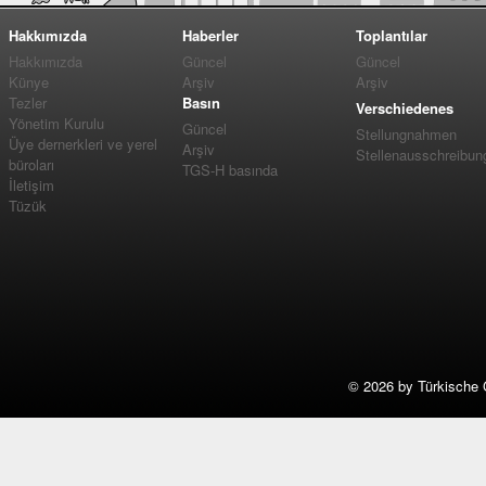
Hakkımızda
Haberler
Toplantılar
Hakkımızda
Güncel
Güncel
Künye
Arşiv
Arşiv
Tezler
Basın
Verschiedenes
Yönetim Kurulu
Güncel
Stellungnahmen
Üye dernerkleri ve yerel
Arşiv
Stellenausschreibun
büroları
TGS-H basında
İletişim
Tüzük
©
2026 by Türkische 