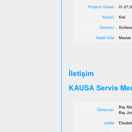
Projenin Süresi
01.07.2
Yer(ler)
Kiel
Üstlenici
Schlesw
Hedef kitle
Meslek e
İletişim
KAUSA Servis Mer
Bay Mah
Danışman
Bay Jor
cadde
Elisabet