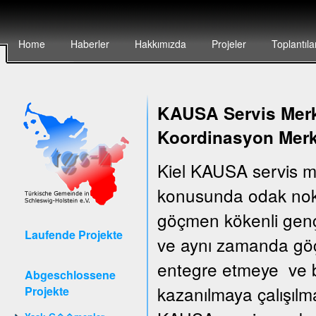
Home
Haberler
Hakkımızda
Projeler
Toplantıla
KAUSA Servis Merke
Koordinasyon Merk
Kiel KAUSA servis m
konusunda odak nokt
göçmen kökenli gençler
Laufende Projekte
ve aynı zamanda göçm
entegre etmeye ve bu
Abgeschlossene
kazanılmaya çalışılm
Projekte