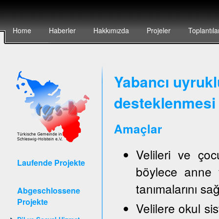
Home
Haberler
Hakkımızda
Projeler
Toplantıla
Yabancı uyruklu
desteklenmesi 
Amaçlar
Velileri ve ço
Laufende Projekte
böylece anne v
tanımalarını sa
Abgeschlossene
Projekte
Velilere okul sis