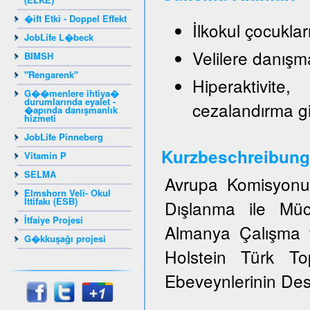
�ift Etki - Doppel Effekt
İlkokul çocukla
JobLife L�beck
Velilere danışm
BIMSH
"Rengarenk"
Hiperaktivite
G��menlere ihtiya�
durumlarında eyalet -
cezalandırma g
�apında danışmanlık
hizmeti
JobLife Pinneberg
Kurzbeschreibung
Vitamin P
SELMA
Avrupa Komisyonun
Elmshorn Veli- Okul
İttifakı (ESB)
Dışlanma ile Müc
İtfaiye Projesi
Almanya Çalışma v
G�kkuşağı projesi
Holstein Türk T
Ebeveynlerinin Dest