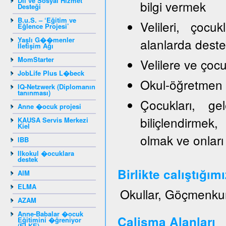
Dil ve Sosyal Hizmet
bilgi vermek
Desteği
B.u.S. – ‘Eğitim ve
Velileri, çocu
Eğlence Projesi’
Yaşlı G��menler
alanlarda dest
İletişim Ağı
MomStarter
Velilere ve ço
JobLife Plus L�beck
Okul-öğretmen ve
IQ-Netzwerk (Diplomanın
tanınması)
Çocukları, gel
Anne �ocuk projesi
biliçlendirmek,
KAUSA Servis Merkezi
Kiel
olmak ve onları
IBB
Ilkokul �ocuklara
destek
Birlikte calıştığım
AIM
ELMA
Okullar, Göçmenku
AZAM
Anne-Babalar �ocuk
Calisma Alanları
Eğitimini �ğreniyor
(ELKE)