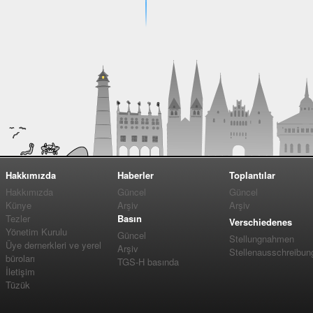
Hakkımızda
Haberler
Toplantılar
Hakkımızda
Güncel
Güncel
Künye
Arşiv
Arşiv
Tezler
Basın
Verschiedenes
Yönetim Kurulu
Güncel
Stellungnahmen
Üye dernerkleri ve yerel
Arşiv
Stellenausschreibun
büroları
TGS-H basında
İletişim
Tüzük