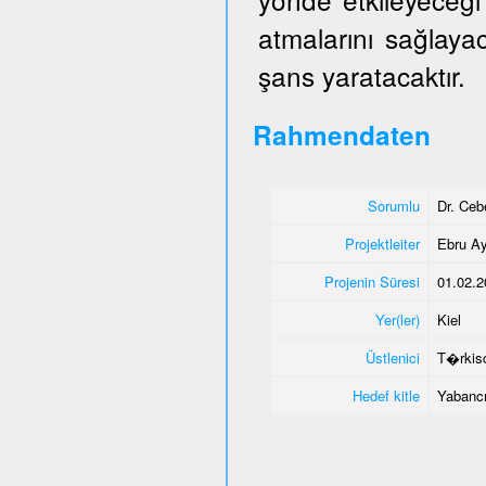
atmalarını sağlaya
şans yaratacaktır.
Rahmendaten
Sorumlu
Dr. Ce
Projektleiter
Ebru Ay
Projenin Süresi
01.02.2
Yer(ler)
Kiel
Üstlenici
T�rkisc
Hedef kitle
Yabancı 