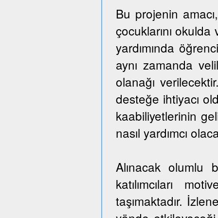
Bu projenin amacı,
çocuklarını okulda 
yardımında öğrencil
aynı zamanda veli
olanağı verilecekti
desteğe ihtiyacı ol
kaabiliyetlerinin ge
nasıl yardımcı olaca
Alınacak olumlu b
katılımcıları mo
taşımaktadır. İzlen
yönde etkileyeceği