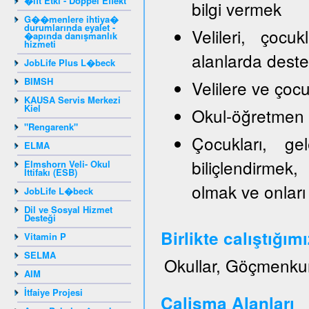
�ift Etki - Doppel Effekt
bilgi vermek
G��menlere ihtiya�
durumlarında eyalet -
Velileri, çocu
�apında danışmanlık
hizmeti
alanlarda dest
JobLife Plus L�beck
BIMSH
Velilere ve ço
KAUSA Servis Merkezi
Kiel
Okul-öğretmen ve
"Rengarenk"
Çocukları, gel
ELMA
biliçlendirmek,
Elmshorn Veli- Okul
İttifakı (ESB)
olmak ve onları
JobLife L�beck
Dil ve Sosyal Hizmet
Desteği
Birlikte calıştığım
Vitamin P
SELMA
Okullar, Göçmenku
AIM
İtfaiye Projesi
Calisma Alanları