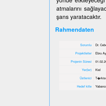
atmalarını sağlaya
şans yaratacaktır.
Rahmendaten
Sorumlu
Dr. Ce
Projektleiter
Ebru Ay
Projenin Süresi
01.02.2
Yer(ler)
Kiel
Üstlenici
T�rkisc
Hedef kitle
Yabancı 