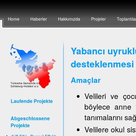
Home
Haberler
Hakkımızda
Projeler
Toplantıla
Yabancı uyruklu
desteklenmesi 
Amaçlar
Velileri ve ço
Laufende Projekte
böylece anne v
tanımalarını sa
Abgeschlossene
Projekte
Velilere okul sis