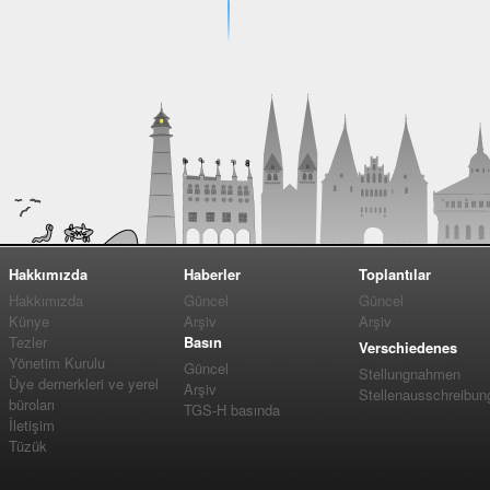
Hakkımızda
Haberler
Toplantılar
Hakkımızda
Güncel
Güncel
Künye
Arşiv
Arşiv
Tezler
Basın
Verschiedenes
Yönetim Kurulu
Güncel
Stellungnahmen
Üye dernerkleri ve yerel
Arşiv
Stellenausschreibun
büroları
TGS-H basında
İletişim
Tüzük