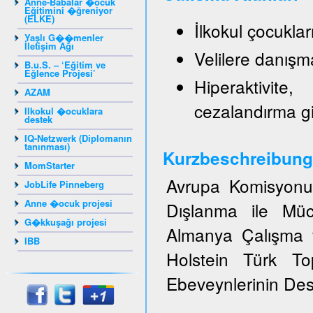
Anne-Babalar �ocuk
Eğitimini �ğreniyor
(ELKE)
İlkokul çocukla
Yaşlı G��menler
İletişim Ağı
Velilere danışm
B.u.S. – ‘Eğitim ve
Eğlence Projesi’
Hiperaktivite
AZAM
cezalandırma g
Ilkokul �ocuklara
destek
IQ-Netzwerk (Diplomanın
tanınması)
Kurzbeschreibung
MomStarter
Avrupa Komisyonun
JobLife Pinneberg
Anne �ocuk projesi
Dışlanma ile Müc
G�kkuşağı projesi
Almanya Çalışma v
IBB
Holstein Türk T
Ebeveynlerinin Dest