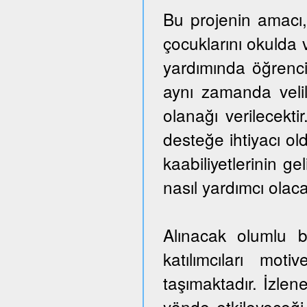
Bu projenin amacı,
çocuklarını okulda 
yardımında öğrencil
aynı zamanda veli
olanağı verilecekti
desteğe ihtiyacı ol
kaabiliyetlerinin ge
nasıl yardımcı olaca
Alınacak olumlu b
katılımcıları mo
taşımaktadır. İzlen
yönde etkileyeceği