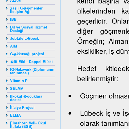
kendi başına va
AZAM
Yaşlı G��menler
ülkelerinden k
İletişim Ağı
geçerlidir. Onlar
IBB
Dil ve Sosyal Hizmet
diĝer göçmenle
Desteği
JobLife L�beck
Örneğin; Almanc
AIM
eksikliker, iş dün
G�kkuşağı projesi
�ift Etki - Doppel Effekt
Hedef kitledek
IQ-Netzwerk (Diplomanın
tanınması)
belirlenmiştir:
Vitamin P
SELMA
Göçmen olması
Ilkokul �ocuklara
destek
İtfaiye Projesi
Lübeck İş ve İş
ELMA
olarak tanımlan
Elmshorn Veli- Okul
İttifakı (ESB)