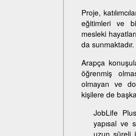
Proje, katılımcıl
eğitimleri ve b
mesleki hayatlar
da sunmaktadır.
Arapça konuşul
öğrenmiş olmas
olmayan ve dol
kişilere de başka
JobLife Plu
yapısal ve 
uzun süreli 