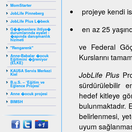
MomStarter
projeye kendi is
JobLife Pinneberg
JobLife Plus L�beck
en az 25 yaşınd
G��menlere ihtiya�
durumlarında eyalet -
�apında danışmanlık
hizmeti
ve Federal Gö
"Rengarenk"
Kurslarını tama
Anne-Babalar �ocuk
Eğitimini �ğreniyor
(ELKE)
KAUSA Servis Merkezi
Pro
JobLife Plus
Kiel
B.u.S. – ‘Eğitim ve
sürdürülebilir 
Eğlence Projesi’
hedef kitleye gör
Anne �ocuk projesi
BIMSH
bulunmaktadır. E
belirlenmesi, ye
uyum sağlanması