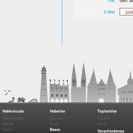
Fax
0451 39
E-Mail
Hakkımızda
Haberler
Toplantılar
Hakkımızda
Güncel
Güncel
Künye
Arşiv
Arşiv
Tezler
Basın
Verschiedenes