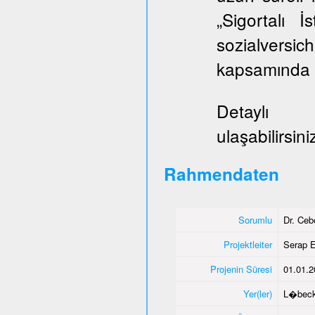
„Sigortalı 
sozialversi
kapsamında E
Deta
ulaşabilirsini
Rahmendaten
Sorumlu
Dr. Ce
Projektleiter
Serap E
Projenin Süresi
01.01.2
Yer(ler)
L�bec