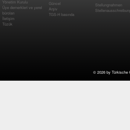
Yönetim Kurulu
Güncel
Stellungnahmen
Üye dernerkleri ve yerel
Arşiv
Stellenausschreibun
büroları
TGS-H basında
İletişim
Tüzük
©
2026 by Türkische 