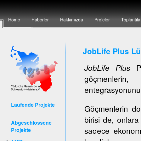
Home
Haberler
Hakkımızda
Projeler
Toplantıla
JobLife Plus L
Pr
JobLife Plus
göçmenlerin, 
entegrasyonunun 
Laufende Projekte
Göçmenlerin do
birisi de, onlar
Abgeschlossene
sadece ekonomi
Projekte