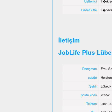
Üstlenici
T�rkisc
Hedef kitle
L�beck 
İletişim
JobLife Plus Lüb
Danışman
Frau Se
cadde
Holsten
Şehir
Lübeck
posta kodu
23552
Telefon
0451 39