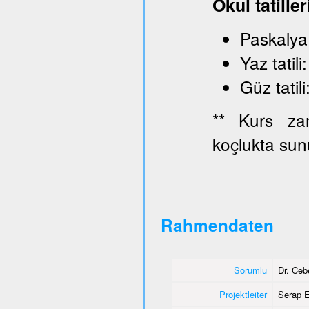
Okul tatiller
Paskaly
Yaz ta
Güz ta
** Kurs zam
koçlukta sun
Rahmendaten
Sorumlu
Dr. Ce
Projektleiter
Serap E