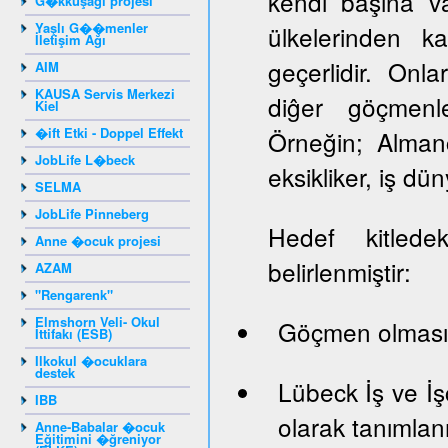
kendi başına va
G�kkuşağı projesi
Yaşlı G��menler
ülkelerinden k
İletişim Ağı
geçerlidir. Onlar
AIM
KAUSA Servis Merkezi
diĝer göçmenle
Kiel
�ift Etki - Doppel Effekt
Örneğin; Almanc
JobLife L�beck
eksikliker, iş dün
SELMA
JobLife Pinneberg
Hedef kitledek
Anne �ocuk projesi
belirlenmiştir:
AZAM
"Rengarenk"
Elmshorn Veli- Okul
Göçmen olması
İttifakı (ESB)
Ilkokul �ocuklara
destek
Lübeck İş ve İş
IBB
olarak tanımlan
Anne-Babalar �ocuk
Eğitimini �ğreniyor