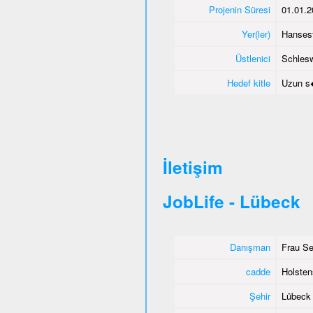
Projenin Süresi
01.01.2
Yer(ler)
Hanses
Üstlenici
Schlesw
Hedef kitle
Uzun s�
İletişim
JobLife - Lübeck
Danışman
Frau Se
cadde
Holsten
Şehir
Lübeck