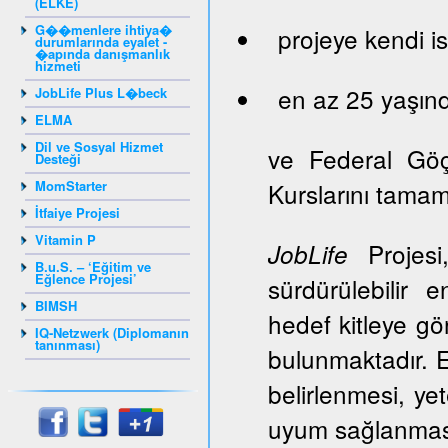
(ELKE)
G��menlere ihtiya�
projeye kendi is
durumlarında eyalet -
�apında danışmanlık
hizmeti
en az 25 yaşınd
JobLife Plus L�beck
ELMA
Dil ve Sosyal Hizmet
ve Federal Gö
Desteği
MomStarter
Kurslarını tama
İtfaiye Projesi
Vitamin P
Projesi,
JobLife
B.u.S. – ‘Eğitim ve
Eğlence Projesi’
sürdürülebilir 
BIMSH
hedef kitleye gör
IQ-Netzwerk (Diplomanın
tanınması)
bulunmaktadır. E
belirlenmesi, ye
uyum sağlanması