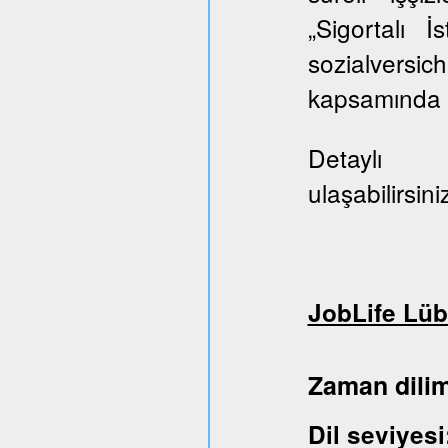
„Sigortalı 
sozialversi
kapsamında E
Deta
ulaşabilirsini
JobLife Lüb
Zaman dil
Dil sev