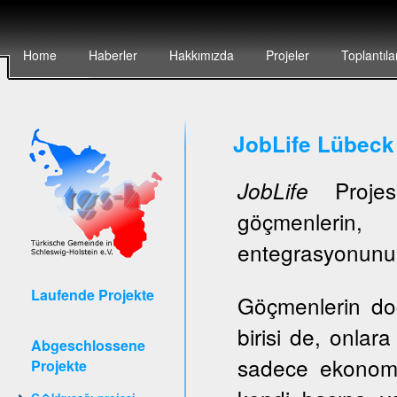
Home
Haberler
Hakkımızda
Projeler
Toplantıla
JobLife Lübeck
Projesi
JobLife
göçmenlerin, 
entegrasyonunun 
Laufende Projekte
Göçmenlerin do
birisi de, onlar
Abgeschlossene
sadece ekonomi
Projekte