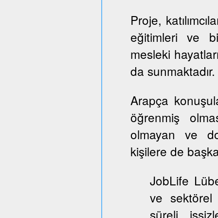
Proje, katılımcıl
eğitimleri ve b
mesleki hayatlar
da sunmaktadır.
Arapça konuşul
öğrenmiş olmas
olmayan ve dol
kişilere de başka
JobLife Lübe
ve sektörel
süreli işşi