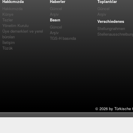
Hakkımızda
Haberler
Toplantılar
Hakkımızda
Güncel
Güncel
Künye
Arşiv
Arşiv
Tezler
Basın
Verschiedenes
Yönetim Kurulu
Güncel
Stellungnahmen
Üye dernerkleri ve yerel
Arşiv
Stellenausschreibun
büroları
TGS-H basında
İletişim
Tüzük
©
2026 by Türkische 