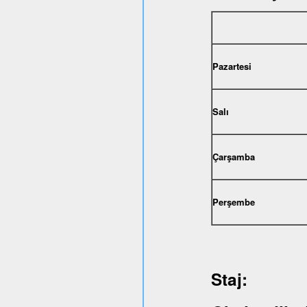
Pazartesi
Salı
Çarşamba
Perşembe
Staj: 1