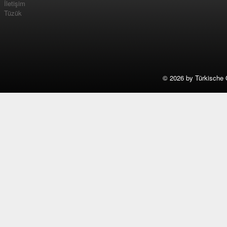
İletişim
Tüzük
©
2026 by Türkische 