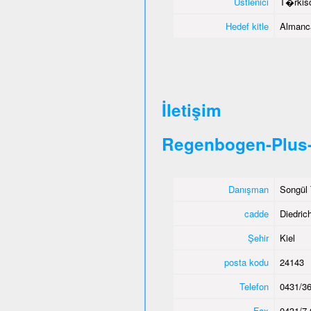
Üstlenici
T�rkisc
Hedef kitle
Almanca
İletişim
Regenbogen-Plus-
Danışman
Songül 
cadde
Diedric
Şehir
Kiel
posta kodu
24143
Telefon
0431/36
Fax
0431/7 