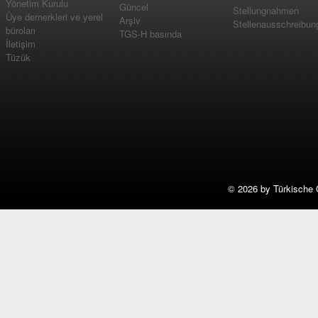
Yönetim Kurulu
Güncel
Stellungnahmen
Üye dernerkleri ve yerel
Arşiv
Stellenausschreibun
büroları
TGS-H basında
İletişim
Tüzük
©
2026 by Türkische 