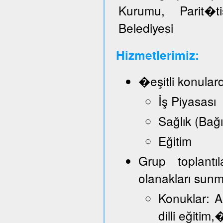
Kurumu, Parit�t
Belediyesi
Hizmetlerimiz:
�eşitli konular
İş Piyasası
Sağlık (Bağ
Eğitim
Grup toplantı
olanakları sun
Konuklar: A
dilli eğitim