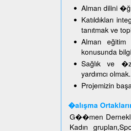
Alman dilini �
Katıldıkları in
tanıtmak ve top
Alman eğitim 
konusunda bilg
Sağlık ve �ze
yardımcı olmak.
Projemizin başar
�alışma Ortakları
G��men Dernekler
Kadın grupları,S