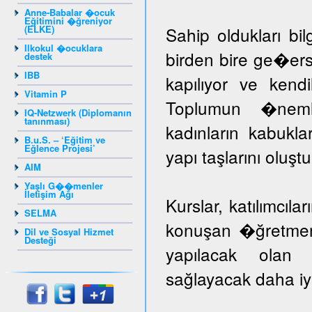
Anne-Babalar �ocuk
Eğitimini �ğreniyor
(ELKE)
Sahip oldukları bil
Ilkokul �ocuklara
birden bire ge�er
destek
IBB
kapılıyor ve kendil
Vitamin P
Toplumun �nem
IQ-Netzwerk (Diplomanın
tanınması)
kadınların kabuk
B.u.S. – ‘Eğitim ve
Eğlence Projesi’
yapı taşlarını oluş
AIM
Yaşlı G��menler
İletişim Ağı
Kurslar, katılımcıla
SELMA
konuşan �ğretmenle
Dil ve Sosyal Hizmet
Desteği
yapılacak olan k
sağlayacak daha iyi 