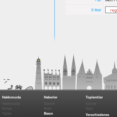
E-Mail
Hakkımızda
Haberler
Toplantılar
Hakkımızda
Güncel
Güncel
Künye
Arşiv
Arşiv
Tezler
Basın
Verschiedenes