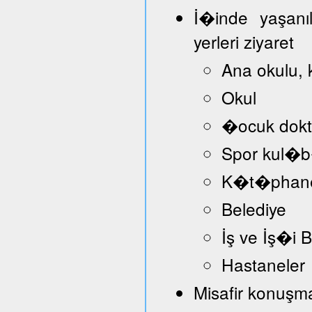
İ�inde yaşanı
yerleri ziyaret
Ana okulu, 
Okul
�ocuk dokt
Spor kul�
K�t�phan
Belediye
İş ve İş�i
Hastaneler
Misafir konuşmac