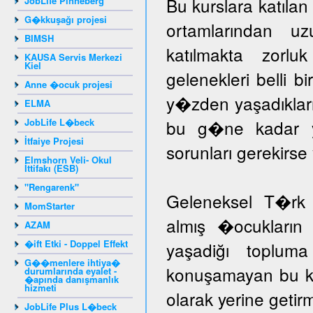
Bu kurslara katıla
JobLife Pinneberg
G�kkuşağı projesi
ortamlarından u
BIMSH
katılmakta zorlu
KAUSA Servis Merkezi
Kiel
gelenekleri belli b
Anne �ocuk projesi
y�zden yaşadıklar
ELMA
JobLife L�beck
bu g�ne kadar yar
İtfaiye Projesi
sorunları gerekir
Elmshorn Veli- Okul
İttifakı (ESB)
"Rengarenk"
Geleneksel T�rk 
MomStarter
almış �ocukların 
AZAM
�ift Etki - Doppel Effekt
yaşadiğı toplum
G��menlere ihtiya�
konuşamayan bu ka
durumlarında eyalet -
�apında danışmanlık
hizmeti
olarak yerine getir
JobLife Plus L�beck