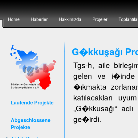
Home
Haberler
Hakkımızda
Projeler
Toplantıla
G�kkuşağı Pro
Tgs-h, aile birleş
gelen ve i�inde 
�ıkmakta zorlanan
katılacakları uyu
Laufende Projekte
„G�kkusağı“ adlı 
ge�irdi.
Abgeschlossene
Projekte