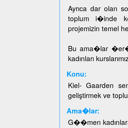
Ayrıca dar olan sos
toplum i�inde ke
projemizin temel he
Bu ama�lar �er
kadınları kurslarımı
Konu:
Kiel- Gaarden se
geliştirmek ve topl
Ama�lar:
G��men kadınlar