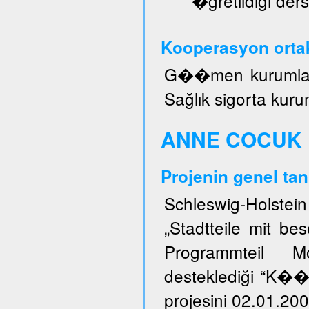
�ğretildiği ders
Kooperasyon ortak
G��men kurumları, 
Sağlık sigorta kuru
ANNE COCUK 
Projenin genel tan
Schleswig-Holstei
„Stadtteile mit b
Programmteil M
desteklediği “K�
projesini 02.01.200