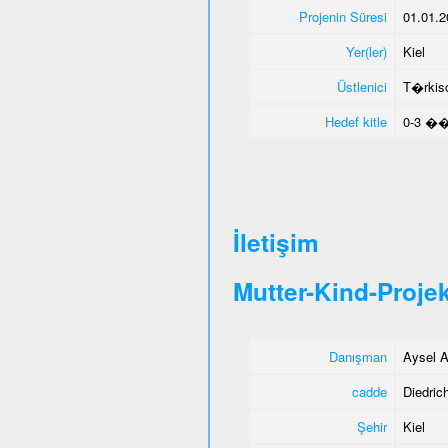
Projenin Süresi
01.01.2
Yer(ler)
Kiel
Üstlenici
T�rkisc
Hedef kitle
0-3 ��
İletişim
Mutter-Kind-Projek
Danışman
Aysel A
cadde
Diedrich
Şehir
Kiel