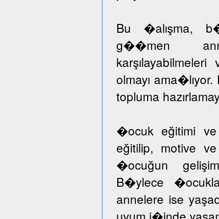
Bu �alışma, b�ny
g��men annele
karşılayabilmeleri
olmayı ama�lıyor.
topluma hazırlamayı
�ocuk eğitimi ve
eğitilip, motive v
�ocuğun gelişimi
B�ylece �ocuklar
annelere ise yaşad
uyum i�inde yaşam