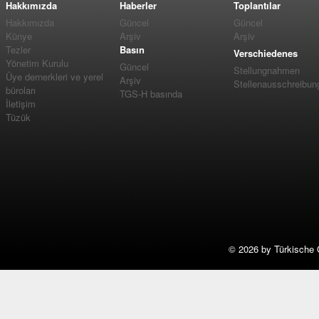
Hakkımızda
Haberler
Toplantılar
Hakkımızda
Güncel
Güncel
Künye
Arşiv
Arşiv
Tezler
Basın
Verschiedenes
Yönetim Kurulu
Güncel
Stellungnahmen
Üye dernerkleri ve yerel
Arşiv
Stellenausschreibun
büroları
TGS-H basında
İletişim
Tüzük
©
2026 by Türkische 