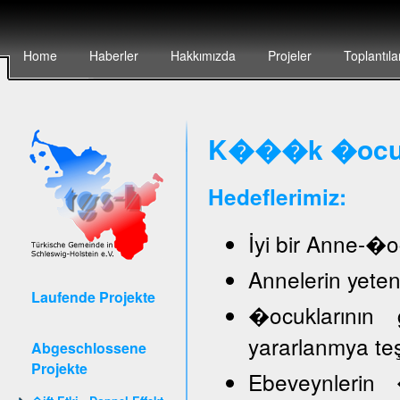
Home
Haberler
Hakkımızda
Projeler
Toplantıla
K���k �ocuk 
Hedeflerimiz:
İyi bir Anne-�oc
Annelerin yete
Laufende Projekte
�ocuklarının 
yararlanmya te
Abgeschlossene
Projekte
Ebeveynlerin �