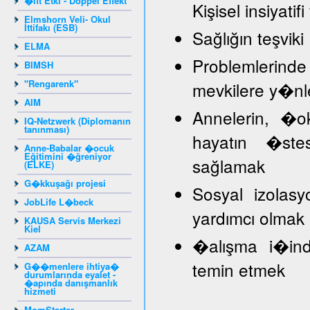
�ift Etki - Doppel Effekt
Kişisel insiyat
Elmshorn Veli- Okul
İttifakı (ESB)
Sağlığın teşviki
ELMA
Problemlerind
BIMSH
"Rengarenk"
mevkilere y�nl
AIM
Annelerin, �
IQ-Netzwerk (Diplomanın
tanınması)
hayatın �stes
Anne-Babalar �ocuk
Eğitimini �ğreniyor
sağlamak
(ELKE)
G�kkuşağı projesi
Sosyal izolasy
JobLife L�beck
yardımcı olmak
KAUSA Servis Merkezi
Kiel
�alışma i�inde
AZAM
temin etmek
G��menlere ihtiya�
durumlarında eyalet -
�apında danışmanlık
hizmeti
MomStarter