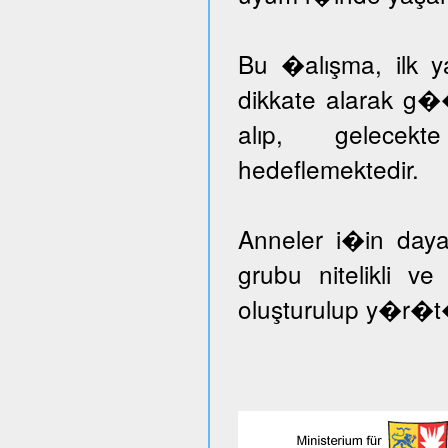
Bu �alışma, ilk ya
dikkate alarak g�
alıp, gelecekt
hedeflemektedir.
Anneler i�in day
grubu nitelikli v
oluşturulup y�r�t�