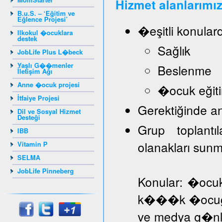
Hizmet alanlarımız
B.u.S. – ‘Eğitim ve
Eğlence Projesi’
�eşitli konular
Ilkokul �ocuklara
destek
Sağlık
JobLife Plus L�beck
Yaşlı G��menler
Beslenme
İletişim Ağı
Anne �ocuk projesi
�ocuk eğiti
İtfaiye Projesi
Gerektiğinde a
Dil ve Sosyal Hizmet
Desteği
Grup toplantı
IBB
olanakları sun
Vitamin P
SELMA
JobLife Pinneberg
Konular: �ocuk
k���k �ocuğa d
ve medya g�