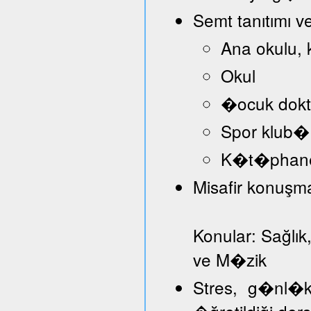
Semt tanıtımı v
Ana okulu, 
Okul
�ocuk dokt
Spor klub�
K�t�phan
Misafir konuşmac
Konular: Sağlık
ve M�zik
Stres, g�nl�k