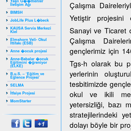
Yaşlı G��menler
Çalışma Daireleriy
İletişim Ağı
BIMSH
Yetiştir projesi
JobLife Plus L�beck
KAUSA Servis Merkezi
Sanayi ve Ticaret 
Kiel
Çalışma Daireler
Elmshorn Veli- Okul
İttifakı (ESB)
gençlerimiz için 14
Anne �ocuk projesi
Anne-Babalar �ocuk
Tgs-h olarak bu p
Eğitimini �ğreniyor
(ELKE)
yerlerinin oluştur
B.u.S. – ‘Eğitim ve
Eğlence Projesi’
tesbitimizde gençle
SELMA
okul ve ikili mes
İtfaiye Projesi
MomStarter
yetersizliği, bazı
stratejilerindeki y
dolayı böyle bir pro