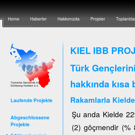
Home
Haberler
Hakkımızda
Projeler
Toplantıla
KIEL IBB PROJ
Türk Gençlerin
hakkında kısa b
Rakamlarla Kielde
Laufende Projekte
Şu anda Kielde 22
Abgeschlossene
Projekte
(2) göçmendir (% 8