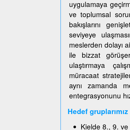
uygulamaya geçirm
ve toplumsal sorun
bakışlarını genişl
seviyeye ulaşmas
meslerden dolayı ai
ile bizzat görüşe
ulaştırmaya çalışm
müracaat stratejile
aynı zamanda mes
entegrasyonunu hızl
Hedef gruplarımız
Kielde 8., 9. v