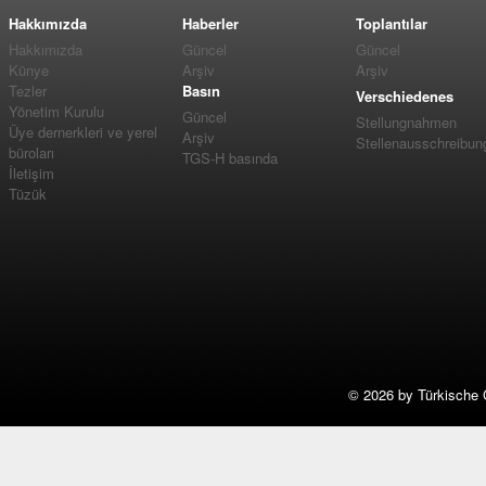
Hakkımızda
Haberler
Toplantılar
Hakkımızda
Güncel
Güncel
Künye
Arşiv
Arşiv
Tezler
Basın
Verschiedenes
Yönetim Kurulu
Güncel
Stellungnahmen
Üye dernerkleri ve yerel
Arşiv
Stellenausschreibun
büroları
TGS-H basında
İletişim
Tüzük
©
2026 by Türkische 