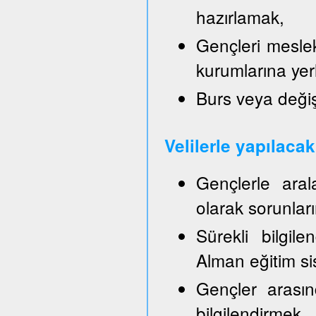
hazırlamak,
Gençleri mesle
kurumlarına yer
Burs veya değiş
Velilerle yapılaca
Gençlerle aral
olarak sorunla
Sürekli bilgil
Alman eğitim sis
Gençler arasın
bilgilendirmek,