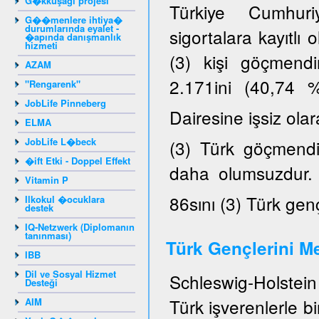
G�kkuşağı projesi
Türkiye Cumhuriy
G��menlere ihtiya�
durumlarında eyalet -
sigortalara kayıtlı
�apında danışmanlık
hizmeti
(3) kişi göçmendi
AZAM
2.171ini (40,74 
"Rengarenk"
JobLife Pinneberg
Dairesine işsiz ola
ELMA
JobLife L�beck
(3) Türk göçmendir
�ift Etki - Doppel Effekt
daha olumsuzdur. K
Vitamin P
86sını (3) Türk gen
Ilkokul �ocuklara
destek
IQ-Netzwerk (Diplomanın
tanınması)
Türk Gençlerini Me
IBB
Dil ve Sosyal Hizmet
Schleswig-Holstein 
Desteği
Türk işverenlerle b
AIM