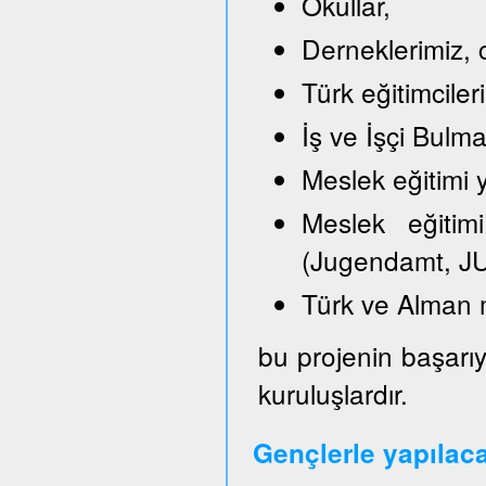
Okullar,
Derneklerimiz, c
Türk eğitimciler
İş ve İşçi Bulm
Meslek eğitimi y
Meslek eğitimi
(Jugendamt, JU
Türk ve Alman 
bu projenin başarıy
kuruluşlardır.
Gençlerle yapılac