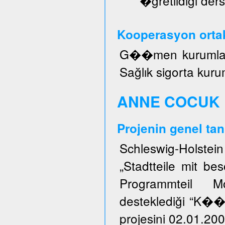
�ğretildiği ders
Kooperasyon ortak
G��men kurumları, 
Sağlık sigorta kuru
ANNE COCUK 
Projenin genel tan
Schleswig-Holstei
„Stadtteile mit b
Programmteil M
desteklediği “K�
projesini 02.01.200