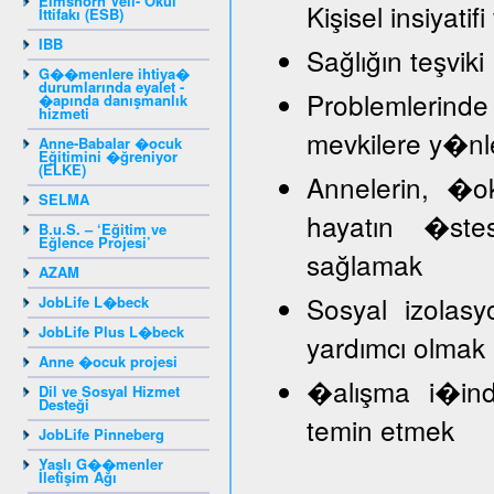
Elmshorn Veli- Okul
Kişisel insiyat
İttifakı (ESB)
IBB
Sağlığın teşviki
G��menlere ihtiya�
durumlarında eyalet -
Problemlerind
�apında danışmanlık
hizmeti
mevkilere y�nl
Anne-Babalar �ocuk
Eğitimini �ğreniyor
(ELKE)
Annelerin, �
SELMA
hayatın �stes
B.u.S. – ‘Eğitim ve
Eğlence Projesi’
sağlamak
AZAM
Sosyal izolasy
JobLife L�beck
JobLife Plus L�beck
yardımcı olmak
Anne �ocuk projesi
�alışma i�inde
Dil ve Sosyal Hizmet
Desteği
temin etmek
JobLife Pinneberg
Yaşlı G��menler
İletişim Ağı