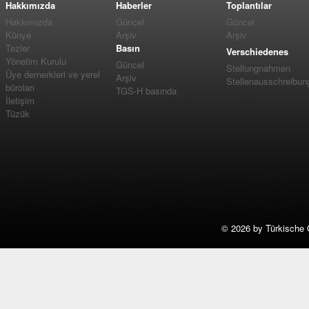
Hakkımızda
Haberler
Toplantılar
Hakkımızda
Güncel
Güncel
Künye
Arşiv
Arşiv
Tezler
Basın
Verschiedenes
Yönetim Kurulu
Güncel
Stellungnahmen
Üye dernerkleri ve yerel
Arşiv
Stellenausschreibun
büroları
TGS-H basında
İletişim
Tüzük
©
2026 by Türkische 