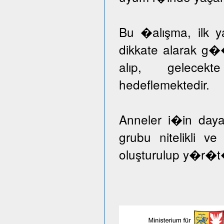
Bu �alışma, ilk ya
dikkate alarak g�
alıp, gelecekt
hedeflemektedir.
Anneler i�in day
grubu nitelikli v
oluşturulup y�r�t�