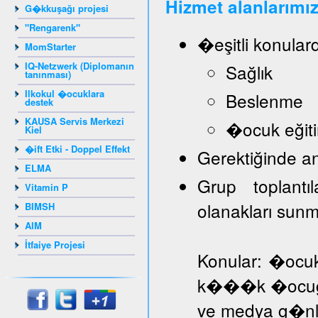
Hizmet alanlarımız
G�kkuşağı projesi
"Rengarenk"
�eşitli konular
MomStarter
IQ-Netzwerk (Diplomanın
Sağlık
tanınması)
Ilkokul �ocuklara
Beslenme
destek
KAUSA Servis Merkezi
�ocuk eğiti
Kiel
�ift Etki - Doppel Effekt
Gerektiğinde a
ELMA
Grup toplantı
Vitamin P
olanakları sun
BIMSH
AIM
İtfaiye Projesi
Konular: �ocuk
k���k �ocuğa d
ve medya g�