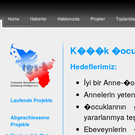
Home
Haberler
Hakkımızda
Projeler
Toplantıla
K���k �ocuk 
Hedeflerimiz:
İyi bir Anne-�oc
Annelerin yete
Laufende Projekte
�ocuklarının 
yararlanmya te
Abgeschlossene
Projekte
Ebeveynlerin �