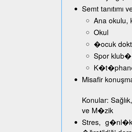
Semt tanıtımı v
Ana okulu, 
Okul
�ocuk dokt
Spor klub�
K�t�phan
Misafir konuşmac
Konular: Sağlık
ve M�zik
Stres, g�nl�k