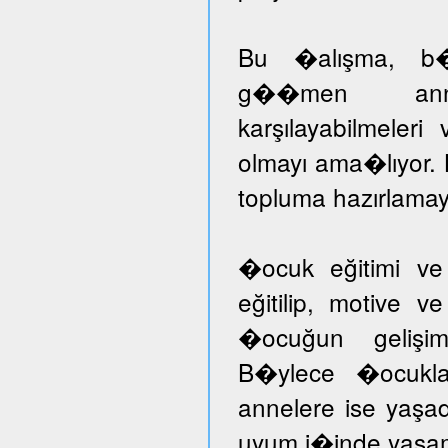
Bu �alışma, b�ny
g��men annele
karşılayabilmeleri
olmayı ama�lıyor.
topluma hazırlamayı
�ocuk eğitimi ve
eğitilip, motive v
�ocuğun gelişimi
B�ylece �ocuklar
annelere ise yaşad
uyum i�inde yaşam