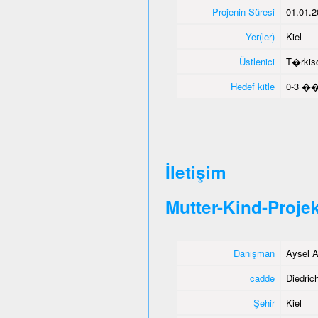
Projenin Süresi
01.01.2
Yer(ler)
Kiel
Üstlenici
T�rkisc
Hedef kitle
0-3 ��
İletişim
Mutter-Kind-Projek
Danışman
Aysel A
cadde
Diedrich
Şehir
Kiel