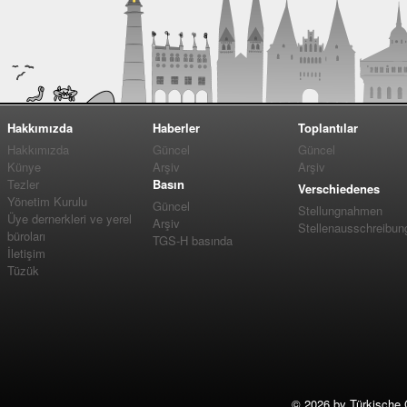
Hakkımızda
Haberler
Toplantılar
Hakkımızda
Güncel
Güncel
Künye
Arşiv
Arşiv
Tezler
Basın
Verschiedenes
Yönetim Kurulu
Güncel
Stellungnahmen
Üye dernerkleri ve yerel
Arşiv
Stellenausschreibun
büroları
TGS-H basında
İletişim
Tüzük
©
2026 by Türkische 