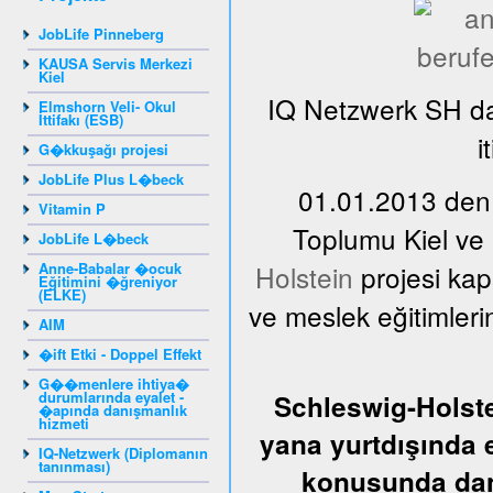
JobLife Pinneberg
KAUSA Servis Merkezi
Kiel
IQ Netzwerk SH da
Elmshorn Veli- Okul
İttifakı (ESB)
i
G�kkuşağı projesi
JobLife Plus L�beck
01.01.2013 den,
Vitamin P
Toplumu Kiel ve
JobLife L�beck
Anne-Babalar �ocuk
Holstein
projesi kap
Eğitimini �ğreniyor
(ELKE)
ve meslek eğitimler
AIM
�ift Etki - Doppel Effekt
G��menlere ihtiya�
durumlarında eyalet -
Schleswig-Holste
�apında danışmanlık
hizmeti
yana yurtdışında 
IQ-Netzwerk (Diplomanın
tanınması)
konusunda dan