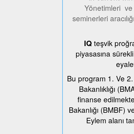
Yönetimleri ve y
seminerleri aracılığ
teşvik proğr
IQ
piyasasına sürekl
eyale
Bu program 1. Ve 2.
Bakanlıklığı (BM
finanse edilmekt
Bakanlığı (BMBF) ve F
Eylem alanı t