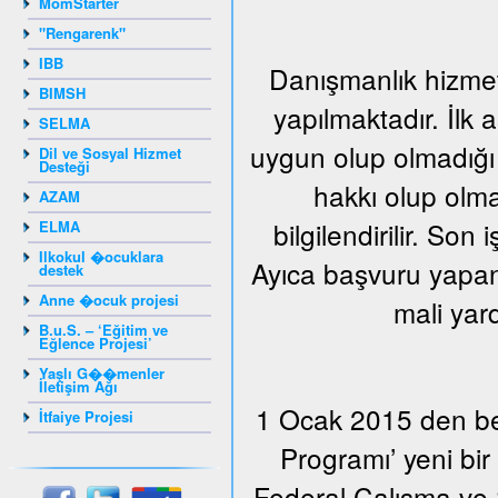
MomStarter
"Rengarenk"
IBB
Danışmanlık hizmeti
BIMSH
yapılmaktadır. İlk
SELMA
uygun olup olmadığı 
Dil ve Sosyal Hizmet
Desteği
hakkı olup olma
AZAM
bilgilendirilir. Son
ELMA
Ilkokul �ocuklara
Ayıca başvuru yapan 
destek
Anne �ocuk projesi
mali yar
B.u.S. – ‘Eğitim ve
Eğlence Projesi’
Yaşlı G��menler
İletişim Ağı
1 Ocak 2015 den beri
İtfaiye Projesi
Programı’ yeni bi
Federal Çalışma ve S