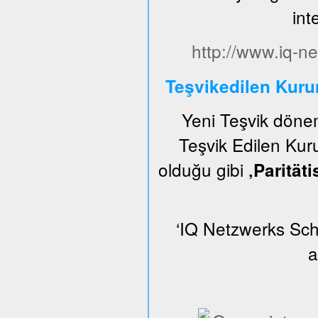
int
http://www.iq-ne
Teşvikedilen Kur
Yeni Teşvik dön
Teşvik Edilen Kuru
olduğu gibi
‚Parität
‘IQ Netzwerks Schl
a