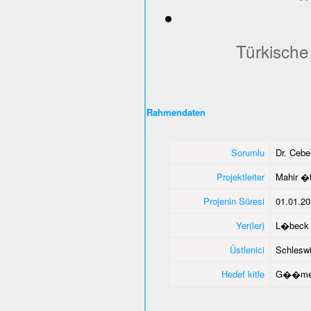
Türkische
Rahmendaten
Sorumlu
Dr. Ceb
Projektleiter
Mahir �
Projenin Süresi
01.01.20
Yer(ler)
L�beck 
Üstlenici
Schleswi
Hedef kitle
G��men