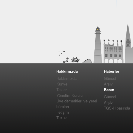
Hakkımızda
Haberler
Hakkımızda
Güncel
Künye
Arşiv
Tezler
Basın
Yönetim Kurulu
Güncel
Üye dernerkleri ve yerel
Arşiv
büroları
TGS-H basında
İletişim
Tüzük