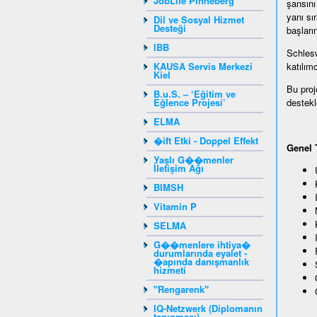
JobLife Pinneberg
şansını 
yanı sı
Dil ve Sosyal Hizmet
Desteği
başları
IBB
Schlesw
KAUSA Servis Merkezi
katılım
Kiel
Bu proj
B.u.S. – ‘Eğitim ve
Eğlence Projesi’
destekl
ELMA
�ift Etki - Doppel Effekt
Genel 
Yaşlı G��menler
İletişim Ağı
BIMSH
Vitamin P
SELMA
G��menlere ihtiya�
durumlarında eyalet -
�apında danışmanlık
hizmeti
"Rengarenk"
IQ-Netzwerk (Diplomanın
tanınması)