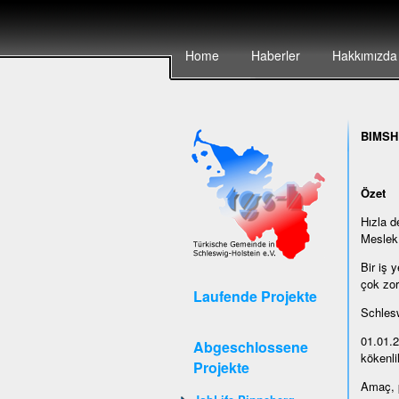
Home
Haberler
Hakkımızda
BIMSH
Özet
Hızla d
Meslek 
Bir iş 
çok zor
Laufende Projekte
Schlesw
01.01.2
Abgeschlossene
kökenlil
Projekte
Amaç, p