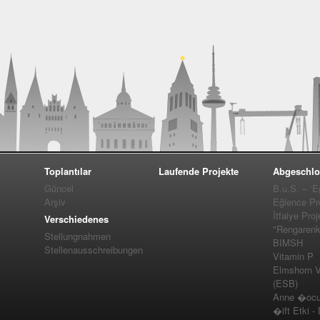
Toplantılar
Laufende Projekte
Abgeschlo
Güncel
B.u.S. – ‘E
Arşiv
Eğlence Pro
İtfaiye Proj
Verschiedenes
"Rengarenk
Stellungnahmen
BIMSH
Stellenausschreibungen
Vitamin P
Elmshorn Vel
(ESB)
Anne �ocuk
�ift Etki -