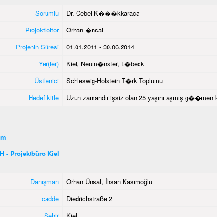
Sorumlu
Dr. Cebel K���kkaraca
Projektleiter
Orhan �nsal
Projenin Süresi
01.01.2011 - 30.06.2014
Yer(ler)
Kiel, Neum�nster, L�beck
Üstlenici
Schleswig-Holstein T�rk Toplumu
Hedef kitle
Uzun zamandır işsiz olan 25 yaşını aşmış g��men k
şim
 - Projektbüro Kiel
Danışman
Orhan Ünsal, İhsan Kasımoğlu
cadde
Diedrichstraße 2
Şehir
Kiel