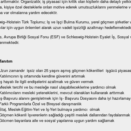
arttırmaktır. Organizatör, iş piyasasi için kritik olan kişilerin daha detaylı yetki
ra, kişiye özel desteklerle onları motive ederek umutsuzluklarını yenmelerine v
na var olmalarına yardım edecektir.
ig–Holstein Türk Toplumu; Iş ve Işçi Bulma Kurumu, yerel göçmen şirketler ve 
cılar için uygun önlemleri alarak uzun vadeli işsizliği azaltmayı hedeflemektedir
e, Avrupa Birliği Sosyal Fonu (ESF) ve Schleswig-Holstein Eyalet İş, Sosyal v
enmektedir.
Tanıtım
Uzun zamandır işsiz olan 25 yaşını aşmış göçmen kökenlileri işgücü piyasa
Katılımcının iş ortamında kendine güvenini artırmak
Iş hayatı ile ilgili endişelerini azaltmak ve güven vermek
Meslek tercihi ve bu mesleğe nasıl ulaşabileceklerine yardımcı olmak
Katılımcıların mesleki yeteneklerini, mevcut olanakları kullanarak arttırmak
Iş-Başvuru alanını genişletmek için Iş- Başvuru Dosyasını daha iyi hazırlama
Farklı Programlarla Özel ve Bireysel danışmanlık
Staj, Meslek-Eğitim-Yeri ve Iş-Yeri bulmaya yardımcı olmak
Göçmen kökenli Işverenlerin sağladığı çeşitli meslek dallarından faydalanmak
Göcmen bayanlara aile ve sosyal yapılarına uygun yardım sağlamak