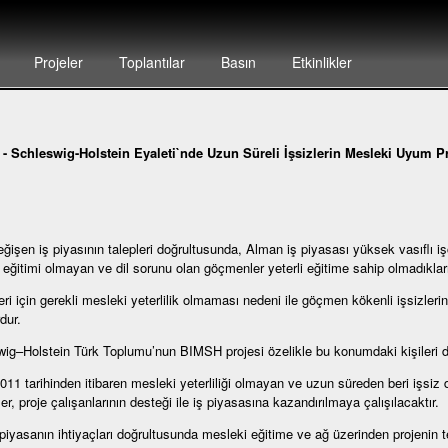
Projeler
Toplantılar
Basın
Etkinlikler
-
Schleswig-Holstein Eyaleti`nde Uzun Süreli İşsizlerin Mesleki Uyum Pr
eğişen iş piyasının talepleri doğrultusunda, Alman iş piyasası yüksek vasıflı iş
eğitimi olmayan ve dil sorunu olan göçmenler yeterli eğitime sahip olmadıkları
yeri için gerekli mesleki yeterlilik olmaması nedeni ile göçmen kökenli işsizlerin
dur.
ig–Holstein Türk Toplumu’nun BIMSH projesi özelikle bu konumdaki kişileri de
011 tarihinden itibaren mesleki yeterliliği olmayan ve uzun süreden beri işs
er, proje çalışanlarının desteği ile iş piyasasına kazandırılmaya çalışılacaktır.
iyasanın ihtiyaçları doğrultusunda mesleki eğitime ve ağ üzerinden projenin 