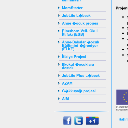
MomStarter
Projeni
JobLife L�beck
Anne �ocuk projesi
Elmshorn Veli- Okul
İttifakı (ESB)
Anne-Babalar �ocuk
Eğitimini �ğreniyor
(ELKE)
İtfaiye Projesi
Ilkokul �ocuklara
destek
JobLife Plus L�beck
AZAM
G�kkuşağı projesi
AIM
Rahm