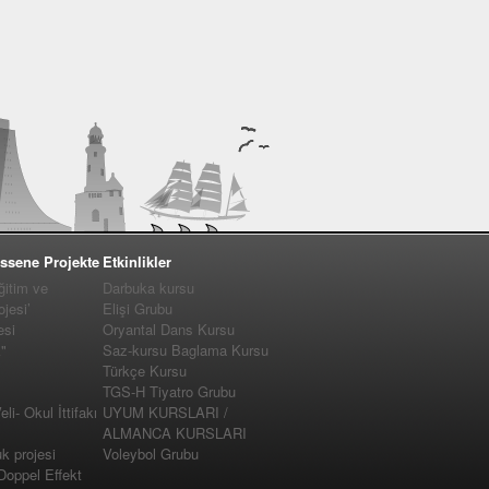
ssene Projekte
Etkinlikler
ğitim ve
Darbuka kursu
jesi’
Elişi Grubu
esi
Oryantal Dans Kursu
"
Saz-kursu Baglama Kursu
Türkçe Kursu
TGS-H Tiyatro Grubu
i- Okul İttifakı
UYUM KURSLARI /
ALMANCA KURSLARI
 projesi
Voleybol Grubu
 Doppel Effekt