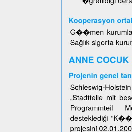
�ğretildiği ders
Kooperasyon ortak
G��men kurumları, 
Sağlık sigorta kuru
ANNE COCUK 
Projenin genel tan
Schleswig-Holstei
„Stadtteile mit b
Programmteil M
desteklediği “K�
projesini 02.01.200