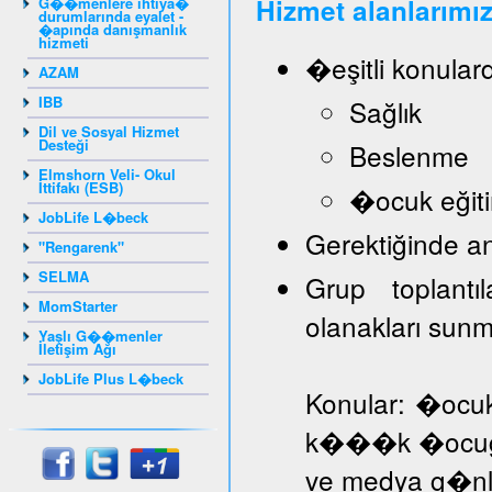
Hizmet alanlarımız
G��menlere ihtiya�
durumlarında eyalet -
�apında danışmanlık
hizmeti
�eşitli konular
AZAM
IBB
Sağlık
Dil ve Sosyal Hizmet
Desteği
Beslenme
Elmshorn Veli- Okul
İttifakı (ESB)
�ocuk eğiti
JobLife L�beck
Gerektiğinde a
"Rengarenk"
SELMA
Grup toplantı
MomStarter
olanakları sun
Yaşlı G��menler
İletişim Ağı
JobLife Plus L�beck
Konular: �ocuk
k���k �ocuğa d
ve medya g�