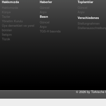
Hakkımızda
Haberler
Toplantılar
Hakkımızda
Güncel
Güncel
Künye
Arşiv
Arşiv
Tezler
Basın
Verschiedenes
Yönetim Kurulu
Güncel
Stellungnahmen
Üye dernerkleri ve yerel
Arşiv
Stellenausschreibun
büroları
TGS-H basında
İletişim
Tüzük
©
2026 by Türkische 