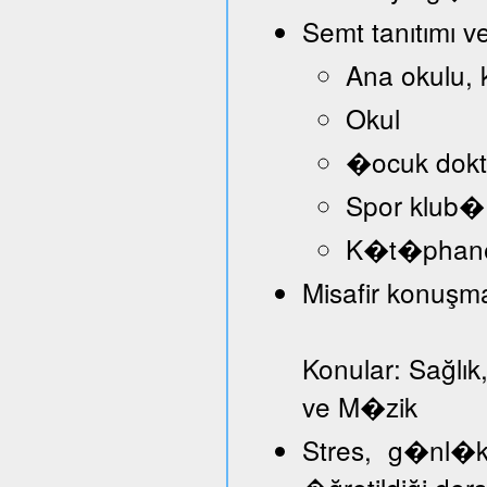
Semt tanıtımı v
Ana okulu, 
Okul
�ocuk dokt
Spor klub�
K�t�phan
Misafir konuşmac
Konular: Sağlık
ve M�zik
Stres, g�nl�k