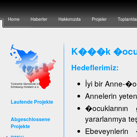
Home
Haberler
Hakkımızda
Projeler
Toplantıla
K���k �ocuk 
Hedeflerimiz:
İyi bir Anne-�oc
Annelerin yete
Laufende Projekte
�ocuklarının 
yararlanmya te
Abgeschlossene
Projekte
Ebeveynlerin �