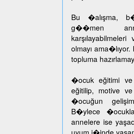
Bu �alışma, b�ny
g��men annele
karşılayabilmeleri
olmayı ama�lıyor.
topluma hazırlamayı
�ocuk eğitimi ve
eğitilip, motive v
�ocuğun gelişimi
B�ylece �ocuklar
annelere ise yaşad
uyum i�inde yaşam