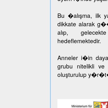
Bu �alışma, ilk ya
dikkate alarak g�
alıp, gelecekt
hedeflemektedir.
Anneler i�in day
grubu nitelikli v
oluşturulup y�r�t�