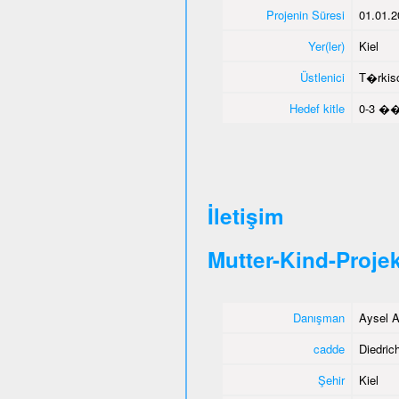
Projenin Süresi
01.01.2
Yer(ler)
Kiel
Üstlenici
T�rkisc
Hedef kitle
0-3 ��
İletişim
Mutter-Kind-Projek
Danışman
Aysel A
cadde
Diedrich
Şehir
Kiel