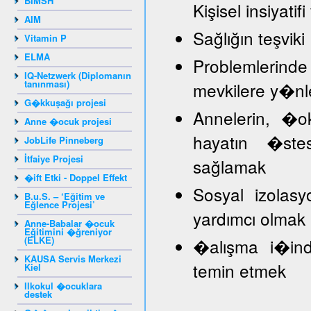
BIMSH
Kişisel insiyat
AIM
Sağlığın teşviki
Vitamin P
ELMA
Problemlerind
IQ-Netzwerk (Diplomanın
tanınması)
mevkilere y�nl
G�kkuşağı projesi
Annelerin, �
Anne �ocuk projesi
hayatın �stes
JobLife Pinneberg
İtfaiye Projesi
sağlamak
�ift Etki - Doppel Effekt
Sosyal izolasy
B.u.S. – ‘Eğitim ve
Eğlence Projesi’
yardımcı olmak
Anne-Babalar �ocuk
Eğitimini �ğreniyor
(ELKE)
�alışma i�inde
KAUSA Servis Merkezi
temin etmek
Kiel
Ilkokul �ocuklara
destek