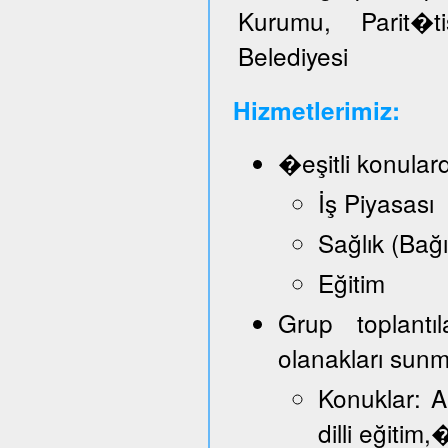
Kurumu, Parit�t
Belediyesi
Hizmetlerimiz:
�eşitli konular
İş Piyasası
Sağlık (Bağ
Eğitim
Grup toplantı
olanakları sun
Konuklar: A
dilli eğitim