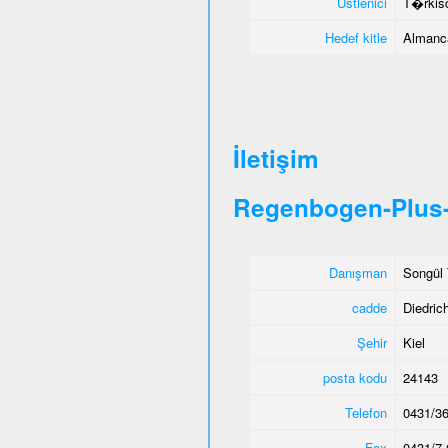
Üstlenici
T�rkisc
Hedef kitle
Almanca
İletişim
Regenbogen-Plus-
Danışman
Songül 
cadde
Diedric
Şehir
Kiel
posta kodu
24143
Telefon
0431/36
Fax
0431/7 