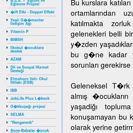
Bu kurslara katıla
B.u.S. – ‘Eğitim ve
Eğlence Projesi’
ortamlarından u
�ift Etki - Doppel Effekt
Yaşlı G��menler
katılmakta zorlu
İletişim Ağı
gelenekleri belli b
Vitamin P
BIMSH
y�zden yaşadıklar
Ilkokul �ocuklara
destek
bu g�ne kadar yar
AZAM
sorunları gerekir
Dil ve Sosyal Hizmet
Desteği
Elmshorn Veli- Okul
İttifakı (ESB)
Geleneksel T�rk 
IBB
almış �ocukların 
JobLife Plus L�beck
yaşadiğı toplum
G�kkuşağı projesi
SELMA
konuşamayan bu ka
"Rengarenk"
olarak yerine getir
Anne-Babalar �ocuk