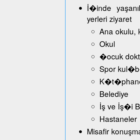
İ�inde yaşanı
yerleri ziyaret
Ana okulu, 
Okul
�ocuk dokt
Spor kul�
K�t�phan
Belediye
İş ve İş�i
Hastaneler
Misafir konuşmac