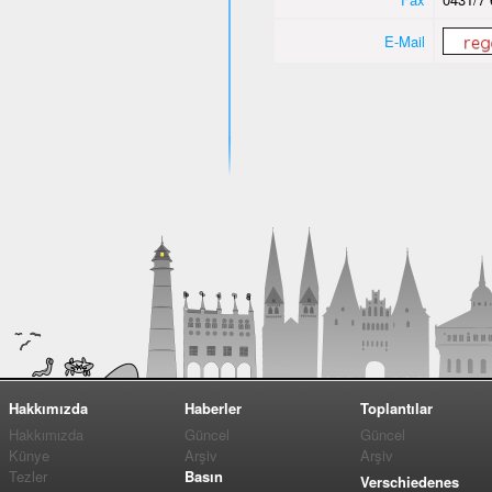
E-Mail
Hakkımızda
Haberler
Toplantılar
Hakkımızda
Güncel
Güncel
Künye
Arşiv
Arşiv
Tezler
Basın
Verschiedenes