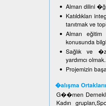
Alman dilini �
Katıldıkları in
tanıtmak ve top
Alman eğitim 
konusunda bilg
Sağlık ve �ze
yardımcı olmak.
Projemizin başar
�alışma Ortakları
G��men Dernekler
Kadın grupları,S