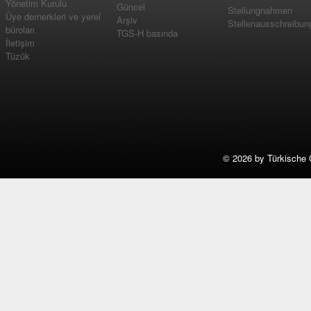
Yönetim Kurulu
Güncel
Stellungnahmen
Üye dernerkleri ve yerel
Arşiv
Stellenausschreibun
büroları
TGS-H basında
İletişim
Tüzük
©
2026 by Türkische 