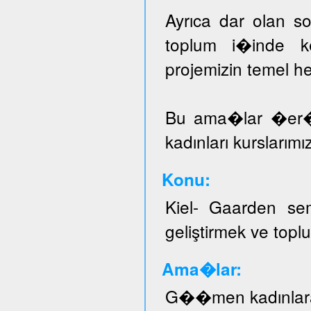
Ayrıca dar olan sos
toplum i�inde ke
projemizin temel he
Bu ama�lar �er
kadınları kurslarımı
Konu:
Kiel- Gaarden se
geliştirmek ve topl
Ama�lar:
G��men kadınlar