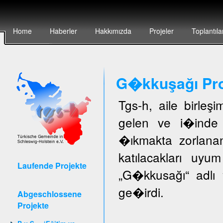
Home
Haberler
Hakkımızda
Projeler
Toplantıla
G�kkuşağı Pro
Tgs-h, aile birleş
gelen ve i�inde 
�ıkmakta zorlanan
katılacakları uyu
Laufende Projekte
„G�kkusağı“ adlı 
ge�irdi.
Abgeschlossene
Projekte