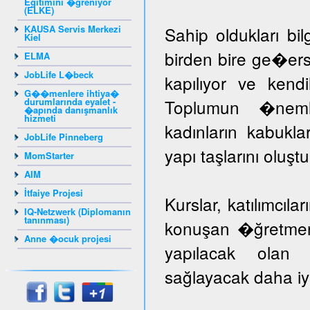
Eğitimini �ğreniyor
(ELKE)
KAUSA Servis Merkezi
Sahip oldukları bil
Kiel
birden bire ge�er
ELMA
JobLife L�beck
kapılıyor ve kendil
G��menlere ihtiya�
durumlarında eyalet -
Toplumun �nem
�apında danışmanlık
hizmeti
kadınların kabuk
JobLife Pinneberg
yapı taşlarını oluş
MomStarter
AIM
İtfaiye Projesi
Kurslar, katılımcıla
IQ-Netzwerk (Diplomanın
tanınması)
konuşan �ğretmenle
Anne �ocuk projesi
yapılacak olan k
sağlayacak daha iyi 