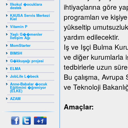
Ilkokul �ocuklara
ihtiyaçlarına göre yap
destek
programları ve kişiye
KAUSA Servis Merkezi
Kiel
yükseltip umutsuzluk
Vitamin P
Yaşlı G��menler
yardım edilecektir.
İletişim Ağı
Iş ve Işçi Bulma Kur
MomStarter
BIMSH
ve diğer kurumlarla iş
G�kkuşağı projesi
tedbirlerle uzun süreli
ELMA
Bu çalışma, Avrupa 
JobLife L�beck
Anne-Babalar �ocuk
ve Teknoloji Bakanlı
Eğitimini �ğreniyor
(ELKE)
AZAM
Amaçlar: