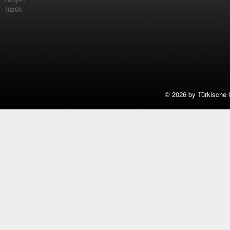
Tüzük
©
2026 by Türkische 