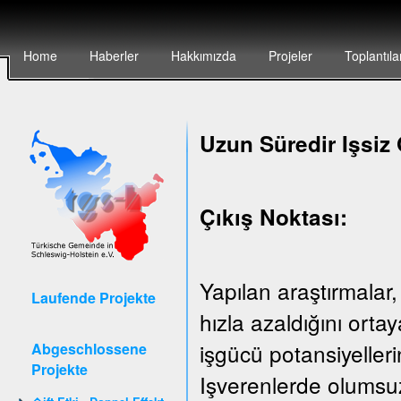
Home
Haberler
Hakkımızda
Projeler
Toplantıla
Uzun Süredir Işsiz 
Çıkış Noktası:
Yapılan araştırmalar,
Laufende Projekte
hızla azaldığını ort
işgücü potansiyeller
Abgeschlossene
Projekte
Işverenlerde olumsuz