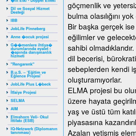
�ift Etki - Doppel Effekt
göçmenlik ve yetersiz
Dil ve Sosyal Hizmet
Desteği
bulma olasılığını yo
IBB
Bir başka gerçek ise
JobLife Pinneberg
eğilimler ve gelecek
Anne �ocuk projesi
G��menlere ihtiya�
sahibi olmadıklarıdır
durumlarında eyalet -
�apında danışmanlık
hizmeti
dil becerisi, bürokrat
"Rengarenk"
sebeplerden kendi işy
B.u.S. – ‘Eğitim ve
Eğlence Projesi’
oluşturamıyorlar.
JobLife Plus L�beck
ELMA projesi bu olum
İtfaiye Projesi
üzere hayata geçirilm
SELMA
AIM
yaş ve üstü tüm katıl
Elmshorn Veli- Okul
piyasasına kazandırıl
İttifakı (ESB)
IQ-Netzwerk (Diplomanın
Azalan yetişmiş elema
tanınması)