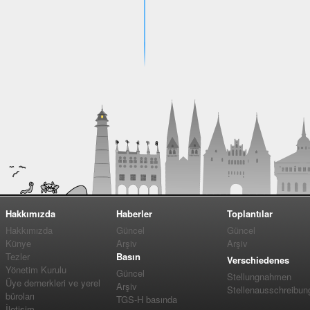
Hakkımızda
Haberler
Toplantılar
Hakkımızda
Güncel
Güncel
Künye
Arşiv
Arşiv
Tezler
Basın
Verschiedenes
Yönetim Kurulu
Güncel
Stellungnahmen
Üye dernerkleri ve yerel
Arşiv
Stellenausschreibun
büroları
TGS-H basında
İletişim