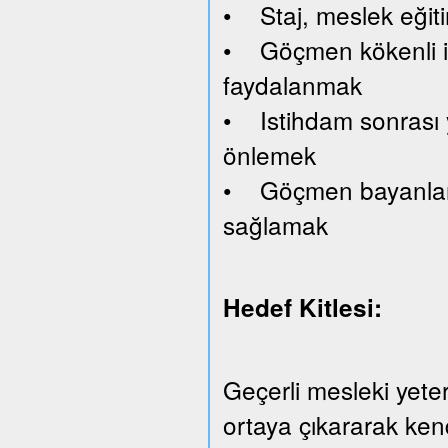
• Staj, meslek eğiti
• Göçmen kökenli işv
faydalanmak
• Istihdam sonrası y
önlemek
• Göçmen bayanlara 
sağlamak
Hedef Kitlesi:
Geçerli mesleki yeterl
ortaya çıkararak kend