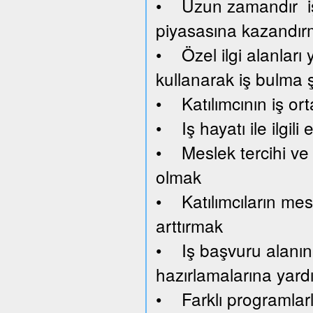
• Uzun zamandır işsi
piyasasına kazandı
• Özel ilgi alanları y
kullanarak iş bulma 
• Katılımcının iş or
• Iş hayatı ile ilgil
• Meslek tercihi ve 
olmak
• Katılımcıların mesl
arttırmak
• Iş başvuru alanını
hazırlamalarına yard
• Farklı programlar