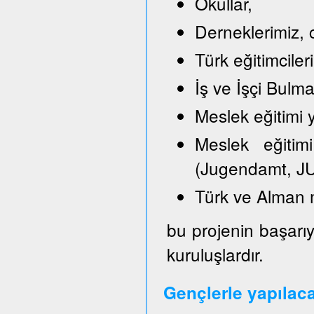
Okullar,
Derneklerimiz, c
Türk eğitimciler
İş ve İşçi Bulm
Meslek eğitimi y
Meslek eğitimi
(Jugendamt, JU
Türk ve Alman 
bu projenin başarıy
kuruluşlardır.
Gençlerle yapılac