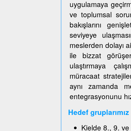
uygulamaya geçirm
ve toplumsal sorun
bakışlarını genişl
seviyeye ulaşmas
meslerden dolayı ai
ile bizzat görüşe
ulaştırmaya çalışm
müracaat stratejile
aynı zamanda mes
entegrasyonunu hızl
Hedef gruplarımız
Kielde 8., 9. v