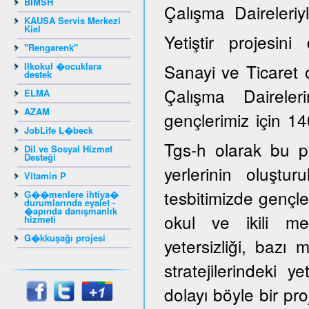
BIMSH
Çalışma Daireleriy
KAUSA Servis Merkezi
Kiel
Yetiştir projesi
"Rengarenk"
Ilkokul �ocuklara
Sanayi ve Ticaret 
destek
Çalışma Daireler
ELMA
AZAM
gençlerimiz için 14
JobLife L�beck
Tgs-h olarak bu p
Dil ve Sosyal Hizmet
Desteği
yerlerinin oluştur
Vitamin P
tesbitimizde gençle
G��menlere ihtiya�
durumlarında eyalet -
�apında danışmanlık
okul ve ikili mes
hizmeti
G�kkuşağı projesi
yetersizliği, bazı
stratejilerindeki y
dolayı böyle bir pro