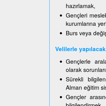
hazırlamak,
Gençleri mesle
kurumlarına yer
Burs veya değiş
Velilerle yapılaca
Gençlerle aral
olarak sorunla
Sürekli bilgil
Alman eğitim sis
Gençler arasın
bilgilendirmek,