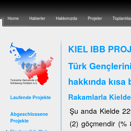
Home
Haberler
Hakkımızda
Projeler
Toplantıla
KIEL IBB PROJ
Türk Gençlerin
hakkında kısa b
Rakamlarla Kielde
Laufende Projekte
Şu anda Kielde 22
Abgeschlossene
Projekte
(2) göçmendir (% 8