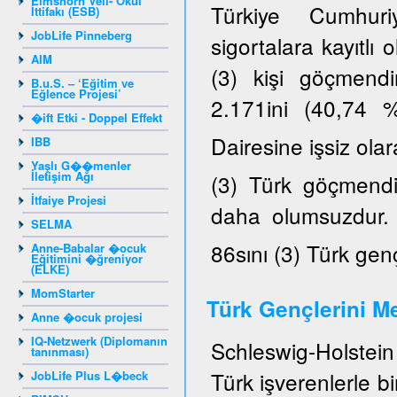
Elmshorn Veli- Okul
Türkiye Cumhuriy
İttifakı (ESB)
JobLife Pinneberg
sigortalara kayıtlı
AIM
(3) kişi göçmendi
B.u.S. – ‘Eğitim ve
Eğlence Projesi’
2.171ini (40,74 
�ift Etki - Doppel Effekt
Dairesine işsiz ola
IBB
Yaşlı G��menler
İletişim Ağı
(3) Türk göçmendir
İtfaiye Projesi
daha olumsuzdur. K
SELMA
86sını (3) Türk gen
Anne-Babalar �ocuk
Eğitimini �ğreniyor
(ELKE)
MomStarter
Türk Gençlerini Me
Anne �ocuk projesi
IQ-Netzwerk (Diplomanın
Schleswig-Holstein 
tanınması)
Türk işverenlerle b
JobLife Plus L�beck