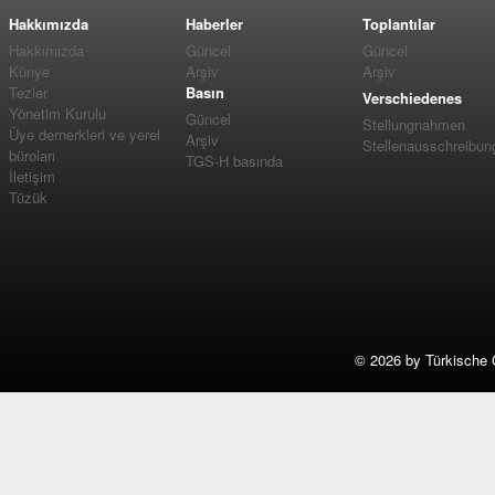
Hakkımızda
Haberler
Toplantılar
Hakkımızda
Güncel
Güncel
Künye
Arşiv
Arşiv
Tezler
Basın
Verschiedenes
Yönetim Kurulu
Güncel
Stellungnahmen
Üye dernerkleri ve yerel
Arşiv
Stellenausschreibun
büroları
TGS-H basında
İletişim
Tüzük
©
2026 by Türkische 