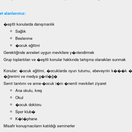
t alanlarımız:
�eşitli konularda danışmanlık
Sağlık
Beslenme
�ocuk eğitimi
Gerektiğinde anneleri uygun mevkilere y�nlendirmek
Grup toplantıları ve �eşitli konular hakkında tartışma olanakları sunmak
Konular: �ocuk eğitimi, �ocuklarda oyun tutumu, ebeveynin k���k �ocu
�ğrenimi ve medya g�nl�ğ�
Semt tanıtımı ve anne-�ocuk i�in �nemli mevkileri ziyaret
Ana okulu, kreş
Okul
�ocuk doktoru
Spor klub�
K�t�phane
Misafir konuşmacıların katıldığı seminerler