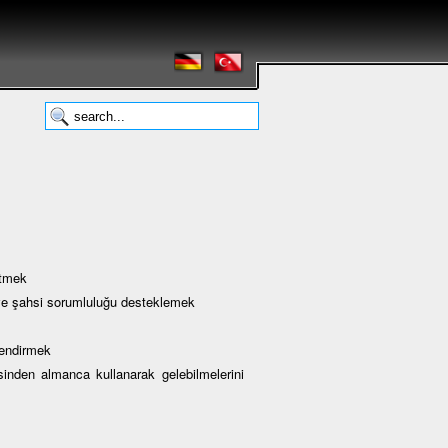
etmek
i ve şahsi sorumluluğu desteklemek
lendirmek
den almanca kullanarak gelebilmelerini