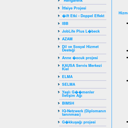
"Rengarenk"
İtfaiye Projesi
Hizme
�ift Etki - Doppel Effekt
IBB
JobLife Plus L�beck
AZAM
Dil ve Sosyal Hizmet
Desteği
Anne �ocuk projesi
KAUSA Servis Merkezi
Kiel
ELMA
SELMA
Yaşlı G��menler
İletişim Ağı
BIMSH
IQ-Netzwerk (Diplomanın
tanınması)
G�kkuşağı projesi