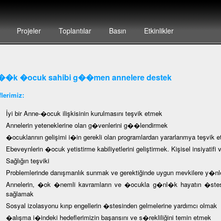
Projeler
Toplantılar
Basın
Etkinlikler
�k �ocuk sahibi g��men annelere destek
lerimiz:
İyi bir Anne-�ocuk ilişkisinin kurulmasını teşvik etmek
Annelerin yeteneklerine olan g�venlerini g��lendirmek
�ocuklarının gelişimi i�in gerekli olan programlardan yararlanmya teşvik 
Ebeveynlerin �ocuk yetistirme kabiliyetlerini geliştirmek. Kişisel insiyatif
Sağlığın teşviki
Problemlerinde danışmanlık sunmak ve gerektiğinde uygun mevkilere y�n
Annelerin, �ok �nemli kavramların ve �ocukla g�nl�k hayatın �stesin
sağlamak
Sosyal izolasyonu kırıp engellerin �stesinden gelmelerine yardımcı olmak
�alışma i�indeki hedeflerimizin başarısını ve s�rekliliğini temin etmek