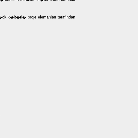
�ok k�lt�rl� proje elemanları tarafından
/