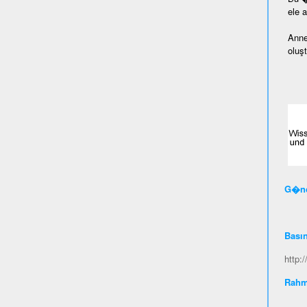
ele 
Anne
oluş
G�nc
Bası
http:
Rahm