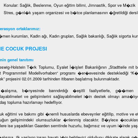
Konular: Sağlık, Beslenme, Oyun eğitim bilimi, Jimnastik, Spor ve M�zik
Stres, g�nl�k yaşam organizesi ve b�tce planlamasının �ğretildiği dersl
rasyon ortaklarımız:
en kurumları, Kadin ağı, Kadın grupları, Sağlık bakanlığı, Sağlık sigorta kur
E COCUK PROJESI
nin genel tanıtımı
eswig-Holstein T�rk Toplumu, Eyalet İ�işleri Bakanlığının „Stadtteile mit
t Programmteil Modellvorhaben“ programı �er�evesinde desteklediği
ek” projesini 02.01.2009 tarihinden itibaren başlatmış bulunmaktadır.
alışma, b�nyesinde barındırdığı �eşitli faaliyetlerle, g��men an
ılayabilmeleri ve gelişimlerini sağlayabilmeleri i�in destek olmayı ama�lı
aş topluma hazırlamayı hedefliyor.
k eğitimi ve bakımı gibi �nemli hususlarda ebeveynler eğitilip, motive ve e
ğun gelişimindeki olumsuzluklar �nlenmiş olacaktır. B�ylece �ocuklara
lere ise yaşadıkları Gaarden semtinde huzurlu, bağımsız ve uyum i�inde yaş
alışma, ilk yaşların insan hayatı i�in belirleyici olduğunu dikkate alarak 