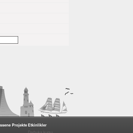
ssene Projekte
Etkinlikler
Darbuka kursu