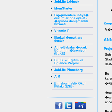
JobLife L�beck
MomStarter
G��menlere ihtiya�
durumlarında eyalet -
�apında danışmanlık
Koope
hizmeti
G��m
Vitamin P
Ilkokul �ocuklara
ANN
destek
Anne-Babalar �ocuk
Proje
Eğitimini �ğreniyor
(ELKE)
Schl
Stad
B.u.S. – ‘Eğitim ve
Eğlence Projesi’
dest
JobLife Pinneberg
Bu �
AIM
karş
�ağd
Elmshorn Veli- Okul
İttifakı (ESB)
�ocu
�ocu
anne
Bu �