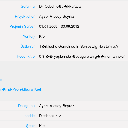
Sorumlu
Dr. Cebel K�c�kkaraca
Projektleiter
Aysel Atasoy-Boyraz
Projenin Süresi
01.01.2009 - 30.09.2012
Yer(ler)
Kiel
Üstlenici
T�rkische Gemeinde in Schleswig-Holstein e.V.
Hedef kitle
0-3 �� yaşlarında �ocuğu olan g��men anneler
şim
r-Kind-Projektbüro Kiel
Danışman
Aysel Atasoy-Boyraz
cadde
Diedrichstr. 2
Şehir
Kiel