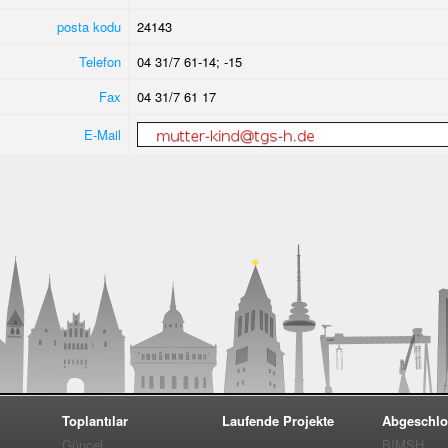
posta kodu
24143
Telefon
04 31/7 61-14; -15
Fax
04 31/7 61 17
E-Mail
Toplantılar
Laufende Projekte
Abgeschlo
Güncel
BIMSH