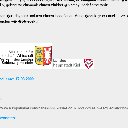
alıp, gelecekte oluşacak olumsuzlukları �nlemeyi hedeflemektedir.
ler i�in dayanak noktası olması hedeflenen Anne-�ocuk grubu nitelikli ve 
turulup y�r�t�lecektir.
elleme: 17.03.2009
n
:
//www.europahaber.com/haber-8220Anne-Cocuk8221-projesini-sergilediler-1122
endaten