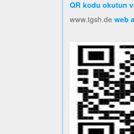
QR kodu okutun v
www.tgsh.de
web ad