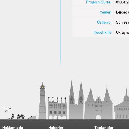
Projenin Süresi
01.04.2
Yer(ler)
L�bec
Üstlenici
Schlesw
Hedef kitle
Ukrayna
Hakkımızda
Haberler
Toplantılar