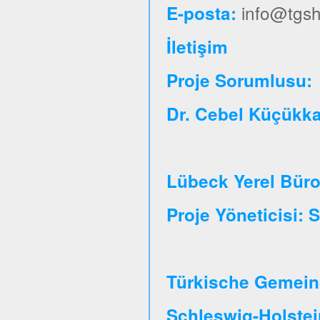
info@tgsh
E-posta:
İletişim
Proje So
Dr. Cebel Küçükk
Lübeck Yerel Bür
Proje Yöneticisi:
Türkische Gemeind
Schleswig-Holste