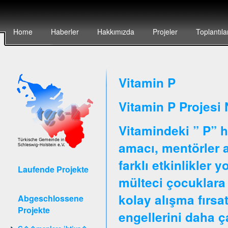
Home
Haberler
Hakkımızda
Projeler
Toplantıla
Vitamin P
Vitamin P Projesi 
Vitamindeki ” P” h
amacı, mentörler ar
farklı etkinlikler 
Laufende Projekte
mülteci çocuklara 
kolay alışma fırsa
Abgeschlossene
Projekte
engellerini daha 