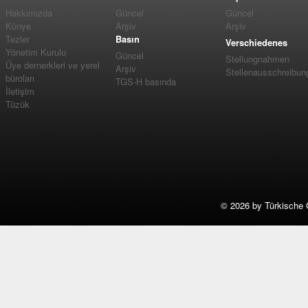
Hakkımızda
Güncel
Güncel
Künye
Arşiv
Arşiv
Tezler
Basın
Verschiedenes
Yönetim Kurulu
Güncel
Stellungnahmen
Üye dernerkleri ve yerel
Arşiv
Stellenausschreibun
büroları
TGS-H basında
İletişim
Tüzük
©
2026 by Türkische 