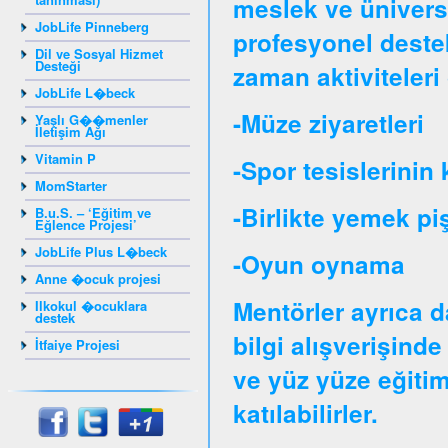
meslek ve üniversit
JobLife Pinneberg
profesyonel destek
Dil ve Sosyal Hizmet
Desteği
zaman aktiviteleri 
JobLife L�beck
-Müze ziyaretleri
Yaşlı G��menler
İletişim Ağı
Vitamin P
-Spor tesislerinin 
MomStarter
-Birlikte yemek pi
B.u.S. – ‘Eğitim ve
Eğlence Projesi’
JobLife Plus L�beck
-Oyun oynama
Anne �ocuk projesi
Mentörler ayrıca d
Ilkokul �ocuklara
destek
bilgi alışverişinde
İtfaiye Projesi
ve yüz yüze eğitim
katılabilirler.