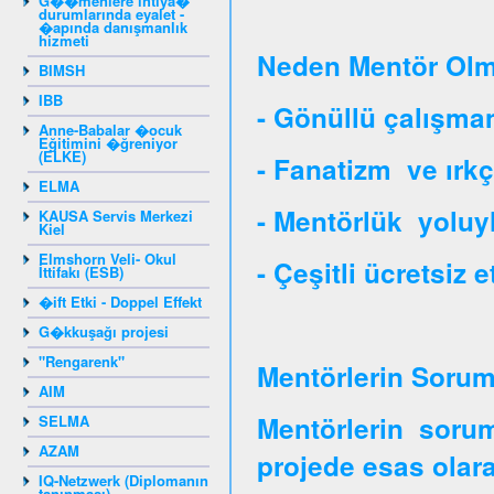
G��menlere ihtiya�
durumlarında eyalet -
�apında danışmanlık
hizmeti
Neden Mentör Olm
BIMSH
IBB
- Gönüllü çalışman
Anne-Babalar �ocuk
Eğitimini �ğreniyor
(ELKE)
- Fanatizm ve ırkç
ELMA
- Mentörlük yoluy
KAUSA Servis Merkezi
Kiel
Elmshorn Veli- Okul
- Çeşitli ücretsiz e
İttifakı (ESB)
�ift Etki - Doppel Effekt
G�kkuşağı projesi
"Rengarenk"
Mentörlerin Soruml
AIM
Mentörlerin soruml
SELMA
AZAM
projede esas olara
IQ-Netzwerk (Diplomanın
tanınması)