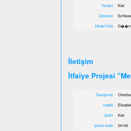
Yer(ler)
Kiel
Üstlenici
Schlesw
Hedef kitle
G��menl
İletişim
İtfaiye Projesi "M
Danışman
Christi
cadde
Elisabet
Şehir
Kiel
posta kodu
24143