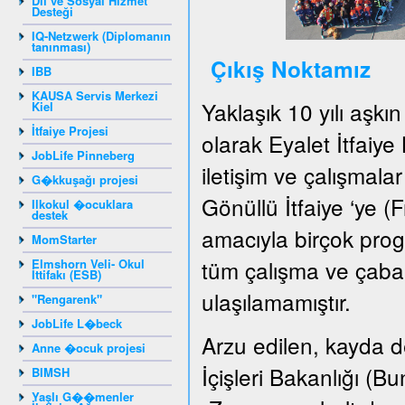
Dil ve Sosyal Hizmet
Desteği
IQ-Netzwerk (Diplomanın
tanınması)
Çıkış Noktamız
IBB
KAUSA Servis Merkezi
Yaklaşık 10 yılı aşkı
Kiel
İtfaiye Projesi
olarak Eyalet İtfaiye
JobLife Pinneberg
iletişim ve çalışmala
G�kkuşağı projesi
Gönüllü İtfaiye ‘ye (F
Ilkokul �ocuklara
destek
amacıyla birçok pro
MomStarter
tüm çalışma ve çabal
Elmshorn Veli- Okul
İttifakı (ESB)
ulaşılamamıştır.
"Rengarenk"
JobLife L�beck
Arzu edilen, kayda de
Anne �ocuk projesi
İçişleri Bakanlığı (
BIMSH
Yaşlı G��menler