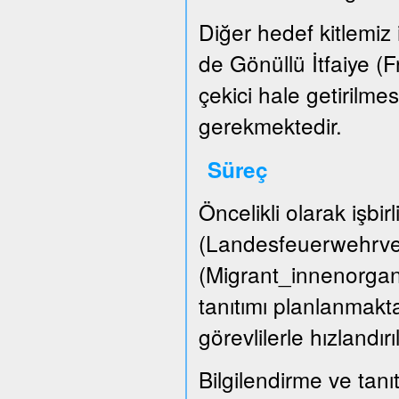
Diğer hedef kitlemiz i
de Gönüllü İtfaiye (
çekici hale getirilme
gerekmektedir.
Süreç
Öncelikli olarak işbir
(Landesfeuerwehrver
(Migrant_innenorgani
tanıtımı planlanmakta
görevlilerle hızlandırı
Bilgilendirme ve tanıt