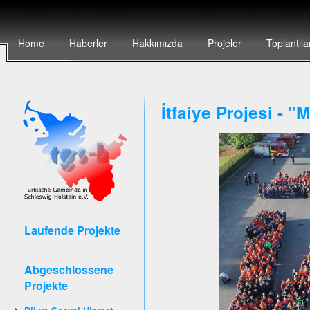
Home
Haberler
Hakkımızda
Projeler
Toplantıla
İtfaiye Projesi - 
Laufende Projekte
Abgeschlossene
Projekte