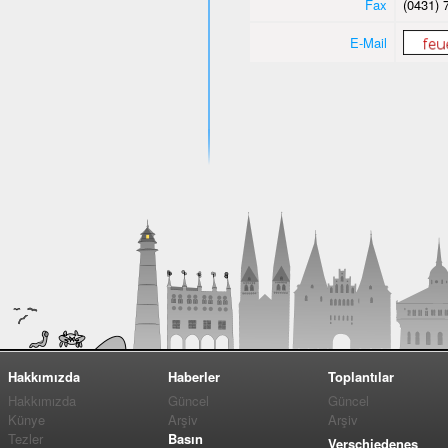
Fax
(0431) 
E-Mail
Hakkımızda
Haberler
Toplantılar
Hakkımızda
Güncel
Güncel
Künye
Arşiv
Arşiv
Tezler
Basın
Verschiedenes