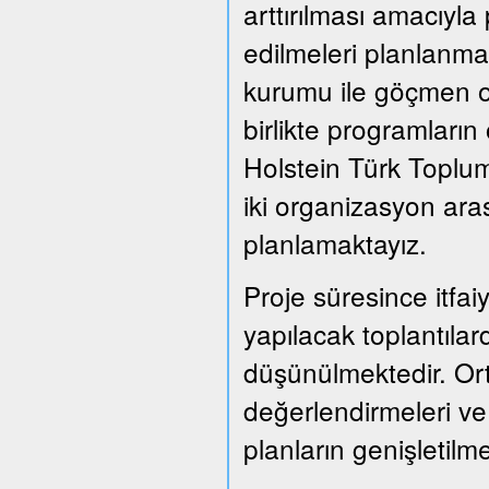
arttırılması amacıyla
edilmeleri planlanmak
kurumu ile göçmen or
birlikte programları
Holstein Türk Toplum
iki organizasyon ara
planlamaktayız.
Proje süresince itfai
yapılacak toplantılard
düşünülmektedir. Or
değerlendirmeleri ve
planların genişletil