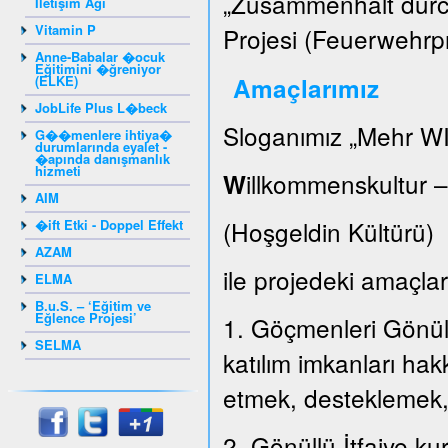
„Zusammenhalt durch
İletişim Ağı
Vitamin P
Projesi (Feuerwehrpr
Anne-Babalar �ocuk
Eğitimini �ğreniyor
(ELKE)
Amaçlarımız
JobLife Plus L�beck
Sloganımız „Mehr WI
G��menlere ihtiya�
durumlarında eyalet -
�apında danışmanlık
hizmeti
illkommenskultur 
W
AIM
(Hoşgeldin Kültür
�ift Etki - Doppel Effekt
AZAM
ile projedeki amaçları
ELMA
B.u.S. – ‘Eğitim ve
Eğlence Projesi’
1. Göçmenleri Gönüllü
SELMA
katılım imkanları hak
etmek, desteklemek
2. Gönüllü İtfaiye k