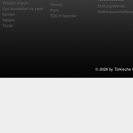
Yönetim Kurulu
Güncel
Stellungnahmen
Üye dernerkleri ve yerel
Arşiv
Stellenausschreibun
büroları
TGS-H basında
İletişim
Tüzük
©
2026 by Türkische 