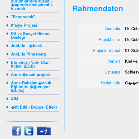
durumlarında eyalet -
�apında danışmanlık
Rahmendaten
hizmeti
"Rengarenk"
İtfaiye Projesi
Sorumlu
Dr. Ce
Dil ve Sosyal Hizmet
Desteği
Projektleiter
Dr. Ce
JobLife L�beck
Projenin Süresi
01.05.2
JobLife Pinneberg
Yer(ler)
Kiel v
Elmshorn Veli- Okul
İttifakı (ESB)
Üstlenici
Schlesw
Anne �ocuk projesi
Anne-Babalar �ocuk
Hedef kitle
G��me
Eğitimini �ğreniyor
(ELKE)
AIM
�ift Etki - Doppel Effekt