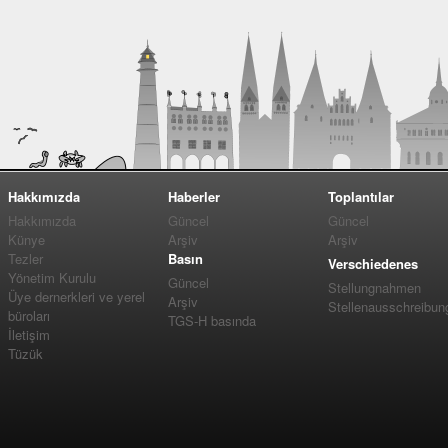
Hakkımızda
Haberler
Toplantılar
Hakkımızda
Güncel
Güncel
Künye
Arşiv
Arşiv
Tezler
Basın
Verschiedenes
Yönetim Kurulu
Güncel
Stellungnahmen
Üye dernerkleri ve yerel
Arşiv
Stellenausschreibun
büroları
TGS-H basında
İletişim
Tüzük