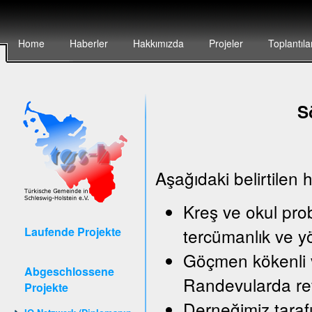
Home
Haberler
Hakkımızda
Projeler
Toplantıla
S
Aşağıdaki belirtilen 
Kreş ve okul pro
Laufende Projekte
tercümanlık ve y
Göçmen kökenli v
Abgeschlossene
Randevularda ref
Projekte
Derneğimiz taraf