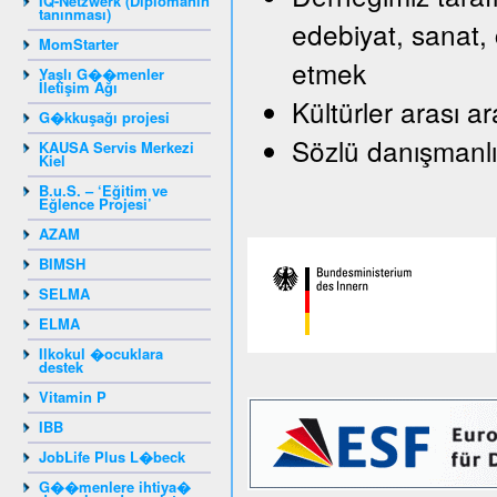
IQ-Netzwerk (Diplomanın
tanınması)
edebiyat, sanat, 
MomStarter
etmek
Yaşlı G��menler
İletişim Ağı
Kültürler arası a
G�kkuşağı projesi
Sözlü danışmanlı
KAUSA Servis Merkezi
Kiel
B.u.S. – ‘Eğitim ve
Eğlence Projesi’
AZAM
BIMSH
SELMA
ELMA
Ilkokul �ocuklara
destek
Vitamin P
IBB
JobLife Plus L�beck
G��menlere ihtiya�