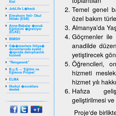
toplantıları
Kiel
Temel genel ba
JobLife L�beck
Elmshorn Veli- Okul
özel bakım türle
İttifakı (ESB)
Almanya’da Yaş
Anne-Babalar �ocuk
Eğitimini �ğreniyor
(ELKE)
Göçmenler ile 
BIMSH
anadilde düzenl
G��menlere ihtiya�
durumlarında eyalet -
�apında danışmanlık
yetiştirecek gön
hizmeti
Öğrencileri, on
"Rengarenk"
B.u.S. – ‘Eğitim ve
hizmeti mesle
Eğlence Projesi’
ELMA
hizmet yılı hakk
Ilkokul �ocuklara
Hafıza gelişt
destek
geliştirilmesi ve
Proje‘de birlik