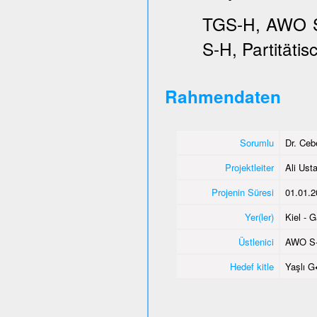
TGS-H, AWO SH
S-H, Partitätis
Rahmendaten
Sorumlu
Dr. Ce
Projektleiter
Ali Usta
Projenin Süresi
01.01.2
Yer(ler)
Kiel - 
Üstlenici
AWO S
Hedef kitle
Yaşlı 