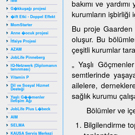
IBB
bakımı ve yardımı 
G�kkuşağı projesi
kurumların işbirliği 
�ift Etki - Doppel Effekt
MomStarter
Bu proje Gaarden 
Anne �ocuk projesi
oluşur. Bu bölümlerd
İtfaiye Projesi
çeşitli kurumlar tar
AZAM
JobLife Pinneberg
„ Yaşlı Göçmenler
IQ-Netzwerk (Diplomanın
tanınması)
semtlerinde yaşay
Vitamin P
ailelere, dernekler
Dil ve Sosyal Hizmet
Desteği
sağlık kurumu çalışa
Yaşlı G��menler
İletişim Ağı
Bölümler ve içeri
JobLife Plus L�beck
AIM
Bilgilendirme to
SELMA
KAUSA Servis Merkezi