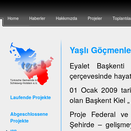
Home
Haberler
Hakkımızda
Projeler
Toplantıla
Yaşlı Göçmenler
Eyalet Başkent
çerçevesinde hayata
01 Ocak 2009 tari
Laufende Projekte
olan Başkent Kiel „ 
Proje Federal ve 
Abgeschlossene
Projekte
Şehirde – gelişmey