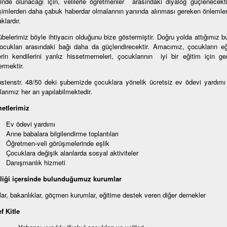
sinde olunacağı için, velilerle öğretmenler arasındaki diyalog güçlenecektir
şimlerden daha çabuk haberdar olmalarının yanında alınması gereken önlemler
klardır.
übelerimiz böyle ihtiyacın olduğunu bize göstermiştir. Doğru yolda attığımız b
ocukları arasındaki bağı daha da güçlendirecektir. Amacımız, çocukların eğ
lerin kendilerini yanlız hissetmemeleri, çocuklarının iyi bir eğitim için 
ermektir.
stenstr. 48/50 deki şubemizde çocuklara yönelik ücretsiz ev ödevi yardımı 
larımız her an yapılabilmektedir.
etlerimiz
Ev ödevi yardımı
Anne babalara bilgilendirme toplantıları
Öğretmen-veli görüşmelerinde eşlik
Çocuklara değişik alanlarda sosyal aktiviteler
Danışmanlık hizmeti
rliği içersinde bulunduğumuz kurumlar
lar, bakanlıklar, göçmen kurumlar, eğitime destek veren diğer dernekler
f Kitle