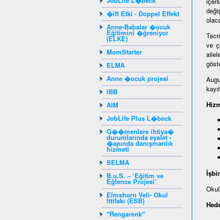
JobLife L�beck
içer
deği
�ift Etki - Doppel Effekt
olaca
Anne-Babalar �ocuk
Eğitimini �ğreniyor
Tecr
(ELKE)
ve ç
MomStarter
aile
göst
ELMA
Anne �ocuk projesi
Augu
kayıt
IBB
Hizm
AIM
JobLife Plus L�beck
G��menlere ihtiya�
durumlarında eyalet -
�apında danışmanlık
hizmeti
SELMA
İşbi
B.u.S. – ‘Eğitim ve
Eğlence Projesi’
Okul
Elmshorn Veli- Okul
İttifakı (ESB)
Hede
"Rengarenk"