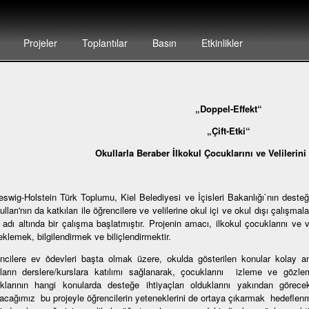
Projeler
Toplantılar
Basın
Etkinlikler
„Doppel-Effekt“
„Çift-Etki“
Okullarla Beraber İlkokul Çocuklarını ve Velilerin
eswig-Holstein Türk Toplumu, Kiel Belediyesi ve İçisleri Bakanlığı`nın des
ulları'nın da katkıları ile öğrencilere ve velilerine okul içi ve okul dışı çalışm
 adı altında bir çalışma başlatmıştır. Projenin amacı, ilkokul çocuklarını ve ve
klemek, bilgilendirmek ve biliçlendirmektir.
ncilere ev ödevleri başta olmak üzere, okulda gösterilen konular kolay anla
ların derslere/kurslara katılımı sağlanarak, çocuklarını izleme ve gözle
klarının hangi konularda desteğe ihtiyaçları olduklarını yakından görecekl
şacağımız bu projeyle öğrencilerin yeteneklerini de ortaya çıkarmak hedeflenme