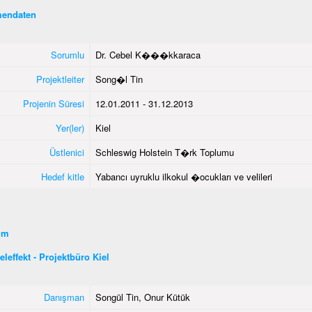
endaten
Sorumlu
Dr. Cebel K���kkaraca
Projektleiter
Song�l Tin
Projenin Süresi
12.01.2011 - 31.12.2013
Yer(ler)
Kiel
Üstlenici
Schleswig Holstein T�rk Toplumu
Hedef kitle
Yabancı uyruklu ilkokul �ocukları ve velileri
şim
leffekt - Projektbüro Kiel
Danışman
Songül Tin, Onur Kütük