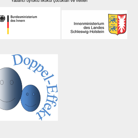
ncı uyruklu ilkokul çocukları ve velileri