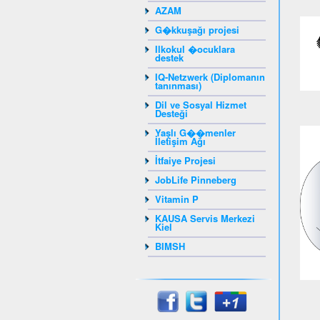
Yaba
AZAM
G�kkuşağı projesi
Ilkokul �ocuklara
destek
IQ-Netzwerk (Diplomanın
tanınması)
Dil ve Sosyal Hizmet
Desteği
Yaşlı G��menler
İletişim Ağı
İtfaiye Projesi
JobLife Pinneberg
Vitamin P
KAUSA Servis Merkezi
Kiel
BIMSH