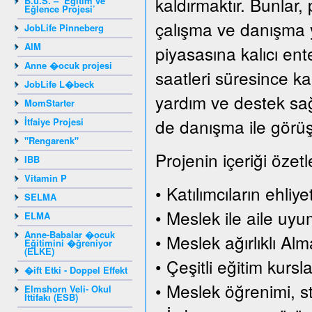
kaldırmaktır. Bunlar, 
B.u.S. – ‘Eğitim ve
Eğlence Projesi’
çalışma ve danışma y
JobLife Pinneberg
AIM
piyasasına kalıcı en
Anne �ocuk projesi
saatleri süresince ka
JobLife L�beck
yardım ve destek sağl
MomStarter
de danışma ile görüşm
İtfaiye Projesi
"Rengarenk"
Projenin içeriği özetl
IBB
Vitamin P
• Katılımcıların ehliy
SELMA
• Meslek ile aile uy
ELMA
Anne-Babalar �ocuk
• Meslek ağırlıklı Al
Eğitimini �ğreniyor
(ELKE)
• Çeşitli eğitim kursla
�ift Etki - Doppel Effekt
• Meslek öğrenimi, s
Elmshorn Veli- Okul
İttifakı (ESB)