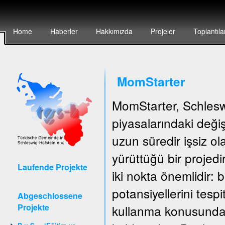
Home
Haberler
Hakkımızda
Projeler
Toplantıla
MomStarter
MomStarter, Schlesw
piyasalarındaki deği
uzun süredir işsiz o
yürüttüğü bir projedi
Laufende Projekte
iki nokta önemlidir: b
potansiyellerini tespi
Abgeschlossene
Projekte
kullanma konusunda 