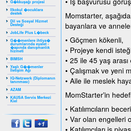
• İş başvurusu görüş
G�kkuşağı projesi
Ilkokul �ocuklara
destek
Momstarter, aşağıda s
Dil ve Sosyal Hizmet
bayanlara ve annelere
Desteği
JobLife Plus L�beck
• Göçmen kökenli,
G��menlere ihtiya�
durumlarında eyalet -
�apında danışmanlık
• Projeye kendi isteği
hizmeti
• 25 ile 45 yaş arası 
BIMSH
Yaşlı G��menler
• Çalışmak ve yeni me
İletişim Ağı
IQ-Netzwerk (Diplomanın
• Aile ile meslek hay
tanınması)
AZAM
MomStarter’in hedefle
KAUSA Servis Merkezi
Kiel
• Katılımcıların becer
• Var olan engelleri 
• Katılımcıları iş pi