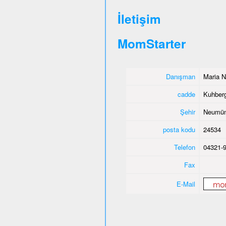
İletişim
MomStarter
Danışman
Maria N
cadde
Kuhber
Şehir
Neumün
posta kodu
24534
Telefon
04321-
Fax
E-Mail