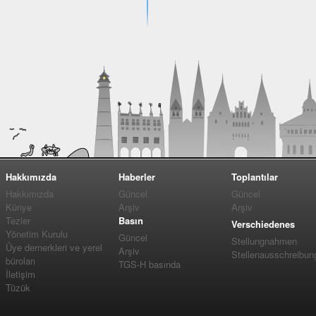
Hakkımızda
Haberler
Toplantılar
Hakkımızda
Güncel
Güncel
Künye
Arşiv
Arşiv
Tezler
Basın
Verschiedenes
Yönetim Kurulu
Güncel
Stellungnahmen
Üye dernerkleri ve yerel
Arşiv
Stellenausschreibun
büroları
TGS-H basında
İletişim
Tüzük