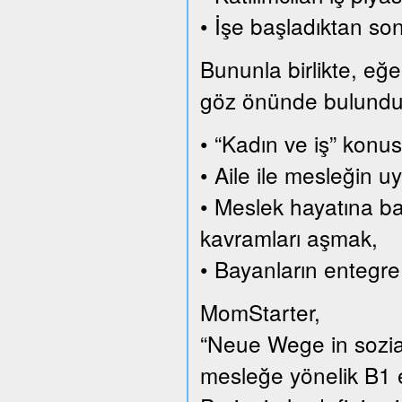
• İşe başladıktan son
Bununla birlikte, eğer
göz önünde bulundurar
• “Kadın ve iş” konus
• Aile ile mesleğin
• Meslek hayatına ba
kavramları aşmak,
• Bayanların entegre
MomStarter,
“Neue Wege in sozial
mesleğe yönelik B1 e