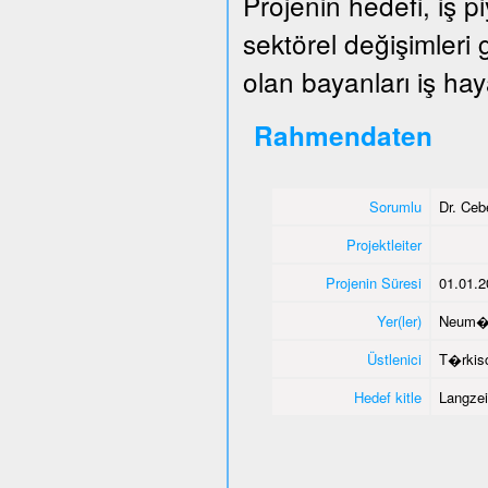
Projenin hedefi, iş 
sektörel değişimleri
olan bayanları iş hay
Rahmendaten
Sorumlu
Dr. Ce
Projektleiter
Projenin Süresi
01.01.2
Yer(ler)
Neum�
Üstlenici
T�rkisc
Hedef kitle
Langzei